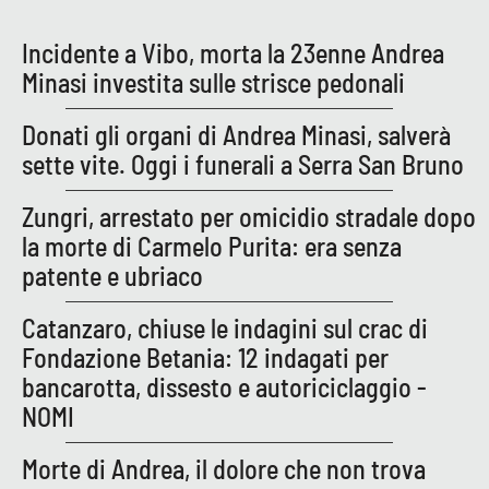
Lacplay.it
Incidente a Vibo, morta la 23enne Andrea
Lactv.it
Minasi investita sulle strisce pedonali
Laconair.it
Donati gli organi di Andrea Minasi, salverà
sette vite. Oggi i funerali a Serra San Bruno
Lacitymag.it
Zungri, arrestato per omicidio stradale dopo
Lacapitalenews.it
la morte di Carmelo Purita: era senza
patente e ubriaco
Ilreggino.it
Catanzaro, chiuse le indagini sul crac di
Cosenzachannel.it
Fondazione Betania: 12 indagati per
bancarotta, dissesto e autoriciclaggio -
Ilvibonese.it
NOMI
Catanzarochannel.it
Morte di Andrea, il dolore che non trova