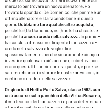
di questo, siamo dovuti tornare nuovamente sul
Parchi Marini Calabria
mercato per trovare un nuovo allenatore. Ho
trovato la sponda di De Domenico, che per me è un
Leggendo Alvaro insieme
ottimo allenatore e sta facendo bene in questi
giorni.
Dobbiamo fare qualche altro acquisto
,
Imprese Di Calabria
perché lui (De Domenico, ndr) me lo ha chiesto, e
perché
io ancora credo nella salvezza
. In primis -
Le perfidie di Antonella Grippo
ha concluso il massimo dirigente biancazzurro -
credo nella salvezza e lo voglio dire
Venti di comunicazione
spassionatamente, perché sicuramente bisogna
investire qualcosa in più, perché gli obiettivi non
erano questi. Il bilancio non era questo, e pure se
saremo chiamati a sforare le nostre previsioni, io
STREAMING
continuo a credere nella salvezza»
LaC TV
Originario di Melito Porto Salvo, classe 1993, con
LaC Network
un trascorso sulla panchina della Virtus Rosarno
,
il neo tecnico dei biancazzurri è parso determinato
a fare il possibile per tirar via dalle secche una
LaC OnAir