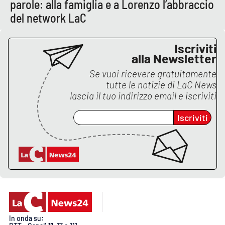
parole: alla famiglia e a Lorenzo l’abbraccio
del network LaC
APP
Android
Iscriviti
alla Newsletter
Apple
Se vuoi ricevere gratuitamente
tutte le notizie di
LaC News
lascia il tuo indirizzo email e iscriviti
Iscriviti
In onda su: