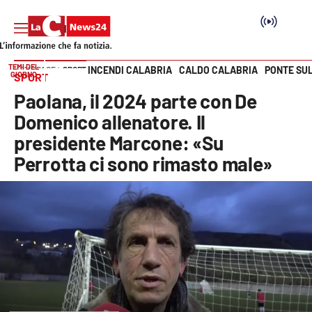
TEMI DEL
INCENDI CALABRIA
CALDO CALABRIA
PONTE SU
HOME PAGE
SPORT
GIORNO
SPORT
Vai
Paolana, il 2024 parte con De
SEZIONI
Domenico allenatore. Il
presidente Marcone: «Su
Cronaca
Perrotta ci sono rimasto male»
Politica
Attualità
Economia e lavoro
Italia Mondo