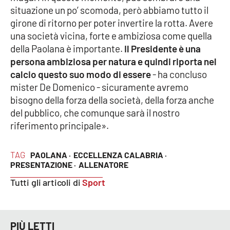
PROGETTI
SPECIALI
situazione un po’ scomoda, però abbiamo tutto il
girone di ritorno per poter invertire la rotta. Avere
Buona Sanità Calabria
una società vicina, forte e ambiziosa come quella
della Paolana è importante.
Il Presidente è una
persona ambiziosa per natura e quindi riporta nel
LA
CALABRIAVISIONE
calcio questo suo modo di essere
- ha concluso
mister De Domenico - sicuramente avremo
Destinazioni
bisogno della forza della società, della forza anche
del pubblico, che comunque sarà il nostro
Eventi
riferimento principale».
Food
TAG
PAOLANA ·
ECCELLENZA CALABRIA ·
PRESENTAZIONE ·
ALLENATORE
Storie
Tutti gli articoli di
Sport
LAC
NETWORK
PIÙ LETTI