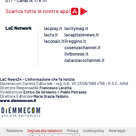
DTT - Canali
11
, 17 e 111
Scarica tutte le nostre app!
LaC Network
lacplay.it
lacitymag.it
lactv.it
lacapitalenews.it
laconair.it
ilreggino.it
cosenzachannel.it
ilvibonese.it
catanzarochannel.it
LaC News24 - L’informazione che fa notizia
Diemmecom Società Editoriale - reg. trib. VV 23/05/1989 n°68 - R.O.C. 4049
Direttore Responsabile
Francesco Laratta
Vicedirettore
Enrico De Girolamo
e
Pablo Petrasso
Direttore Editoriale
Maria Grazia Falduto
www.diemmecom.it
Redazione
Segnala alla redazione
Privacy
Cookie policy
Note legali