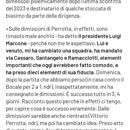
dimessosi polemicamente dopo l’ultima sconfitta
del 2023 e destinatario di qualche stoccata di
Cultura
biasimo da parte della dirigenza.
Economia e Lavoro
«Sulle dimissioni di Perrotta, in effetti, sono
rimasto male anch'io - ha detto
il presidente Luigi
Politica
Marcone
- perché non me le aspettavo.
Lui è
venuto, mi ha cambiato una squadra, ha mandato
Sanità
via Cassaro, Santangelo e Ramacciotti, elementi
importanti che oggi avrebbero fatto comodo, e
Società
ha preso dieci elementi di sua fiducia
. Domenica,
dopo la partita che abbiamo perso (in casa contro il
Bocale per 2 a 1, ndr), inaspettatamente, mi ha
Sport
consegnato le dimissioni. È successo tutto in 3, 4
giorni. Racconto questo perché in effetti ci tengo,
per capire cosa è successo veramente. Dalle
RUBRICHE
dimissioni sarebbe anche rientrato (Vittorio
Good Morning Vietnam
Perrotta, ndr), ma poi ha cambiato idea. Preso atto