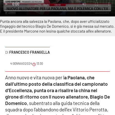
Sanità
Sport
Punta ancora alla salvezza la Paolana, che, dopo aver ufficializzato
l’ingaggio del tecnico Biagio De Domenico, si è già messa sul mercato.
Cultura
E il presidente Marcone non lesina qualche stoccata all’ex allenatore.
Podcast
FRANCESCO FRANGELLA
Meteo
4 GENNAIO 2024
13:30
Editoriali
Anno nuovo e vita nuova per l
a Paolana, che
dall’ultimo posto della classifica del campionato
VIDEO
d’Eccellenza, punta ora a risalire la china nel
girone di ritorno con il nuovo allenatore, Biagio De
Ambiente
Domenico
, subentrato alla guida tecnica della
squadra dopo l’abbandono dell’ex Vittorio Perrotta,
Cronaca