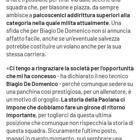
squadra che, per blasone e piazza, da sempre
ambisce a
palcoscenici addirittura superiori alla
categoria nella quale milita attualmente
. Una
EDIZIONI
LOCALI
sfida che per Biagio De Domenico non si annuncia
Catanzaro
affatto facile, anche se un’eventuale salvezza
potrebbe costituire un volano anche per la sua
stessa carriera.
Crotone
«
Ci tengo a ringraziare la società per l'opportunità
Vibo Valentia
che mi ha concesso
- ha dichiarato il neo tecnico
Biagio De Domenico
- perché comunque sedere su
Reggio Calabria
una panchina così prestigiosa, per un allenatore, è
un motivo di orgoglio.
La storia della Paolana ci
Cosenza
impone che dobbiamo fare un girone di ritorno
importante
, per toglierci da questa ultima
Lamezia Terme
posizione che comunque non rispecchia la storia di
questa squadra. Sicuramente l’ultimo posto,
magari in questo momento, può sembrare una