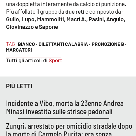
una doppietta interamente da calcio di punizione.
Più affollato il gruppo da
due reti
e composto da:
Gullo, Lupo, Mammoliti, Macrì A., Pasini, Angulo,
EDIZIONI
LOCALI
Giovinazzo e Sapone
Catanzaro
TAG
BIANCO ·
DILETTANTI CALABRIA ·
PROMOZIONE B ·
MARCATORI
Crotone
Tutti gli articoli di
Sport
Vibo Valentia
Reggio Calabria
PIÙ LETTI
Cosenza
Incidente a Vibo, morta la 23enne Andrea
Minasi investita sulle strisce pedonali
Lamezia Terme
Zungri, arrestato per omicidio stradale dopo
la morte di Carmelo Purita: era senza