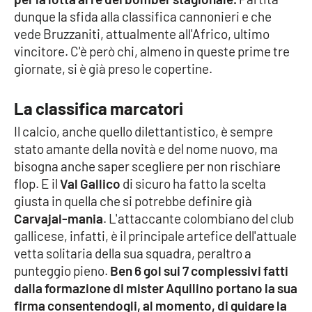
dunque la sfida alla classifica cannonieri e che
Cultura
vede Bruzzaniti, attualmente all'Africo, ultimo
vincitore. C'è però chi, almeno in queste prime tre
Economia e Lavoro
giornate, si è già preso le copertine.
Politica
La classifica marcatori
Il calcio, anche quello dilettantistico, è sempre
Sanità
stato amante della novità e del nome nuovo, ma
bisogna anche saper scegliere per non rischiare
Società
flop. E il
Val Gallico
di sicuro ha fatto la scelta
giusta in quella che si potrebbe definire già
Sport
Carvajal-mania
. L'attaccante colombiano del club
gallicese, infatti, è il principale artefice dell'attuale
vetta solitaria della sua squadra, peraltro a
RUBRICHE
punteggio pieno.
Ben 6 gol sui 7 complessivi fatti
dalla formazione di mister Aquilino portano la sua
Good Morning Vietnam
firma consentendogli, al momento, di guidare la