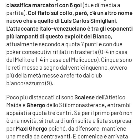
classifica marcatori con 6 gol
(due di media a
Parchi Marini Calabria
partita).
Col fiato sul collo, però, c'è un altro nome
nuovo che è quello di Luis Carlos Simigliani.
Leggendo Alvaro insieme
L'attaccante italo-venezuelano è tra gli esponenti
più lampanti di questo exploit del Bianco,
Imprese Di Calabria
attualmente secondo a quota 7 punti e con due
poker consecutivi rifilati in trasferta (0-4 in casa
Le perfidie di Antonella Grippo
del Melito e 1-4 in casa del Melicucco). Cinque sono
le reti messe a segno dal venticinquenne, ovvero
Venti di comunicazione
più della metà messe a referto dal club
bianco/azzurro (9).
STREAMING
Poco più distaccati ci sono
Scalese
dell'Atletico
Maida e
Ghergo
dello Stilomonasterace, entrambi
LaC TV
appaiati a quota tre centri. Se per il primo però non
è una novità, si tratta di un'insolita e lieta sorpresa
LaC Network
per
Maxi Ghergo
poiché, da difensore, mantiene
una media da centravanti. E domenica è arrivata
LaC OnAir