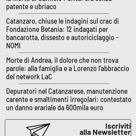
PROGETTI
SPECIALI
patente e ubriaco
Buona Sanità Calabria
Catanzaro, chiuse le indagini sul crac di
Fondazione Betania: 12 indagati per
bancarotta, dissesto e autoriciclaggio -
LA
CALABRIAVISIONE
NOMI
Destinazioni
Morte di Andrea, il dolore che non trova
parole: alla famiglia e a Lorenzo l’abbraccio
Eventi
del network LaC
Food
Depuratori nel Catanzarese, manutenzione
carente e smaltimenti irregolari: contestato
Storie
un danno erariale da 600mila euro
LAC
Iscriviti
NETWORK
alla Newsletter