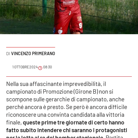
Sanità
Sport
Cultura
Podcast
VINCENZO PRIMERANO
Meteo
1 OTTOBRE 2024
08:30
Editoriali
Nella sua affascinante imprevedibilità, il
campionato di Promozione (Girone B) non si
scompone sulle gerarchie di campionato, anche
perché ancora è presto. Se però è ancora difficile
VIDEO
riconoscere una convinta candidata alla vittoria
Ambiente
finale,
queste prime tre giornate di certo hanno
fatto subito intendere chi saranno i protagonisti
Cronaca
per la lotta al re dei bomber stagionale.
Partita