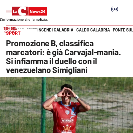
TEMI DEL
INCENDI CALABRIA
CALDO CALABRIA
PONTE SU
HOME PAGE
SPORT
GIORNO
SPORT
Vai
Promozione B, classifica
SEZIONI
marcatori: è già Carvajal-mania.
Si infiamma il duello con il
Cronaca
venezuelano Simigliani
Politica
Attualità
Economia e lavoro
Italia Mondo