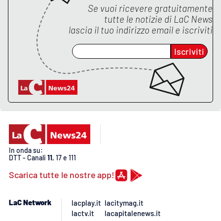
Lacplay.it
Se vuoi ricevere gratuitamente
tutte le notizie di
LaC News
Lactv.it
lascia il tuo indirizzo email e iscriviti
Iscriviti
Laconair.it
Lacitymag.it
Lacapitalenews.it
Ilreggino.it
In onda su:
Cosenzachannel.it
DTT - Canali
11
, 17 e 111
Scarica tutte le nostre app!
Ilvibonese.it
LaC Network
lacplay.it
lacitymag.it
Catanzarochannel.it
lactv.it
lacapitalenews.it