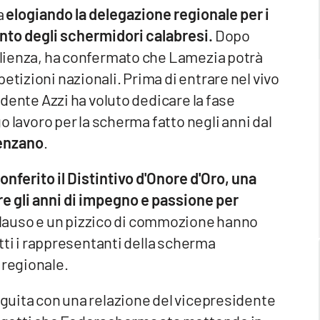
a
elogiando la delegazione regionale per i
ento degli schermidori calabresi.
Dopo
oglienza, ha confermato che Lamezia potrà
etizioni nazionali. Prima di entrare nel vivo
sidente Azzi ha voluto dedicare la fase
go lavoro per la scherma fatto negli anni dal
enzano
.
nferito il Distintivo d'Onore d'Oro, una
e gli anni di impegno e passione per
lauso e un pizzico di commozione hanno
tutti i rappresentanti della scherma
 regionale.
seguita con una relazione del vicepresidente