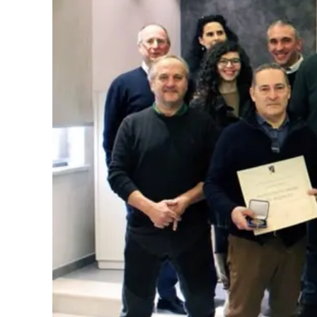
Cultura
Podcast
Meteo
Editoriali
Video
Ambiente
Cronaca
Cultura
Economia e Lavoro