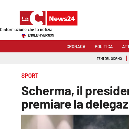
Sezioni
ENGLISH VERSION
Cronaca
CRONACA
POLITICA
AT
Politica
TEMI DEL GIORNO
Attualità
SPORT
Economia e lavoro
Scherma, il preside
Italia Mondo
premiare la delega
Sanità
Sport