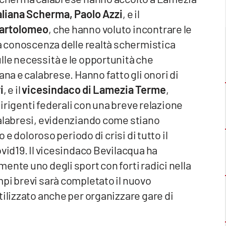
aliana Scherma, Paolo Azzi
, e il
Bartolomeo
,
che hanno voluto incontrare le
la conoscenza delle realtà schermistica
lle necessità e le opportunità che
ana e calabrese. Hanno fatto gli onori di
i
, e il
vicesindaco di Lamezia Terme
,
 dirigenti federali con una breve relazione
calabresi, evidenziando come stiano
 e doloroso periodo di crisi di tutto il
ovid19. Il vicesindaco Bevilacqua ha
ente uno degli sport con forti radici nella
pi brevi sarà completato il nuovo
tilizzato anche per organizzare gare di