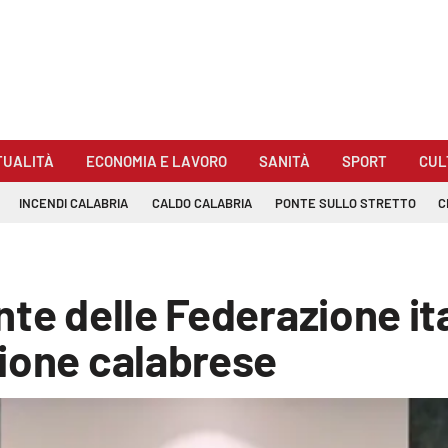
TUALITÀ
ECONOMIA E LAVORO
SANITÀ
SPORT
CUL
INCENDI CALABRIA
CALDO CALABRIA
PONTE SULLO STRETTO
C
nte delle Federazione it
zione calabrese