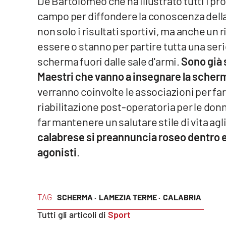
De Bartolomeo che ha illustrato tutti i 
Food
campo per diffondere la conoscenza della 
non solo i risultati sportivi, ma anche un r
Storie
essere o stanno per partire tutta una serie
scherma fuori dalle sale d'armi.
Sono già s
LaC
Network
Maestri che vanno a insegnare la scherm
verranno coinvolte le associazioni per f
Lacplay.it
riabilitazione post-operatoria per le do
Lactv.it
far mantenere un salutare stile di vita ag
calabrese si preannuncia roseo dentro e 
Laconair.it
agonisti
.
Lacitymag.it
Lacapitalenews.it
TAG
SCHERMA ·
LAMEZIA TERME ·
CALABRIA
Ilreggino.it
Tutti gli articoli di
Sport