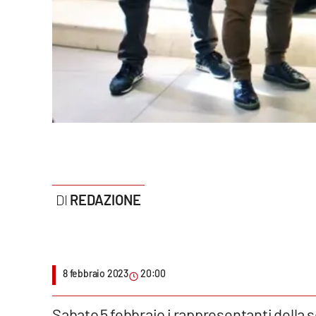
Politica
Sanità
Società
Sport
Rubriche
Good Morning Vietnam
REDAZIONE
Parchi Marini Calabria
Leggendo Alvaro insieme
8 febbraio 2023
20:00
Imprese Di Calabria
Le perfidie di Antonella Grippo
Sabato 5 febbraio i rappresentanti della