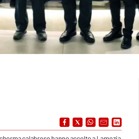
 scherma calabrese hanno accolto a Lamezia