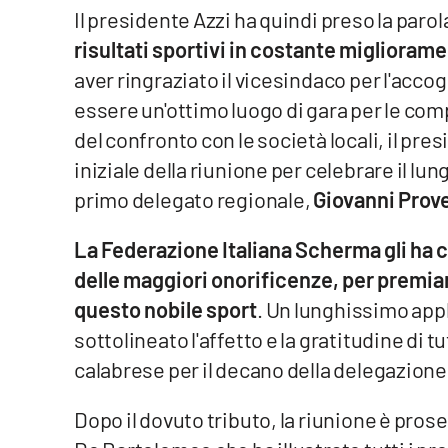
Il presidente Azzi ha quindi preso la parol
Reggio Calabria
risultati sportivi in costante miglioram
aver ringraziato il vicesindaco per l'acc
Cosenza
essere un'ottimo luogo di gara per le comp
del confronto con le società locali, il pre
Lamezia Terme
iniziale della riunione per celebrare il lun
primo delegato regionale,
Giovanni Prov
Progetti
speciali
La Federazione Italiana Scherma gli ha co
Buona Sanità Calabria
delle maggiori onorificenze, per premiar
questo nobile sport
. Un lunghissimo app
La
Calabriavisione
sottolineato l'affetto e la gratitudine di 
calabrese per il decano della delegazione
Destinazioni
Dopo il dovuto tributo, la riunione è pro
Eventi