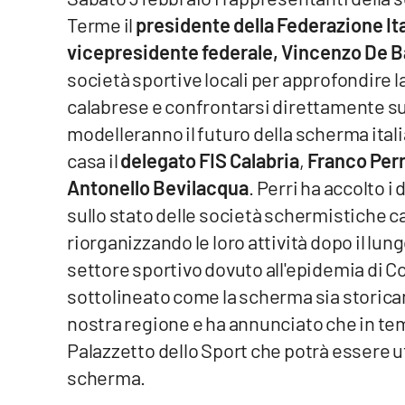
Terme il
presidente della Federazione It
Venti di comunicazione
vicepresidente federale, Vincenzo De 
società sportive locali per approfondire 
Streaming
calabrese e confrontarsi direttamente su
LaC TV
modelleranno il futuro della scherma itali
casa il
delegato FIS Calabria
,
Franco Perr
LaC Network
Antonello Bevilacqua
. Perri ha accolto i
LaC OnAir
sullo stato delle società schermistiche 
riorganizzando le loro attività dopo il lungo
settore sportivo dovuto all'epidemia di C
Edizioni
locali
sottolineato come la scherma sia storicam
Catanzaro
nostra regione e ha annunciato che in tem
Palazzetto dello Sport che potrà essere u
Crotone
scherma.
Vibo Valentia