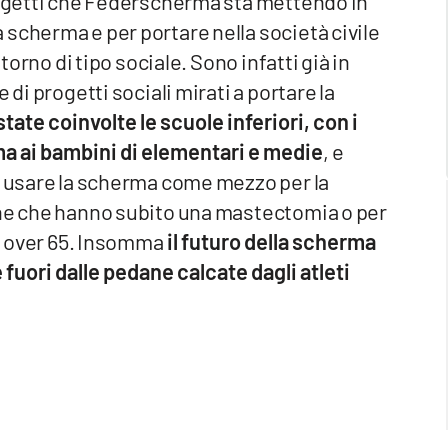
progetti che Federscherma sta mettendo in
scherma e per portare nella società civile
itorno di tipo sociale. Sono infatti già in
 di progetti sociali mirati a portare la
tate coinvolte le scuole inferiori, con i
a ai bambini di elementari e medie
, e
ar usare la scherma come mezzo per la
nne che hanno subito una mastectomia o per
li over 65. Insomma
il futuro della scherma
fuori dalle pedane calcate dagli atleti