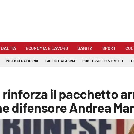
TUALITÀ
ECONOMIA E LAVORO
SANITÀ
SPORT
CUL
INCENDI CALABRIA
CALDO CALABRIA
PONTE SULLO STRETTO
C
 rinforza il pacchetto ar
ane difensore Andrea Mar