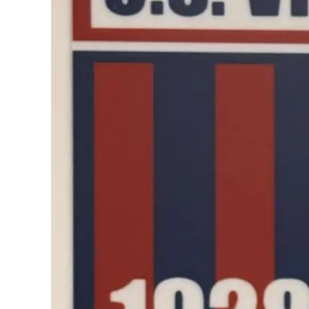
Cultura
Podcast
Meteo
Editoriali
Video
Ambiente
Cronaca
Cultura
Economia e Lavoro