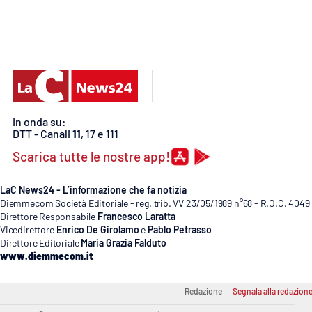
Cosenzachannel.it
Ilvibonese.it
Catanzarochannel.it
In onda su:
App
DTT - Canali
11
, 17 e 111
Android
Scarica tutte le nostre app!
Apple
LaC News24 - L’informazione che fa notizia
Diemmecom Società Editoriale - reg. trib. VV 23/05/1989 n°68 - R.O.C. 4049
Direttore Responsabile
Francesco Laratta
Vicedirettore
Enrico De Girolamo
e
Pablo Petrasso
Direttore Editoriale
Maria Grazia Falduto
Vai
www.diemmecom.it
Redazione
Segnala alla redazion