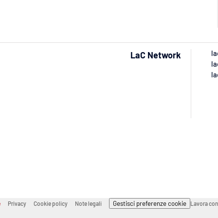
la
LaC Network
la
la
Gestisci preferenze cookie
e
Privacy
Cookie policy
Note legali
Lavora con