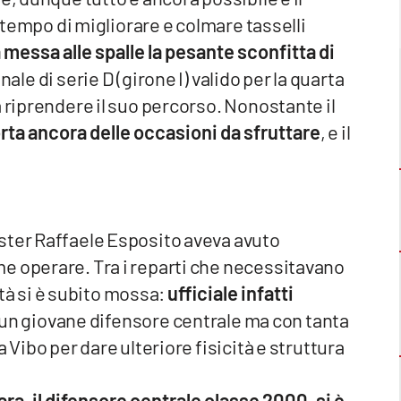
l tempo di migliorare e colmare tasselli
 messa alle spalle la pesante sconfitta di
ale di serie D (girone I) valido per la quarta
a riprendere il suo percorso. Nonostante il
rta ancora delle occasioni da sfruttare
, e il
ster Raffaele Esposito aveva avuto
e operare. Tra i reparti che necessitavano
ietà si è subito mossa:
ufficiale infatti
i un giovane difensore centrale ma con tanta
 Vibo per dare ulteriore fisicità e struttura
ra, il difensore centrale classe 2000, si è