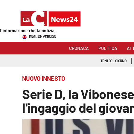
Sezioni
ENGLISH VERSION
Cronaca
CRONACA
POLITICA
AT
Politica
TEMI DEL GIORNO
Attualità
NUOVO INNESTO
Economia e lavoro
Serie D, la Vibonese
Italia Mondo
l'ingaggio del giov
Sanità
Sport