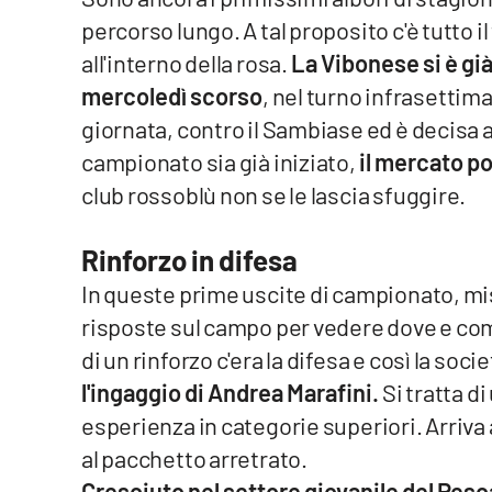
percorso lungo. A tal proposito c'è tutto i
Venti di comunicazione
all'interno della rosa.
La Vibonese si è già
mercoledì scorso
, nel turno infrasettiman
Streaming
giornata, contro il Sambiase ed è decisa 
LaC TV
campionato sia già iniziato,
il mercato po
club rossoblù non se le lascia sfuggire.
LaC Network
Rinforzo in difesa
LaC OnAir
In queste prime uscite di campionato, mi
risposte sul campo per vedere dove e com
Edizioni
locali
di un rinforzo c'era la difesa e così la soc
Catanzaro
l'ingaggio di Andrea Marafini.
Si tratta d
esperienza in categorie superiori. Arriva a
Crotone
al pacchetto arretrato.
Vibo Valentia
Cresciuto nel settore giovanile del Pesca