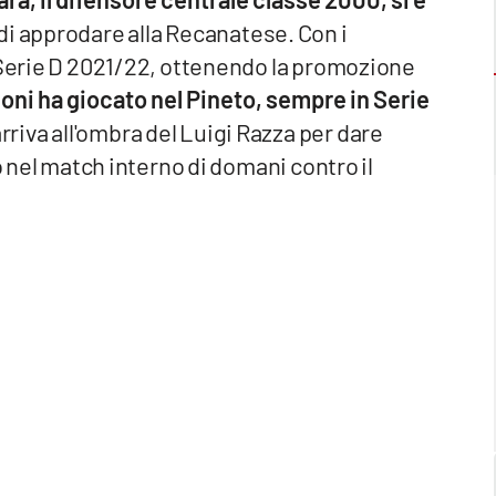
 di approdare alla Recanatese. Con i
i Serie D 2021/22, ottenendo la promozione
oni ha giocato nel Pineto, sempre in Serie
iva all'ombra del Luigi Razza per dare
o nel match interno di domani contro il