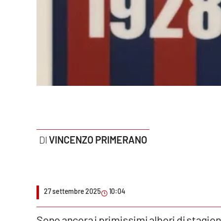
Politica
Sanità
Società
Sport
Rubriche
Good Morning Vietnam
VINCENZO PRIMERANO
Parchi Marini Calabria
Leggendo Alvaro insieme
27 settembre 2025
10:04
Imprese Di Calabria
Le perfidie di Antonella Grippo
Sono ancora i primissimi albori di stagion