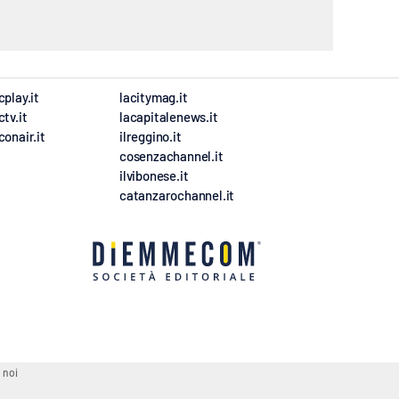
cplay.it
lacitymag.it
ctv.it
lacapitalenews.it
conair.it
ilreggino.it
cosenzachannel.it
ilvibonese.it
catanzarochannel.it
 noi