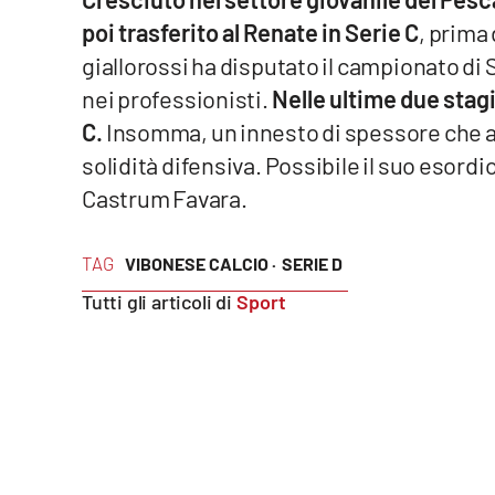
poi trasferito al Renate in Serie C
, prima
Reggio Calabria
giallorossi ha disputato il campionato d
nei professionisti.
Nelle ultime due stagi
Cosenza
C.
Insomma, un innesto di spessore che arr
Lamezia Terme
solidità difensiva. Possibile il suo esordi
Castrum Favara.
Progetti
speciali
TAG
VIBONESE CALCIO ·
SERIE D
Buona Sanità Calabria
Tutti gli articoli di
Sport
La
Calabriavisione
Destinazioni
Eventi