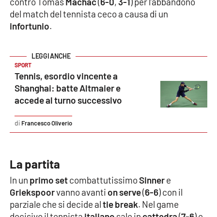
contro Tomas
Machac
(
6-0
,
3-1
) per l’abbandono
del match del tennista ceco a causa di un
Cultura
infortunio
.
Economia e Lavoro
SPORT
Politica
Tennis, esordio vincente a
Shanghai: batte Altmaier e
Sanità
accede al turno successivo
Società
Francesco Oliverio
Sport
La partita
In un
primo set
combattutissimo
Sinner
e
RUBRICHE
Griekspoor
vanno avanti
on serve
(
6-6
) con il
Good Morning Vietnam
parziale che si decide al
tie break
. Nel game
decisivo il tennista
italiano
sale in
cattedra
(
7-6
) e