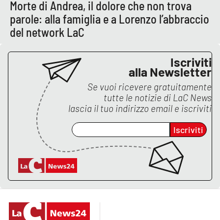
Lacplay.it
Morte di Andrea, il dolore che non trova
parole: alla famiglia e a Lorenzo l’abbraccio
Lactv.it
del network LaC
Laconair.it
Iscriviti
alla Newsletter
Lacitymag.it
Se vuoi ricevere gratuitamente
tutte le notizie di
LaC News
Lacapitalenews.it
lascia il tuo indirizzo email e iscriviti
Ilreggino.it
Iscriviti
Cosenzachannel.it
Ilvibonese.it
Catanzarochannel.it