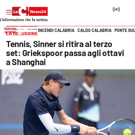
TEMI DEL
INCENDI CALABRIA
CALDO CALABRIA
PONTE SU
HOME PAGE
SPORT
GIORNO
LA DELUSIONE
Vai
Tennis, Sinner si ritira al terzo
SEZIONI
set: Griekspoor passa agli ottavi
a Shanghai
Cronaca
Politica
Attualità
Economia e lavoro
Italia Mondo