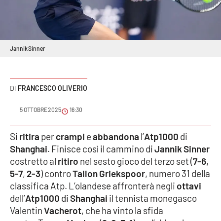
Sanità
Sport
Jannik Sinner
Cultura
Podcast
FRANCESCO OLIVERIO
Meteo
5 OTTOBRE 2025
16:30
Editoriali
Si
ritira
per
crampi
e
abbandona
l’
Atp1000
di
Shanghai
. Finisce così il cammino di
Jannik Sinner
costretto al
ritiro
nel sesto gioco del terzo set (
7-6
,
VIDEO
5-7
,
2-3
) contro
Tallon Griekspoor
, numero 31 della
classifica Atp. L’olandese affronterà negli
ottavi
Ambiente
dell’
Atp1000
di
Shanghai
il tennista monegasco
Valentin
Vacherot
, che ha vinto la sfida
Cronaca