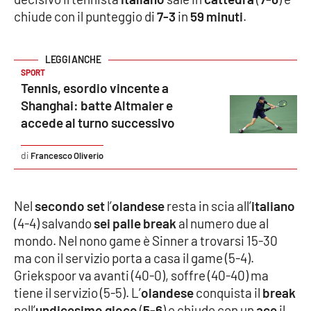
Parchi Marini Calabria
chiude con il punteggio di
7-3
in
59 minuti
.
Leggendo Alvaro insieme
SPORT
Imprese Di Calabria
Tennis, esordio vincente a
Shanghai: batte Altmaier e
Le perfidie di Antonella Grippo
accede al turno successivo
Venti di comunicazione
Francesco Oliverio
Nel
secondo set
l’
olandese
resta in scia all’
italiano
STREAMING
(4-4) salvando
sei
palle break
al numero due al
LaC TV
mondo. Nel nono game è Sinner a trovarsi 15-30
ma con il servizio porta a casa il game (5-4).
LaC Network
Griekspoor va avanti (40-0), soffre (40-40) ma
tiene il servizio (5-5). L’
olandese
conquista il
break
LaC OnAir
nell’
undicesimo gioco
(
5-6
) e chiude con un
ace
il