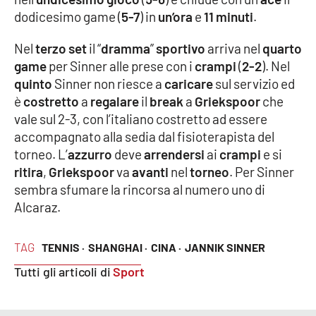
dodicesimo game (
5-7
) in
un’ora
e
11 minuti
.
Nel
terzo set
il “
dramma
”
sportivo
arriva nel
quarto
EDIZIONI
LOCALI
game
per Sinner alle prese con i
crampi
(
2-2
). Nel
quinto
Sinner non riesce a
caricare
sul servizio ed
Catanzaro
è
costretto
a
regalare
il
break
a
Griekspoor
che
vale sul 2-3, con l’italiano costretto ad essere
Crotone
accompagnato alla sedia dal fisioterapista del
torneo. L’
azzurro
deve
arrendersi
ai
crampi
e si
Vibo Valentia
ritira
,
Griekspoor
va
avanti
nel
torneo
. Per Sinner
sembra sfumare la rincorsa al numero uno di
Reggio Calabria
Alcaraz.
Cosenza
TAG
TENNIS ·
SHANGHAI ·
CINA ·
JANNIK SINNER
Lamezia Terme
Tutti gli articoli di
Sport