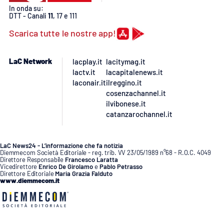
In onda su:
DTT - Canali
11
, 17 e 111
APP
Scarica tutte le nostre app!
Android
LaC Network
lacplay.it
lacitymag.it
Apple
lactv.it
lacapitalenews.it
laconair.it
ilreggino.it
cosenzachannel.it
ilvibonese.it
catanzarochannel.it
LaC News24 - L’informazione che fa notizia
Diemmecom Società Editoriale - reg. trib. VV 23/05/1989 n°68 - R.O.C. 4049
Direttore Responsabile
Francesco Laratta
Vicedirettore
Enrico De Girolamo
e
Pablo Petrasso
Direttore Editoriale
Maria Grazia Falduto
www.diemmecom.it