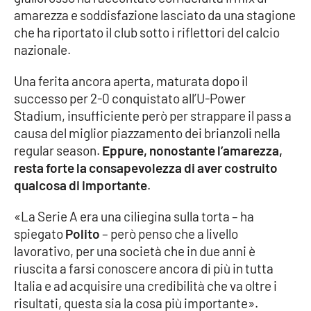
amarezza e soddisfazione lasciato da una stagione
Cultura
che ha riportato il club sotto i riflettori del calcio
nazionale.
Economia e Lavoro
Una ferita ancora aperta, maturata dopo il
successo per 2-0 conquistato all’U-Power
Politica
Stadium, insufficiente però per strappare il pass a
causa del miglior piazzamento dei brianzoli nella
Sanità
regular season.
Eppure, nonostante l’amarezza,
resta forte la consapevolezza di aver costruito
Società
qualcosa di importante
.
Sport
«La Serie A era una ciliegina sulla torta – ha
spiegato
Polito
– però penso che a livello
lavorativo, per una società che in due anni è
RUBRICHE
riuscita a farsi conoscere ancora di più in tutta
Italia e ad acquisire una credibilità che va oltre i
Good Morning Vietnam
risultati, questa sia la cosa più importante».