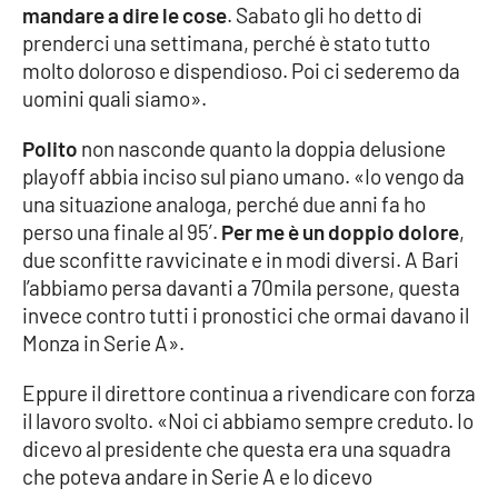
mandare a dire le cose
. Sabato gli ho detto di
prenderci una settimana, perché è stato tutto
molto doloroso e dispendioso. Poi ci sederemo da
EDIZIONI
LOCALI
uomini quali siamo».
Catanzaro
Polito
non nasconde quanto la doppia delusione
playoff abbia inciso sul piano umano. «Io vengo da
Crotone
una situazione analoga, perché due anni fa ho
perso una finale al 95’.
Per me è un doppio dolore
,
Vibo Valentia
due sconfitte ravvicinate e in modi diversi. A Bari
l’abbiamo persa davanti a 70mila persone, questa
Reggio Calabria
invece contro tutti i pronostici che ormai davano il
Monza in Serie A».
Cosenza
Eppure il direttore continua a rivendicare con forza
Lamezia Terme
il lavoro svolto. «Noi ci abbiamo sempre creduto. Io
dicevo al presidente che questa era una squadra
che poteva andare in Serie A e lo dicevo