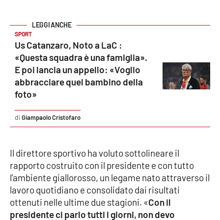
Parchi Marini Calabria
Leggendo Alvaro insieme
SPORT
Us Catanzaro, Noto a LaC :
«Questa squadra è una famiglia».
Imprese Di Calabria
E poi lancia un appello: «Voglio
abbracciare quel bambino della
Le perfidie di Antonella Grippo
foto»
Venti di comunicazione
Giampaolo Cristofaro
STREAMING
Il direttore sportivo ha voluto sottolineare il
rapporto costruito con il presidente e con tutto
LaC TV
l’ambiente giallorosso, un legame nato attraverso il
lavoro quotidiano e consolidato dai risultati
LaC Network
ottenuti nelle ultime due stagioni. «
Con il
presidente ci parlo tutti i giorni, non devo
LaC OnAir