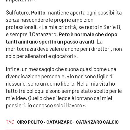
Lacplay.it
Sul futuro,
Polito
mantiene aperta ogni possibilità
Lactv.it
senza nascondere le proprie ambizioni
professionali. «La mia priorità, se resto in Serie B,
Laconair.it
è sempre il Catanzaro.
Però è normale che dopo
tanti anni uno speri in un passo avanti
. La
Lacitymag.it
meritocrazia deve valere anche per i direttori, non
solo per allenatori e giocatori».
Lacapitalenews.it
Infine, un messaggio che suona quasi come una
Ilreggino.it
rivendicazione personale. «Io non sono figlio di
nessuno, sono un uomo libero. Nella mia vita ho
Cosenzachannel.it
fatto tre colloqui e sono sempre stato scelto per le
mie idee. Quello che si legge è lontano dai miei
pensieri: io conosco solo il lavoro».
Ilvibonese.it
Catanzarochannel.it
TAG
CIRO POLITO ·
CATANZARO ·
CATANZARO CALCIO