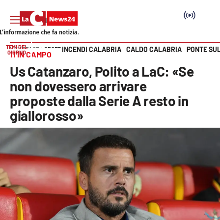
TEMI DEL
INCENDI CALABRIA
CALDO CALABRIA
PONTE SU
HOME PAGE
SPORT
GIORNO
11 IN CAMPO
Vai
Us Catanzaro, Polito a LaC: «Se
SEZIONI
non dovessero arrivare
proposte dalla Serie A resto in
Cronaca
giallorosso»
Politica
Attualità
Economia e lavoro
Italia Mondo