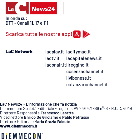
In onda su:
DTT - Canali
11
, 17 e 111
Scarica tutte le nostre app!
LaC Network
lacplay.it
lacitymag.it
lactv.it
lacapitalenews.it
laconair.it
ilreggino.it
cosenzachannel.it
ilvibonese.it
catanzarochannel.it
LaC News24 - L’informazione che fa notizia
Diemmecom Società Editoriale - reg. trib. VV 23/05/1989 n°68 - R.O.C. 4049
Direttore Responsabile
Francesco Laratta
Vicedirettore
Enrico De Girolamo
e
Pablo Petrasso
Direttore Editoriale
Maria Grazia Falduto
www.diemmecom.it