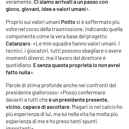
PROGETTI
veramente.
Ci siamo arrivati a un passo con
SPECIALI
gioco, giovani, idee e valori umani
».
Buona Sanità Calabria
Proprio sui valori umani
Polito
si è soffermato più
volte nel corso della trasmissione, indicando quella
componente come la vera base del progetto
LA
CALABRIAVISIONE
Catanzaro
. «Le mie squadre hanno valori umani. I
tecnici, i giocatori, tutti possono sbagliare o avere
Destinazioni
momenti diversi, ma il lavoro del direttore è
quotidiano.
E senza questa proprietà io non avrei
Eventi
fatto nulla
».
Food
Parole di stima profonde anche nei confronti del
presidente giallorosso: «Posso confermare
Storie
davanti a tutti che
è un presidente presente,
vicino, capace di ascoltare
. Magari io nel calcio ho
più esperienza di lui, ma lui nella vita ha molta più
LAC
NETWORK
esperienza di me e ho preso tanti spunti
importanti».