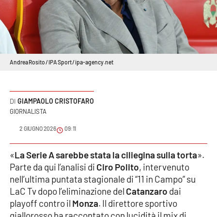
Sanità
Sport
Cultura
Andrea Rosito / IPA Sport / ipa-agency.net
Podcast
GIAMPAOLO CRISTOFARO
Meteo
GIORNALISTA
2 GIUGNO 2026
09:11
Editoriali
«
La Serie A sarebbe stata la ciliegina sulla torta
».
Parte da qui l’analisi di
Ciro Polito
, intervenuto
VIDEO
nell’ultima puntata stagionale di “11 in Campo” su
Ambiente
LaC Tv dopo l’eliminazione del
Catanzaro
dai
playoff contro il
Monza
. Il direttore sportivo
Cronaca
giallorosso ha raccontato con lucidità il mix di