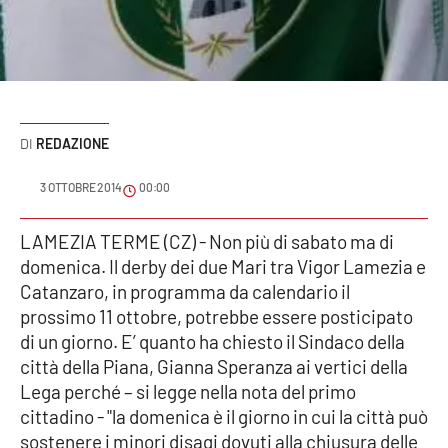
Sanità
Sport
Cultura
REDAZIONE
Podcast
3 OTTOBRE 2014
00:00
Meteo
LAMEZIA TERME (CZ) - Non più di sabato ma di
domenica. Il derby dei due Mari tra Vigor Lamezia e
Editoriali
Catanzaro, in programma da calendario il
prossimo 11 ottobre, potrebbe essere posticipato
di un giorno. E’ quanto ha chiesto il Sindaco della
VIDEO
città della Piana, Gianna Speranza ai vertici della
Ambiente
Lega perché – si legge nella nota del primo
cittadino - "la domenica è il giorno in cui la città può
Cronaca
sostenere i minori disagi dovuti alla chiusura delle