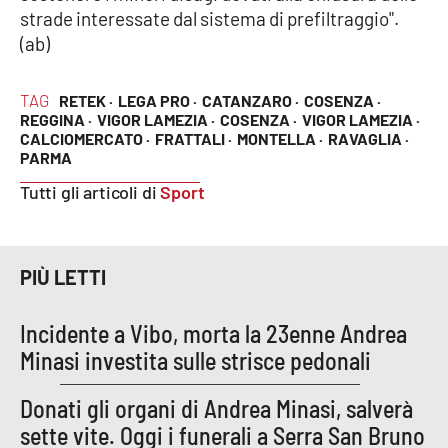
strade interessate dal sistema di prefiltraggio".
(ab)
Cultura
Economia e Lavoro
TAG
RETEK ·
LEGA PRO ·
CATANZARO ·
COSENZA ·
REGGINA ·
VIGOR LAMEZIA ·
COSENZA ·
VIGOR LAMEZIA ·
CALCIOMERCATO ·
FRATTALI ·
MONTELLA ·
RAVAGLIA ·
Politica
PARMA
Tutti gli articoli di
Sport
Sanità
Società
PIÙ LETTI
Sport
Incidente a Vibo, morta la 23enne Andrea
Minasi investita sulle strisce pedonali
RUBRICHE
Donati gli organi di Andrea Minasi, salverà
Good Morning Vietnam
sette vite. Oggi i funerali a Serra San Bruno