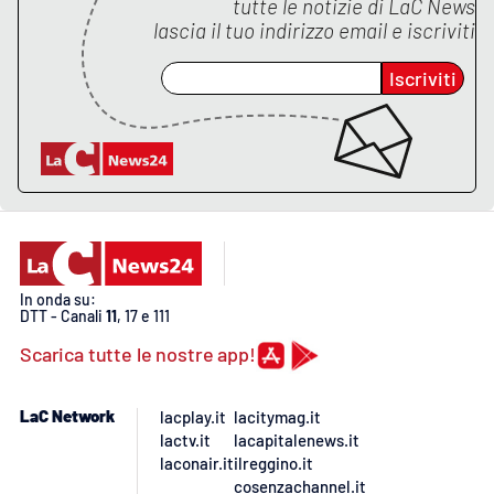
tutte le notizie di
LaC News
lascia il tuo indirizzo email e iscriviti
Iscriviti
EDIZIONI
LOCALI
Catanzaro
Crotone
Vibo Valentia
In onda su:
Reggio Calabria
DTT - Canali
11
, 17 e 111
Scarica tutte le nostre app!
Cosenza
Lamezia Terme
LaC Network
lacplay.it
lacitymag.it
lactv.it
lacapitalenews.it
laconair.it
ilreggino.it
cosenzachannel.it