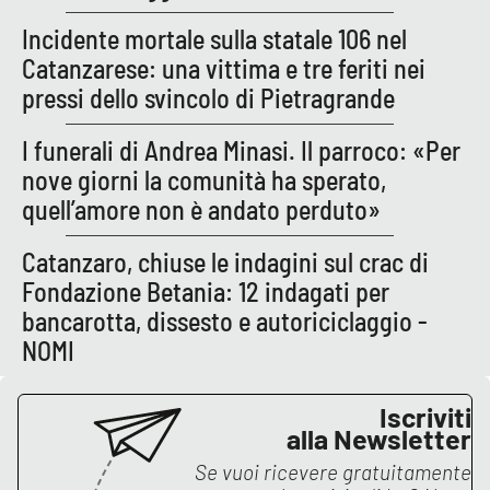
Parchi Marini Calabria
Incidente mortale sulla statale 106 nel
Catanzarese: una vittima e tre feriti nei
Leggendo Alvaro insieme
pressi dello svincolo di Pietragrande
Imprese Di Calabria
I funerali di Andrea Minasi. Il parroco: «Per
nove giorni la comunità ha sperato,
Le perfidie di Antonella Grippo
quell’amore non è andato perduto»
Venti di comunicazione
Catanzaro, chiuse le indagini sul crac di
Fondazione Betania: 12 indagati per
bancarotta, dissesto e autoriciclaggio -
STREAMING
NOMI
LaC TV
Iscriviti
LaC Network
alla Newsletter
Se vuoi ricevere gratuitamente
LaC OnAir