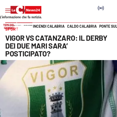
TEMI DEL
INCENDI CALABRIA
CALDO CALABRIA
PONTE SU
HOME PAGE
SPORT
GIORNO
SPORT
Vai
VIGOR VS CATANZARO: IL DERBY
SEZIONI
DEI DUE MARI SARA’
POSTICIPATO?
Cronaca
Politica
Attualità
Economia e lavoro
Italia Mondo