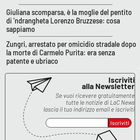
Giuliana scomparsa, è la moglie del pentito
di ’ndrangheta Lorenzo Bruzzese: cosa
EDIZIONI
LOCALI
sappiamo
Catanzaro
Zungri, arrestato per omicidio stradale dopo
la morte di Carmelo Purita: era senza
Crotone
patente e ubriaco
Vibo Valentia
Iscriviti
alla Newsletter
Reggio Calabria
Se vuoi ricevere gratuitamente
Cosenza
tutte le notizie di
LaC News
lascia il tuo indirizzo email e iscriviti
Lamezia Terme
Iscriviti