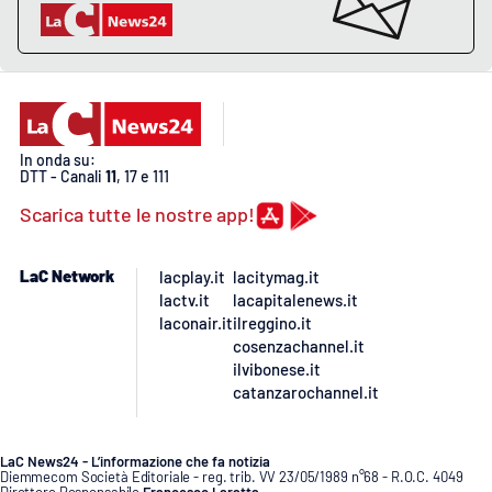
PROGETTI
SPECIALI
Buona Sanità Calabria
LA
CALABRIAVISIONE
In onda su:
DTT - Canali
11
, 17 e 111
Destinazioni
Scarica tutte le nostre app!
Eventi
LaC Network
lacplay.it
lacitymag.it
lactv.it
lacapitalenews.it
Food
laconair.it
ilreggino.it
cosenzachannel.it
Storie
ilvibonese.it
catanzarochannel.it
LAC
NETWORK
LaC News24 - L’informazione che fa notizia
Diemmecom Società Editoriale - reg. trib. VV 23/05/1989 n°68 - R.O.C. 4049