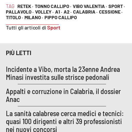
Parchi Marini Calabria
TAG
RETEK ·
TONNO CALLIPO ·
VIBO VALENTIA ·
SPORT ·
PALLAVOLO ·
VOLLEY ·
A1 ·
A2 ·
CALABRIA ·
CESSIONE ·
TITOLO ·
MILANO ·
PIPPO CALLIPO
Leggendo Alvaro insieme
Tutti gli articoli di
Sport
Imprese Di Calabria
Le perfidie di Antonella Grippo
PIÙ LETTI
Venti di comunicazione
Incidente a Vibo, morta la 23enne Andrea
Minasi investita sulle strisce pedonali
STREAMING
Appalti e corruzione in Calabria, il dossier
Anac
LaC TV
La sanità calabrese cerca medici e tecnici:
LaC Network
quasi 100 dirigenti e altri 39 professionisti
nei nuovi concorsi
LaC OnAir