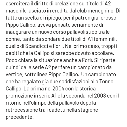
eserciterà il diritto di prelazione sul titolo di A2
maschile lasciato in eredità dal club meneghino. Di
Cultura
fatto un scelta di ripiego, per il patron giallorosso
Pippo Callipo, aveva pensato seriamente di
Economia e Lavoro
inaugurare un nuovo corso pallavolistico tra le
donne, tanto da sondare due titoli di A1 femminili,
Politica
quello di Scandicci e Forlì. Nel primo caso, troppi i
debiti che la Callipo si sarebbe dovuto accollare.
Sanità
Poco chiara la situazione anche a Forlì. Si riparte
quindi dalla serie A2 per fare un campionato da
Società
vertice, sottolinea Pippo Callipo. Un campionato
che ha regalato già due soddisfazioni alla Tonno
Sport
Callipo. La prima nel 2004 con la storica
promozione in serie A1 e la seconda nel 2008 con il
ritorno nell’olimpo della pallavolo dopo la
RUBRICHE
retrocessione tra i cadetti nella stagione
precedente.
Good Morning Vietnam