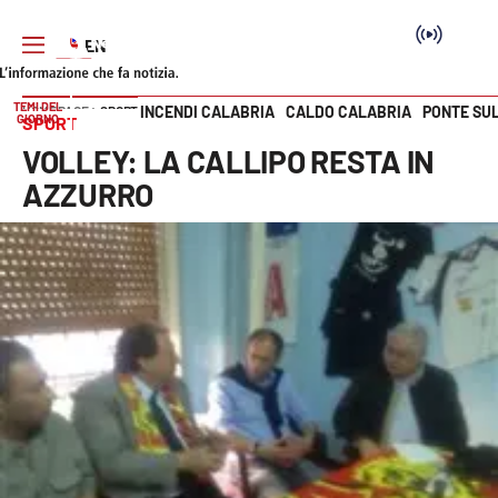
TEMI DEL
INCENDI CALABRIA
CALDO CALABRIA
PONTE SU
HOME PAGE
SPORT
GIORNO
SPORT
Vai
VOLLEY: LA CALLIPO RESTA IN
SEZIONI
AZZURRO
Cronaca
Politica
Attualità
Economia e lavoro
Italia Mondo