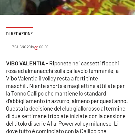
Sanità
Sport
REDAZIONE
Cultura
7 GIUGNO 2014
00:00
Podcast
VIBO VALENTIA -
Riponete nei cassetti fiocchi
Meteo
rosa ed almanacchi sulla pallavolo femminile, a
Vibo Valentia il volley resta a forti tinte
Editoriali
maschili. Niente shorts e magliettine attillate per
la Tonno Callipo che mantiene lo standard
d’abbigliamento in azzurro, almeno per quest’anno.
VIDEO
Questa la decisione del club giallorosso al termine
di due settimane tribolate iniziate con la cessione
Ambiente
del titolo di serie A1 al Powervolley milanese. Li
dove tutto è cominciato con la Callipo che
Cronaca