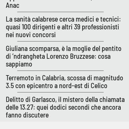
Anac
La sanità calabrese cerca medici e tecnici:
EDIZIONI
LOCALI
quasi 100 dirigenti e altri 39 professionisti
nei nuovi concorsi
Catanzaro
Giuliana scomparsa, è la moglie del pentito
Crotone
di ’ndrangheta Lorenzo Bruzzese: cosa
sappiamo
Vibo Valentia
Terremoto in Calabria, scossa di magnitudo
Reggio Calabria
3.5 con epicentro a nord-est di Celico
Cosenza
Delitto di Garlasco, il mistero della chiamata
delle 13.27: quei dodici secondi che ancora
Lamezia Terme
fanno discutere