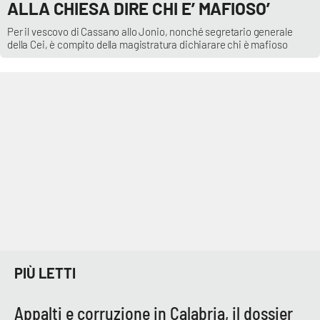
ALLA CHIESA DIRE CHI E’ MAFIOSO’
Parchi Marini Calabria
Per il vescovo di Cassano allo Jonio, nonché segretario generale
della Cei, è compito della magistratura dichiarare chi è mafioso
Leggendo Alvaro insieme
Imprese Di Calabria
Le perfidie di Antonella Grippo
Venti di comunicazione
STREAMING
LaC TV
PIÙ LETTI
LaC Network
Appalti e corruzione in Calabria, il dossier
LaC OnAir