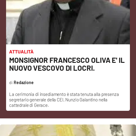
Sanità
Sport
Cultura
Podcast
ATTUALITÀ
MONSIGNOR FRANCESCO OLIVA E' IL
Meteo
NUOVO VESCOVO DI LOCRI.
Editoriali
Redazione
La cerimonia di insediamento è stata tenuta alla presenza
segretario generale della CEI, Nunzio Galantino nella
VIDEO
cattedrale di Gerace.
Ambiente
Cronaca