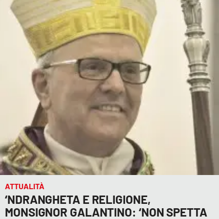
Cultura
Economia e Lavoro
Politica
Sanità
Società
Sport
RUBRICHE
ATTUALITÀ
‘NDRANGHETA E RELIGIONE,
Good Morning Vietnam
MONSIGNOR GALANTINO: ‘NON SPETTA