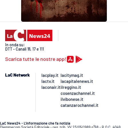
Lacplay.it
Lactv.it
Laconair.it
Lacitymag.it
In onda su:
DTT - Canali
11
, 17 e 111
Scarica tutte le nostre app!
Lacapitalenews.it
Ilreggino.it
LaC Network
lacplay.it
lacitymag.it
lactv.it
lacapitalenews.it
laconair.it
ilreggino.it
Cosenzachannel.it
cosenzachannel.it
ilvibonese.it
Ilvibonese.it
catanzarochannel.it
Catanzarochannel.it
LaC News24 - L’informazione che fa notizia
Diemmecom Società Editoriale - reg. trib. VV 23/05/1989 n°68 - R.O.C. 4049