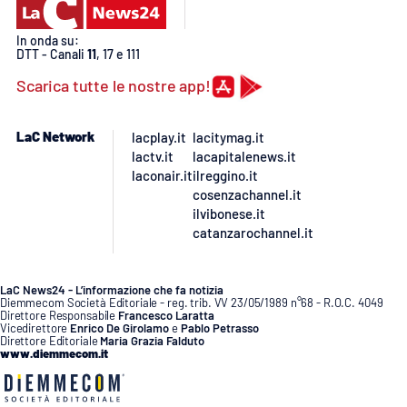
PROGETTI
SPECIALI
In onda su:
Buona Sanità Calabria
DTT - Canali
11
, 17 e 111
Scarica tutte le nostre app!
LA
CALABRIAVISIONE
LaC Network
lacplay.it
lacitymag.it
lactv.it
lacapitalenews.it
Destinazioni
laconair.it
ilreggino.it
cosenzachannel.it
Eventi
ilvibonese.it
catanzarochannel.it
Food
LaC News24 - L’informazione che fa notizia
Storie
Diemmecom Società Editoriale - reg. trib. VV 23/05/1989 n°68 - R.O.C. 4049
Direttore Responsabile
Francesco Laratta
Vicedirettore
Enrico De Girolamo
e
Pablo Petrasso
Direttore Editoriale
Maria Grazia Falduto
www.diemmecom.it
LAC
NETWORK