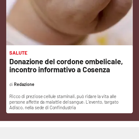
Sanità
Sport
Cultura
Podcast
SALUTE
Donazione del cordone ombelicale,
Meteo
incontro informativo a Cosenza
Editoriali
Redazione
Ricco di preziose cellule staminali, può ridare la vita alle
persone affette da malattie del sangue. L’evento, targato
VIDEO
Adisco, nella sede di Confindustria
Ambiente
Cronaca