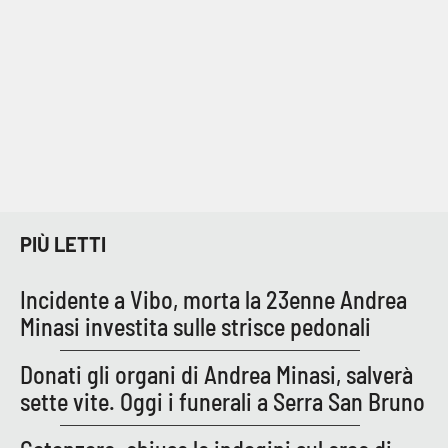
Cultura
Economia e Lavoro
Politica
Sanità
PIÙ LETTI
Società
Incidente a Vibo, morta la 23enne Andrea
Sport
Minasi investita sulle strisce pedonali
Donati gli organi di Andrea Minasi, salverà
RUBRICHE
sette vite. Oggi i funerali a Serra San Bruno
Good Morning Vietnam