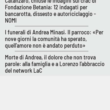
Catanzaro, chiuse le indagini sul crac di
Parchi Marini Calabria
Fondazione Betania: 12 indagati per
bancarotta, dissesto e autoriciclaggio -
Leggendo Alvaro insieme
NOMI
Imprese Di Calabria
I funerali di Andrea Minasi. Il parroco: «Per
nove giorni la comunità ha sperato,
Le perfidie di Antonella Grippo
quell’amore non è andato perduto»
Venti di comunicazione
Morte di Andrea, il dolore che non trova
parole: alla famiglia e a Lorenzo l’abbraccio
del network LaC
STREAMING
LaC TV
LaC Network
LaC OnAir