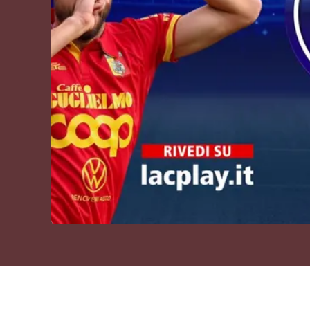
Cultura
Podcast
Meteo
Editoriali
Video
Ambiente
Cronaca
Cultura
Economia e Lavoro