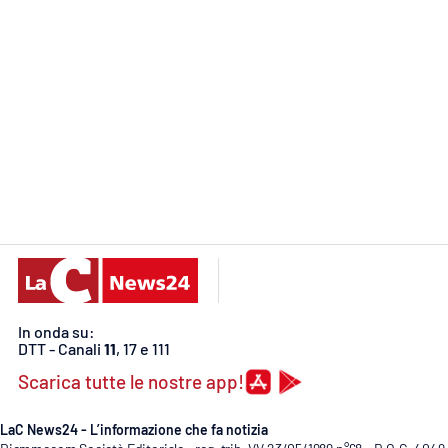
Food
Storie
LaC
Network
Lacplay.it
Lactv.it
Laconair.it
Lacitymag.it
In onda su:
DTT - Canali
11
, 17 e 111
Lacapitalenews.it
Scarica tutte le nostre app!
Ilreggino.it
LaC News24 - L’informazione che fa notizia