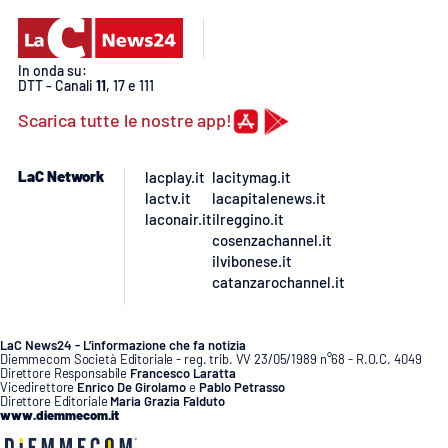
PROGETTI
SPECIALI
Buona Sanità Calabria
In onda su:
DTT - Canali
11
, 17 e 111
Scarica tutte le nostre app!
LA
CALABRIAVISIONE
Destinazioni
LaC Network
lacplay.it
lacitymag.it
lactv.it
lacapitalenews.it
laconair.it
ilreggino.it
Eventi
cosenzachannel.it
ilvibonese.it
Food
catanzarochannel.it
Storie
LaC News24 - L’informazione che fa notizia
Diemmecom Società Editoriale - reg. trib. VV 23/05/1989 n°68 - R.O.C. 4049
Direttore Responsabile
Francesco Laratta
Vicedirettore
Enrico De Girolamo
e
Pablo Petrasso
Direttore Editoriale
Maria Grazia Falduto
LAC
NETWORK
www.diemmecom.it