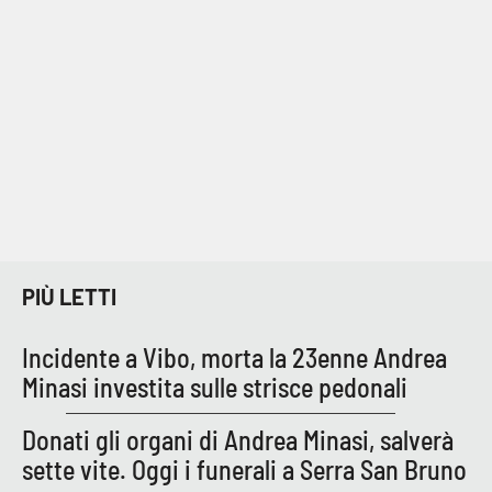
Cultura
Economia e Lavoro
Politica
Sanità
Società
PIÙ LETTI
Sport
Incidente a Vibo, morta la 23enne Andrea
Minasi investita sulle strisce pedonali
RUBRICHE
Donati gli organi di Andrea Minasi, salverà
Good Morning Vietnam
sette vite. Oggi i funerali a Serra San Bruno