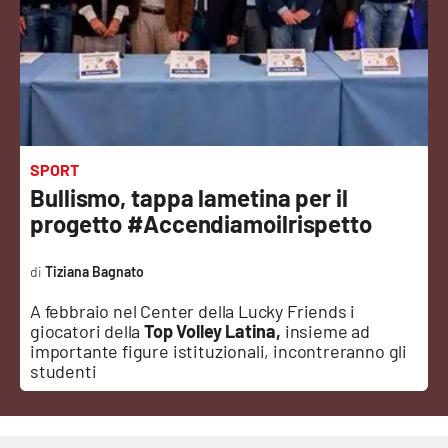
Sanità
Sport
Cultura
Podcast
SPORT
Bullismo, tappa lametina per il
Meteo
progetto #Accendiamoilrispetto
Editoriali
Tiziana Bagnato
A febbraio nel Center della Lucky Friends i
giocatori della
Top Volley Latina,
insieme ad
VIDEO
importante figure istituzionali, incontreranno gli
studenti
Ambiente
Cronaca