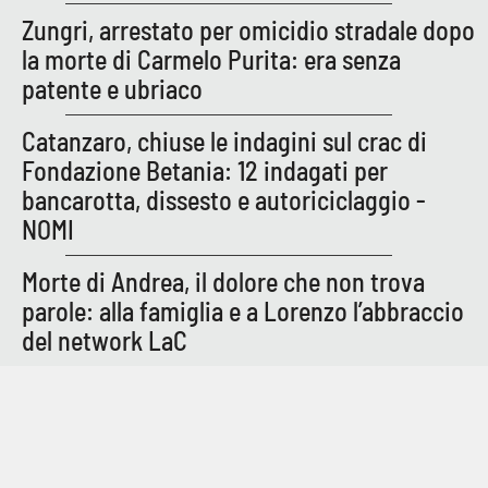
Parchi Marini Calabria
Zungri, arrestato per omicidio stradale dopo
la morte di Carmelo Purita: era senza
Leggendo Alvaro insieme
patente e ubriaco
Imprese Di Calabria
Catanzaro, chiuse le indagini sul crac di
Fondazione Betania: 12 indagati per
Le perfidie di Antonella Grippo
bancarotta, dissesto e autoriciclaggio -
NOMI
Venti di comunicazione
Morte di Andrea, il dolore che non trova
parole: alla famiglia e a Lorenzo l’abbraccio
STREAMING
del network LaC
LaC TV
LaC Network
LaC OnAir