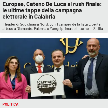
Europee, Cateno De Luca al rush finale:
le ultime tappe della campagna
Cultura
elettorale in Calabria
Economia e Lavoro
Il leader di Sud chiama Nord, con il camper della lista Libertà
atteso a Diamante, Falerna e Zungri prima del ritorno in Sicilia
Politica
Sanità
Società
Sport
RUBRICHE
Good Morning Vietnam
POLITICA