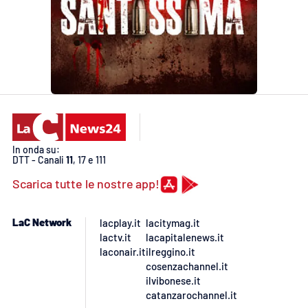
In onda su:
DTT - Canali
11
, 17 e 111
Scarica tutte le nostre app!
LaC Network
lacplay.it
lacitymag.it
lactv.it
lacapitalenews.it
laconair.it
ilreggino.it
cosenzachannel.it
ilvibonese.it
catanzarochannel.it