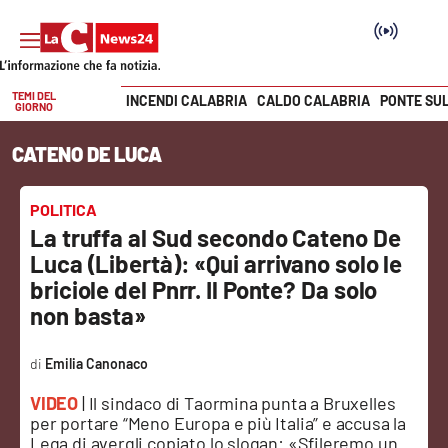
TEMI DEL
INCENDI CALABRIA
CALDO CALABRIA
PONTE SU
GIORNO
Vai
CATENO DE LUCA
SEZIONI
Cronaca
POLITICA
La truffa al Sud secondo Cateno De
Politica
Luca (Libertà): «Qui arrivano solo le
briciole del Pnrr. Il Ponte? Da solo
Attualità
non basta»
Economia e lavoro
Emilia Canonaco
VIDEO
| Il sindaco di Taormina punta a Bruxelles
Italia Mondo
per portare “Meno Europa e più Italia” e accusa la
Lega di avergli copiato lo slogan: «Sfileremo un