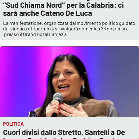
PROGETTI
SPECIALI
“Sud Chiama Nord” per la Calabria: ci
sarà anche Cateno De Luca
Buona Sanità Calabria
La manifestazione, organizzata dal movimento politico guidato
dal sindaco di Taormina, si svolgerà domenica 26 novembre
presso il Grand Hotel Lamezia
LA
CALABRIAVISIONE
Destinazioni
Eventi
Food
Storie
POLITICA
LAC
NETWORK
Cuori divisi dallo Stretto, Santelli a De