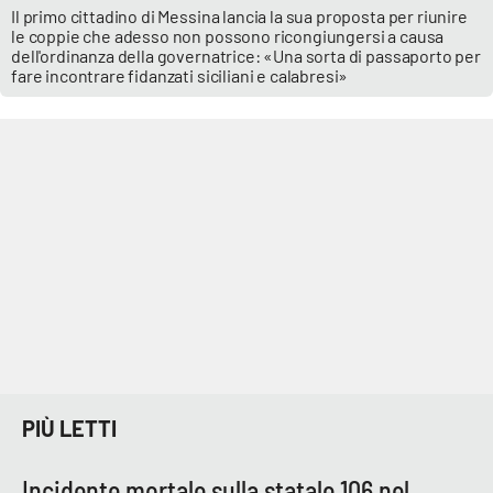
Il primo cittadino di Messina lancia la sua proposta per riunire
le coppie che adesso non possono ricongiungersi a causa
APP
dell'ordinanza della governatrice: «Una sorta di passaporto per
fare incontrare fidanzati siciliani e calabresi»
Android
Apple
PIÙ LETTI
Incidente mortale sulla statale 106 nel