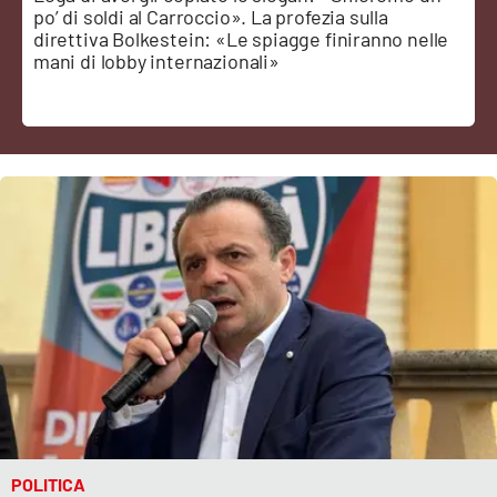
Sanità
po’ di soldi al Carroccio». La profezia sulla
direttiva Bolkestein: «Le spiagge finiranno nelle
mani di lobby internazionali»
Sport
Cultura
Podcast
Meteo
Editoriali
VIDEO
Ambiente
POLITICA
Cronaca