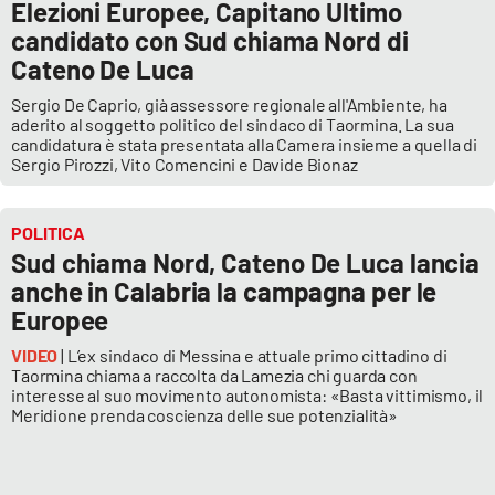
Elezioni Europee, Capitano Ultimo
Parchi Marini Calabria
candidato con Sud chiama Nord di
Cateno De Luca
Leggendo Alvaro insieme
Sergio De Caprio, già assessore regionale all'Ambiente, ha
aderito al soggetto politico del sindaco di Taormina. La sua
Imprese Di Calabria
candidatura è stata presentata alla Camera insieme a quella di
Sergio Pirozzi, Vito Comencini e Davide Bionaz
Le perfidie di Antonella Grippo
POLITICA
Venti di comunicazione
Sud chiama Nord, Cateno De Luca lancia
anche in Calabria la campagna per le
Europee
STREAMING
VIDEO
| L’ex sindaco di Messina e attuale primo cittadino di
Taormina chiama a raccolta da Lamezia chi guarda con
LaC TV
interesse al suo movimento autonomista: «Basta vittimismo, il
Meridione prenda coscienza delle sue potenzialità»
LaC Network
LaC OnAir