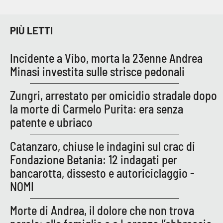
PROGETTI
SPECIALI
Buona Sanità Calabria
PIÙ LETTI
Incidente a Vibo, morta la 23enne Andrea
LA
CALABRIAVISIONE
Minasi investita sulle strisce pedonali
Destinazioni
Zungri, arrestato per omicidio stradale dopo
la morte di Carmelo Purita: era senza
Eventi
patente e ubriaco
Food
Catanzaro, chiuse le indagini sul crac di
Fondazione Betania: 12 indagati per
Storie
bancarotta, dissesto e autoriciclaggio -
NOMI
LAC
NETWORK
Morte di Andrea, il dolore che non trova