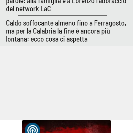
parole: alla famiglia e a Lorenzo l’abbraccio
Lacplay.it
del network LaC
Lactv.it
Caldo soffocante almeno fino a Ferragosto,
ma per la Calabria la fine è ancora più
Laconair.it
lontana: ecco cosa ci aspetta
Lacitymag.it
Lacapitalenews.it
Ilreggino.it
Cosenzachannel.it
Ilvibonese.it
Catanzarochannel.it