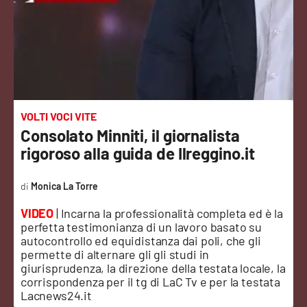
Sanità
Sport
Cultura
Podcast
VOLTI VOCI VITE
Consolato Minniti, il giornalista
Meteo
rigoroso alla guida de Ilreggino.it
Editoriali
Monica La Torre
VIDEO
| Incarna la professionalità completa ed è la
perfetta testimonianza di un lavoro basato su
VIDEO
autocontrollo ed equidistanza dai poli, che gli
permette di alternare gli gli studi in
Ambiente
giurisprudenza, la direzione della testata locale, la
corrispondenza per il tg di LaC Tv e per la testata
Lacnews24.it
Cronaca