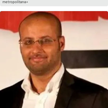
metropolitana»
Parchi Marini Calabria
Leggendo Alvaro insieme
Imprese Di Calabria
Le perfidie di Antonella Grippo
Venti di comunicazione
STREAMING
LaC TV
LaC Network
LaC OnAir