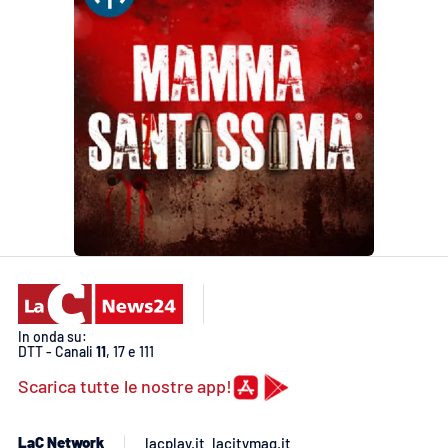
APP
Android
Apple
In onda su:
DTT - Canali
11
, 17 e 111
Scarica tutte le nostre app!
LaC Network
lacplay.it
lacitymag.it