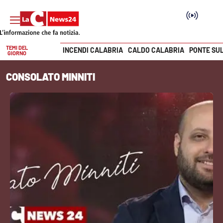
TEMI DEL
INCENDI CALABRIA
CALDO CALABRIA
PONTE SU
GIORNO
Vai
CONSOLATO MINNITI
SEZIONI
Cronaca
Politica
Attualità
Economia e lavoro
Italia Mondo