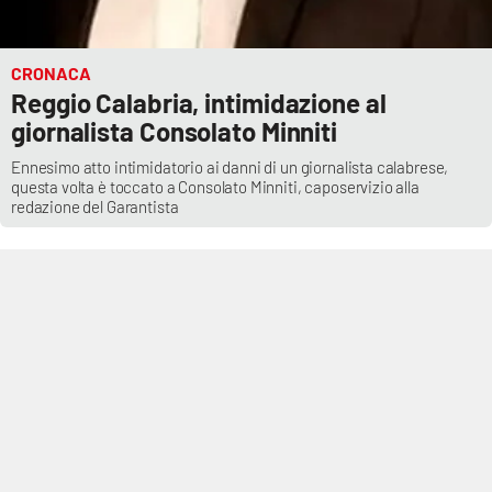
CRONACA
EDIZIONI
LOCALI
Reggio Calabria, intimidazione al
giornalista Consolato Minniti
Catanzaro
Ennesimo atto intimidatorio ai danni di un giornalista calabrese,
Crotone
questa volta è toccato a Consolato Minniti, caposervizio alla
redazione del Garantista
Vibo Valentia
Reggio Calabria
Cosenza
Lamezia Terme