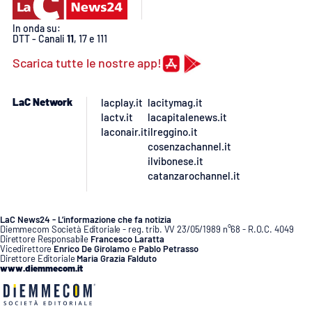
Lacplay.it
In onda su:
Lactv.it
DTT - Canali
11
, 17 e 111
Scarica tutte le nostre app!
Laconair.it
LaC Network
lacplay.it
lacitymag.it
Lacitymag.it
lactv.it
lacapitalenews.it
laconair.it
ilreggino.it
Lacapitalenews.it
cosenzachannel.it
ilvibonese.it
catanzarochannel.it
Ilreggino.it
Cosenzachannel.it
LaC News24 - L’informazione che fa notizia
Diemmecom Società Editoriale - reg. trib. VV 23/05/1989 n°68 - R.O.C. 4049
Direttore Responsabile
Francesco Laratta
Vicedirettore
Enrico De Girolamo
e
Pablo Petrasso
Ilvibonese.it
Direttore Editoriale
Maria Grazia Falduto
www.diemmecom.it
Catanzarochannel.it