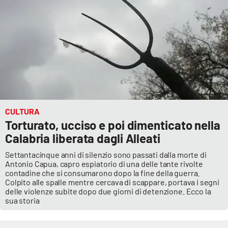
Cultura
Economia e Lavoro
Politica
Sanità
CULTURA
Torturato, ucciso e poi dimenticato nella
Società
Calabria liberata dagli Alleati
Sport
Settantacinque anni di silenzio sono passati dalla morte di
Antonio Capua, capro espiatorio di una delle tante rivolte
contadine che si consumarono dopo la fine della guerra.
Colpito alle spalle mentre cercava di scappare, portava i segni
RUBRICHE
delle violenze subite dopo due giorni di detenzione. Ecco la
sua storia
Good Morning Vietnam