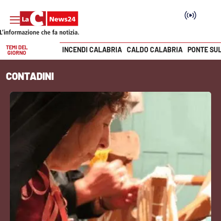
TEMI DEL
INCENDI CALABRIA
CALDO CALABRIA
PONTE SU
GIORNO
Vai
CONTADINI
SEZIONI
Cronaca
Politica
Attualità
Economia e lavoro
Italia Mondo