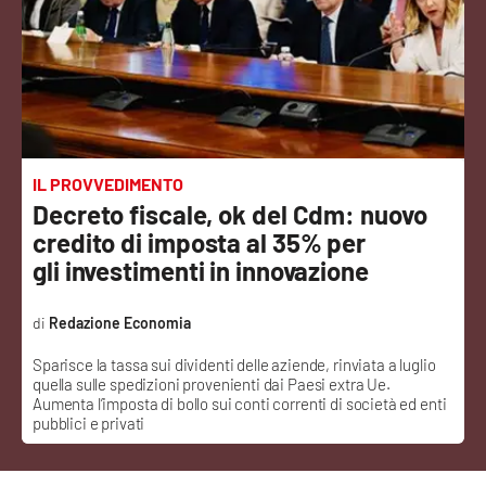
Sanità
Sport
Cultura
Podcast
IL PROVVEDIMENTO
Decreto fiscale, ok del Cdm: nuovo
Meteo
credito di imposta al 35% per
gli investimenti in innovazione
Editoriali
Redazione Economia
Sparisce la tassa sui dividenti delle aziende, rinviata a luglio
VIDEO
quella sulle spedizioni provenienti dai Paesi extra Ue.
Aumenta l’imposta di bollo sui conti correnti di società ed enti
Ambiente
pubblici e privati
Cronaca