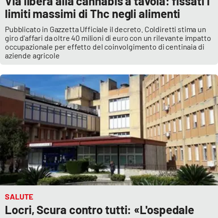
Via libera alla cannabis a tavola: fissati i
limiti massimi di Thc negli alimenti
APP
Pubblicato in Gazzetta Ufficiale il decreto. Coldiretti stima un
giro d'affari da oltre 40 milioni di euro con un rilevante impatto
Android
occupazionale per effetto del coinvolgimento di centinaia di
aziende agricole
Apple
SALUTE
Locri, Scura contro tutti: «L'ospedale