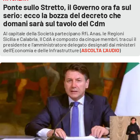
Ponte sullo Stretto, il Governo ora fa sul
serio: ecco la bozza del decreto che
domani sarà sul tavolo del Cdm
EDIZIONI
LOCALI
Al capitale della Società partecipano Rfi, Anas, le Regioni
Catanzaro
Sicilia e Calabria. Il CdA è composto da cinque membri, tra cui il
presidente e l'amministratore delegato designati dai ministeri
dell'Economia e delle Infrastrutture
(
ASCOLTA L'AUDIO
)
Crotone
Vibo Valentia
Reggio Calabria
Cosenza
Lamezia Terme