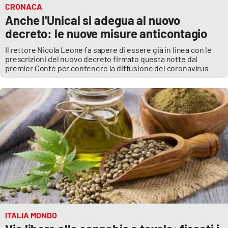
Lacplay.it
CRONACA
Anche l'Unical si adegua al nuovo
Lactv.it
decreto: le nuove misure anticontagio
Il rettore Nicola Leone fa sapere di essere già in linea con le
Laconair.it
prescrizioni del nuovo decreto firmato questa notte dal
premier Conte per contenere la diffusione del coronavirus
Lacitymag.it
Lacapitalenews.it
Ilreggino.it
Cosenzachannel.it
Ilvibonese.it
Catanzarochannel.it
ITALIA MONDO