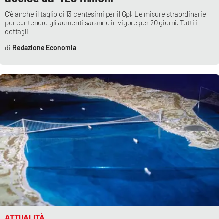
Parchi Marini Calabria
C’è anche il taglio di 13 centesimi per il Gpl. Le misure straordinarie
per contenere gli aumenti saranno in vigore per 20 giorni. Tutti i
dettagli
Leggendo Alvaro insieme
Redazione Economia
Imprese Di Calabria
Le perfidie di Antonella Grippo
Venti di comunicazione
STREAMING
LaC TV
LaC Network
ATTUALITÀ
LaC OnAir