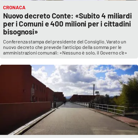
PROGETTI
SPECIALI
CRONACA
Nuovo decreto Conte: «Subito 4 miliardi
Buona Sanità Calabria
per i Comuni e 400 milioni per i cittadini
bisognosi»
LA
CALABRIAVISIONE
Conferenza stampa del presidente del Consiglio. Varato un
nuovo decreto che prevede l'anticipo della somma per le
amministrazioni comunali: «Nessuno è solo, il Governo c'è»
Destinazioni
Eventi
Food
Storie
LAC
NETWORK