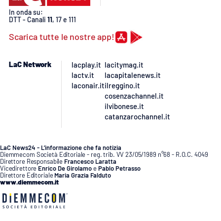
In onda su:
DTT - Canali
11
, 17 e 111
Scarica tutte le nostre app!
LaC Network
lacplay.it
lacitymag.it
lactv.it
lacapitalenews.it
laconair.it
ilreggino.it
cosenzachannel.it
ilvibonese.it
catanzarochannel.it
LaC News24 - L’informazione che fa notizia
Diemmecom Società Editoriale - reg. trib. VV 23/05/1989 n°68 - R.O.C. 4049
Direttore Responsabile
Francesco Laratta
Vicedirettore
Enrico De Girolamo
e
Pablo Petrasso
Direttore Editoriale
Maria Grazia Falduto
www.diemmecom.it