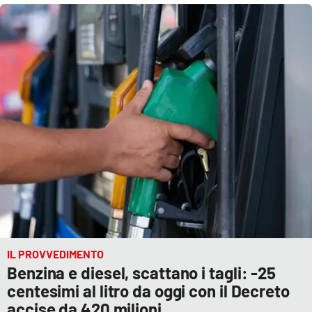
Cultura
Economia e Lavoro
Politica
Sanità
Società
Sport
IL PROVVEDIMENTO
RUBRICHE
Benzina e diesel, scattano i tagli: -25
centesimi al litro da oggi con il Decreto
Good Morning Vietnam
accise da 420 milioni