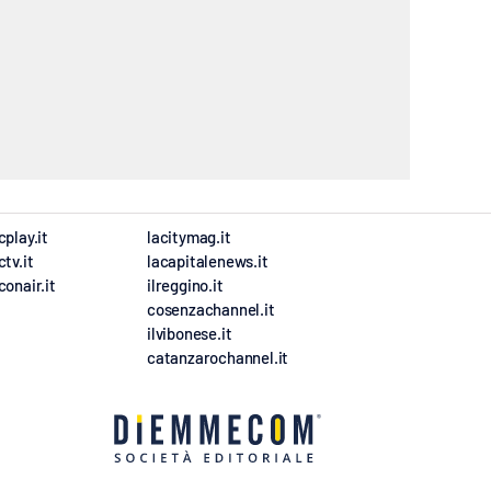
cplay.it
lacitymag.it
ctv.it
lacapitalenews.it
conair.it
ilreggino.it
cosenzachannel.it
ilvibonese.it
catanzarochannel.it