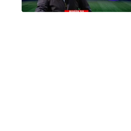
Reggio Calabria
Cosenza
Lamezia Terme
Progetti
speciali
Buona Sanità Calabria
La
Calabriavisione
Destinazioni
Eventi