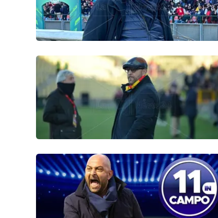
Venti di comunicazione
Streaming
LaC TV
LaC Network
LaC OnAir
Edizioni
locali
Catanzaro
Crotone
Vibo Valentia