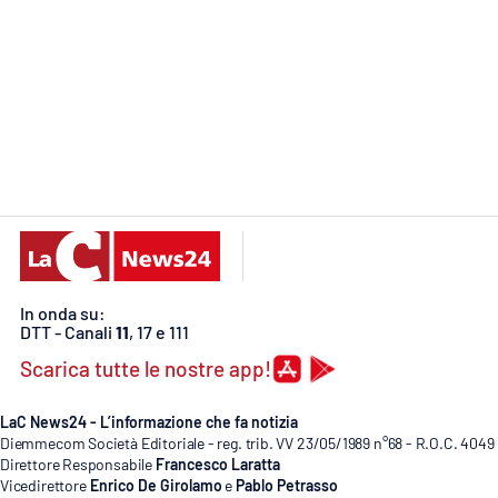
Food
Storie
LaC
Network
Lacplay.it
Lactv.it
Laconair.it
In onda su:
DTT - Canali
11
, 17 e 111
Lacitymag.it
Scarica tutte le nostre app!
Lacapitalenews.it
LaC News24 - L’informazione che fa notizia
Diemmecom Società Editoriale - reg. trib. VV 23/05/1989 n°68 - R.O.C. 4049
Direttore Responsabile
Francesco Laratta
Ilreggino.it
Vicedirettore
Enrico De Girolamo
e
Pablo Petrasso