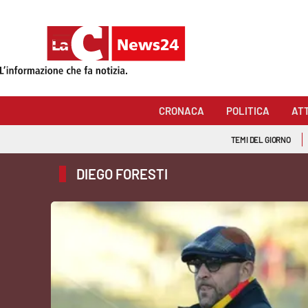
Sezioni
Cronaca
CRONACA
POLITICA
AT
Politica
TEMI DEL GIORNO
Attualità
DIEGO FORESTI
Economia e lavoro
Italia Mondo
Sanità
Sport