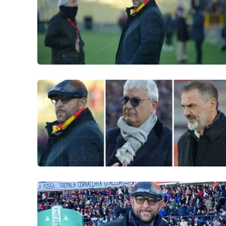
Politica
Sanità
Società
Sport
Rubriche
Good Morning Vietnam
Parchi Marini Calabria
Leggendo Alvaro insieme
Imprese Di Calabria
Le perfidie di Antonella Grippo