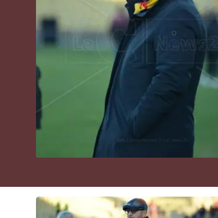
Cultura
Podcast
Meteo
Editoriali
Video
Ambiente
Cronaca
Cultura
Economia e Lavoro