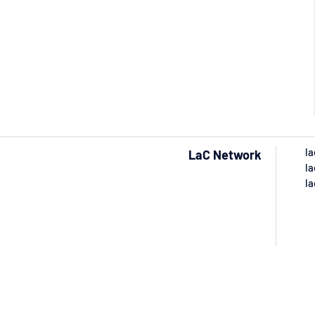
la
LaC Network
la
la