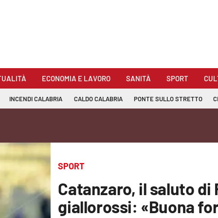
TUALITÀ
ECONOMIA E LAVORO
SANITÀ
SPORT
CUL
INCENDI CALABRIA
CALDO CALABRIA
PONTE SULLO STRETTO
C
SPORT
Catanzaro, il saluto di 
giallorossi: «Buona fo