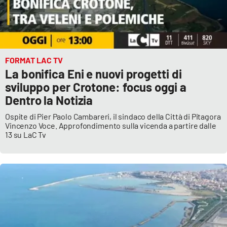
Lacplay.it
Lactv.it
Laconair.it
FORMAT LAC TV
La bonifica Eni e nuovi progetti di
Lacitymag.it
sviluppo per Crotone: focus oggi a
Dentro la Notizia
Lacapitalenews.it
Ospite di Pier Paolo Cambareri, il sindaco della Città di Pitagora
Vincenzo Voce. Approfondimento sulla vicenda a partire dalle
Ilreggino.it
13 su LaC Tv
Cosenzachannel.it
Ilvibonese.it
Catanzarochannel.it