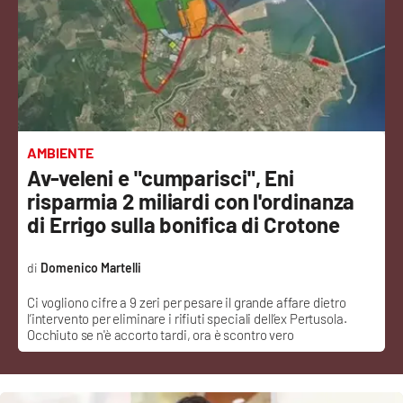
Sanità
Sport
Cultura
Podcast
AMBIENTE
Av-veleni e "cumparisci", Eni
Meteo
risparmia 2 miliardi con l'ordinanza
di Errigo sulla bonifica di Crotone
Editoriali
Domenico Martelli
Ci vogliono cifre a 9 zeri per pesare il grande affare dietro
VIDEO
l’intervento per eliminare i rifiuti speciali dell’ex Pertusola.
Occhiuto se n'è accorto tardi, ora è scontro vero
Ambiente
Cronaca