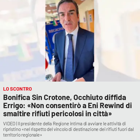
Cultura
Economia e Lavoro
Politica
Sanità
Società
LO SCONTRO
Sport
Bonifica Sin Crotone, Occhiuto diffida
Errigo: «Non consentirò a Eni Rewind di
smaltire rifiuti pericolosi in città»
RUBRICHE
VIDEO | Il presidente della Regione intima di avviare le attività di
ripristino «nel rispetto del vincolo di destinazione dei rifiuti fuori dal
Good Morning Vietnam
territorio regionale»