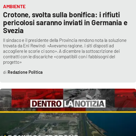
PROGETTI
SPECIALI
AMBIENTE
Crotone, svolta sulla bonifica: i rifiuti
Buona Sanità Calabria
pericolosi saranno inviati in Germania e
Svezia
LA
CALABRIAVISIONE
Il sindaco e il presidente della Provincia rendono nota la soluzione
trovata da Eni Rewind: «Avevamo ragione, i siti disposti ad
accogliere le scorie ci sono». A dicembre la sottoscrizione dei
Destinazioni
contratti con le discariche «compatibili con i fabbisogni del
progetto»
Eventi
Redazione Politica
Food
Storie
LAC
NETWORK