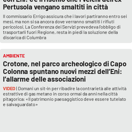
Pertusola vengano smaltiti in città
Il commissario Errigo assicura che i lavori partiranno entro sei
mesi, ma non si sa ancora dove verranno smaltiti i rifiuti
pericolosi. La Conferenza dei Servizi prevedeva l'obbligo di
trasportarli fuori Regione, resta in piedi la soluzione della
discarica di Columbra
AMBIENTE
Crotone, nel parco archeologico di Capo
Colonna spuntano nuovi mezzi dell’Eni:
l’allarme delle associazioni
VIDEO
| Domani un sit-in per ribadire la contrarietà alle attività
estrattive di gas metano in corso ormai da anni nella città
pitagorica: «Il patrimonio paesaggistico deve essere tutelato
e salvaguardato»