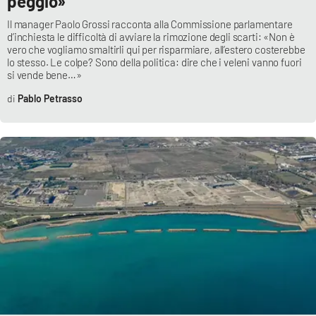
peggio»
Il manager Paolo Grossi racconta alla Commissione parlamentare
d’inchiesta le difficoltà di avviare la rimozione degli scarti: «Non è
vero che vogliamo smaltirli qui per risparmiare, all’estero costerebbe
EDIZIONI
LOCALI
lo stesso. Le colpe? Sono della politica: dire che i veleni vanno fuori
si vende bene…»
Catanzaro
Pablo Petrasso
Crotone
Vibo Valentia
Reggio Calabria
Cosenza
Lamezia Terme