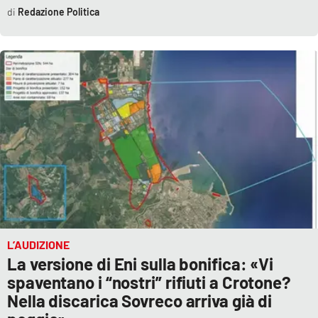
Redazione Politica
Parchi Marini Calabria
Leggendo Alvaro insieme
Imprese Di Calabria
Le perfidie di Antonella Grippo
Venti di comunicazione
STREAMING
LaC TV
L’AUDIZIONE
La versione di Eni sulla bonifica: «Vi
LaC Network
spaventano i “nostri” rifiuti a Crotone?
Nella discarica Sovreco arriva già di
LaC OnAir