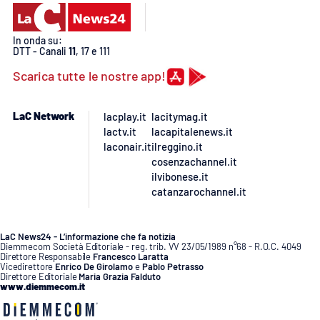
In onda su:
DTT - Canali
11
, 17 e 111
Scarica tutte le nostre app!
LaC Network
lacplay.it
lacitymag.it
lactv.it
lacapitalenews.it
laconair.it
ilreggino.it
cosenzachannel.it
ilvibonese.it
catanzarochannel.it
LaC News24 - L’informazione che fa notizia
Diemmecom Società Editoriale - reg. trib. VV 23/05/1989 n°68 - R.O.C. 4049
Direttore Responsabile
Francesco Laratta
Vicedirettore
Enrico De Girolamo
e
Pablo Petrasso
Direttore Editoriale
Maria Grazia Falduto
www.diemmecom.it