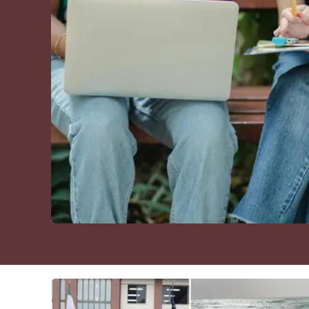
Cultura
Podcast
Meteo
Editoriali
Video
Ambiente
Cronaca
Cultura
Economia e Lavoro