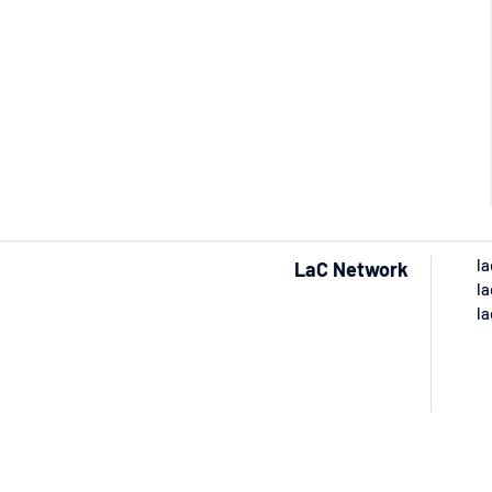
la
LaC Network
la
la