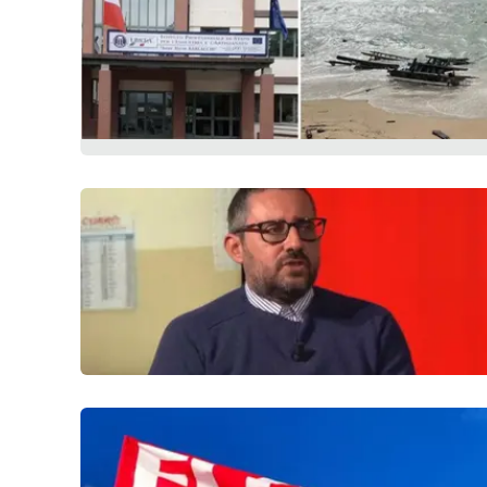
Politica
Sanità
Società
Sport
Rubriche
Good Morning Vietnam
Parchi Marini Calabria
Leggendo Alvaro insieme
Imprese Di Calabria
Le perfidie di Antonella Grippo