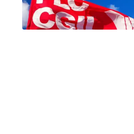
Venti di comunicazione
Streaming
LaC TV
LaC Network
LaC OnAir
Edizioni
locali
Catanzaro
Crotone
Vibo Valentia