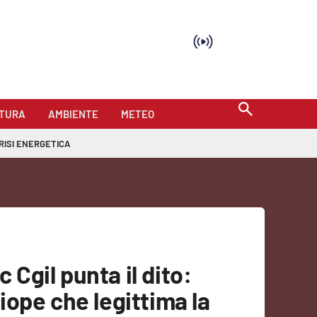
TURA
AMBIENTE
METEO
RISI ENERGETICA
c Cgil punta il dito:
ope che legittima la