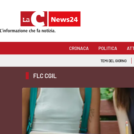
Sezioni
Cronaca
CRONACA
POLITICA
AT
Politica
TEMI DEL GIORNO
Attualità
FLC CGIL
Economia e lavoro
Italia Mondo
Sanità
Sport