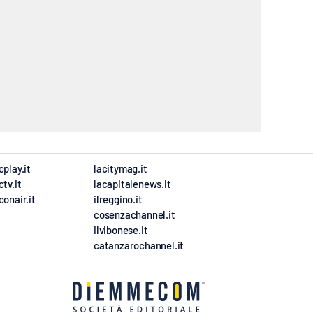
cplay.it
lacitymag.it
ctv.it
lacapitalenews.it
conair.it
ilreggino.it
cosenzachannel.it
ilvibonese.it
catanzarochannel.it