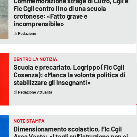
Commemorazione strage di Cutro, Cgil e
Flc Cgil contro il no di una scuola
crotonese: «Fatto grave e
incomprensibile»
Redazione
DENTRO LA NOTIZIA
Scuola e precariato, Logrippo (Flc Cgil
Cosenza): «Manca la volontà politica di
stabilizzare gli insegnanti»
Redazione Attualità
NOTE STAMPA
Dimensionamento scolastico, Flc Cgil
Area Vasta: «I tagli sull’istruzione non ci