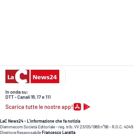
Food
Storie
LaC
Network
Lacplay.it
Lactv.it
Laconair.it
In onda su:
Lacitymag.it
DTT - Canali
11
, 17 e 111
Scarica tutte le nostre app!
Lacapitalenews.it
LaC News24 - L’informazione che fa notizia
Ilreggino.it
Diemmecom Società Editoriale - reg. trib. VV 23/05/1989 n°68 - R.O.C. 4049
Direttore Responsabile
Francesco Laratta