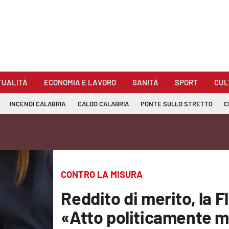
TUALITÀ
ECONOMIA E LAVORO
SANITÀ
SPORT
CUL
INCENDI CALABRIA
CALDO CALABRIA
PONTE SULLO STRETTO
C
CONTRO LA MISURA
Reddito di merito, la Fl
«Atto politicamente mi