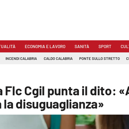
TUALITÀ
ECONOMIA E LAVORO
SANITÀ
SPORT
CUL
INCENDI CALABRIA
CALDO CALABRIA
PONTE SULLO STRETTO
C
a Flc Cgil punta il dito:
 la disuguaglianza»