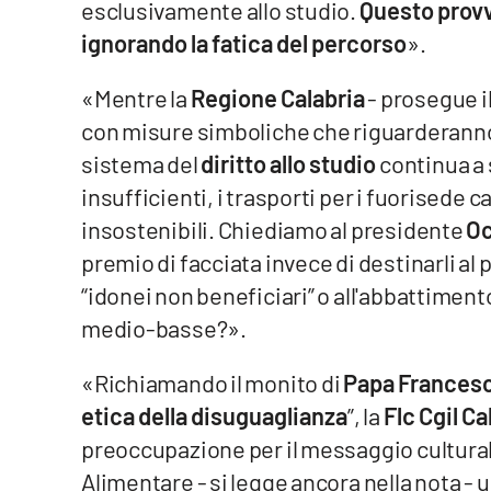
esclusivamente allo studio.
Questo provv
ignorando la fatica del percorso
».
Reggio Calabria
«Mentre la
Regione Calabria
- prosegue i
Cosenza
con misure simboliche che riguarderanno
Lamezia Terme
sistema del
diritto allo studio
continua a 
insufficienti, i trasporti per i fuorisede ca
Progetti
insostenibili. Chiediamo al presidente
Oc
speciali
premio di facciata invece di destinarli al
Buona Sanità Calabria
“idonei non beneficiari” o all'abbattimento
medio-basse?».
La
Calabriavisione
«Richiamando il monito di
Papa Frances
Destinazioni
etica della disuguaglianza
”, la
Flc Cgil Ca
preoccupazione per il messaggio cultura
Eventi
Alimentare - si legge ancora nella nota - u