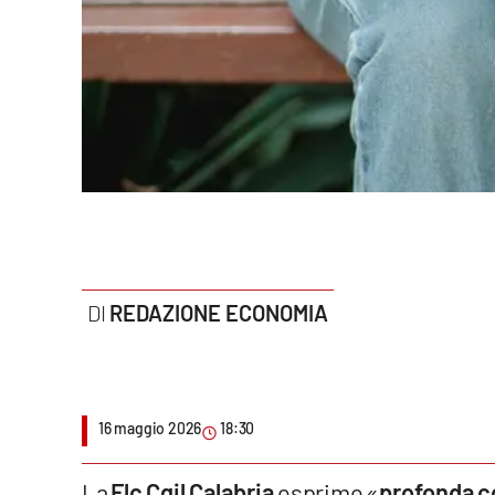
Politica
Sanità
Società
Sport
Rubriche
Good Morning Vietnam
REDAZIONE ECONOMIA
Parchi Marini Calabria
Leggendo Alvaro insieme
16 maggio 2026
18:30
Imprese Di Calabria
Le perfidie di Antonella Grippo
La
Flc Cgil Calabria
esprime «
profonda c