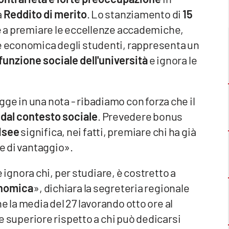
a
Reddito di merito
. Lo stanziamento di
15
 a premiare le eccellenze accademiche,
ne economica degli studenti, rappresenta un
funzione sociale dell'università
e ignora le
ge in una nota - ribadiamo con forza che il
 dal contesto sociale
. Prevedere bonus
Isee
significa, nei fatti, premiare chi ha già
ne di vantaggio».
gnora chi, per studiare, è costretto a
onomica
», dichiara la segreteria regionale
 la media del 27 lavorando otto ore al
uperiore rispetto a chi può dedicarsi