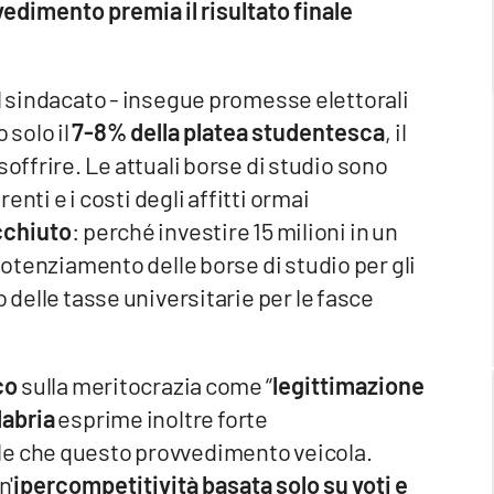
edimento premia il risultato finale
l sindacato - insegue promesse elettorali
 solo il
7-8% della platea studentesca
, il
soffrire. Le attuali borse di studio sono
renti e i costi degli affitti ormai
chiuto
: perché investire 15 milioni in un
 potenziamento delle borse di studio per gli
 delle tasse universitarie per le fasce
co
sulla meritocrazia come “
legittimazione
labria
esprime inoltre forte
le che questo provvedimento veicola.
n'
ipercompetitività basata solo su voti e