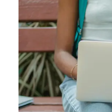
Cultura
Podcast
Meteo
Editoriali
Video
Ambiente
Cronaca
Cultura
Economia e Lavoro