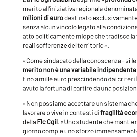
merito all'iniziativa regionale denominat
Venti di comunicazione
milioni di euro
destinato esclusivamente
senza alcun vincolo legato alla condizio
Streaming
atto politicamente miope che tradisce la
LaC TV
reali sofferenze del territorio».
LaC Network
«Come sindacato della conoscenza - si leg
merito non è una variabile indipendente
LaC OnAir
fino a mille euro prescindendo dai criteri
avuto la fortuna di partire da una posizio
Edizioni
locali
«Non possiamo accettare un sistema che i
Catanzaro
lavorare o vive in contesti di
fragilità ec
della
Flc Cgil
. «Uno studente che mantiene
Crotone
giorno compie uno sforzo immensamente s
Vibo Valentia