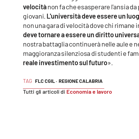
Food
velocità
non fa che esasperare l'ansia da p
giovani.
L'università deve essere un luo
Storie
non una gara di velocità dove chi rimane i
deve tornare a essere un diritto univers
LaC
nostra battaglia continuerà nelle aule e n
Network
maggioranza silenziosa di studenti e fa
Lacplay.it
reale investimento sul futuro
».
Lactv.it
TAG
FLC CGIL ·
REGIONE CALABRIA
Laconair.it
Tutti gli articoli di
Economia e lavoro
Lacitymag.it
Lacapitalenews.it
Ilreggino.it