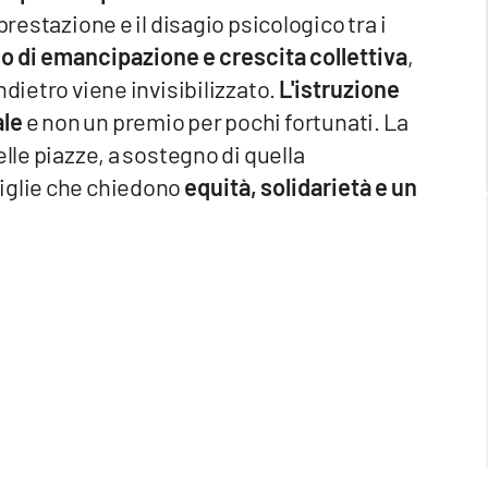
restazione e il disagio psicologico tra i
go di emancipazione e crescita collettiva
,
ndietro viene invisibilizzato.
L'istruzione
ale
e non un premio per pochi fortunati. La
elle piazze, a sostegno di quella
miglie che chiedono
equità, solidarietà e un