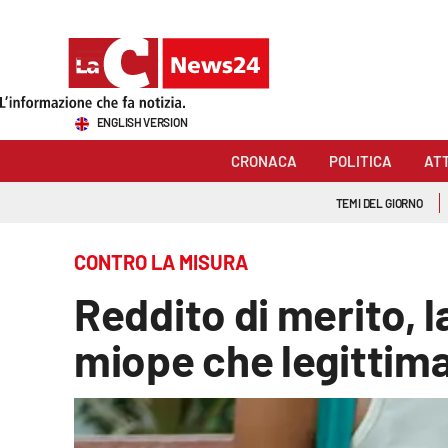
Sezioni
ENGLISH VERSION
Cronaca
CRONACA
POLITICA
AT
Politica
TEMI DEL GIORNO
Attualità
CONTRO LA MISURA
Economia e lavoro
Reddito di merito, l
Italia Mondo
miope che legittima
Sanità
Sport