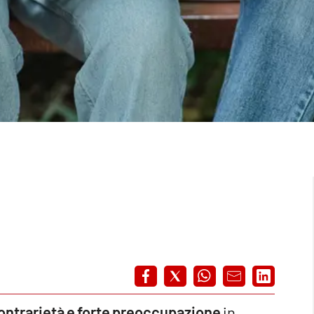
ontrarietà e forte preoccupazione
in