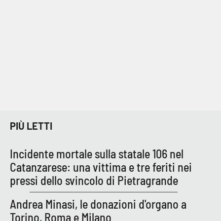
Parchi Marini Calabria
Leggendo Alvaro insieme
Imprese Di Calabria
Le perfidie di Antonella Grippo
Venti di comunicazione
PIÙ LETTI
STREAMING
Incidente mortale sulla statale 106 nel
Catanzarese: una vittima e tre feriti nei
LaC TV
pressi dello svincolo di Pietragrande
LaC Network
Andrea Minasi, le donazioni d'organo a
Torino, Roma e Milano
LaC OnAir