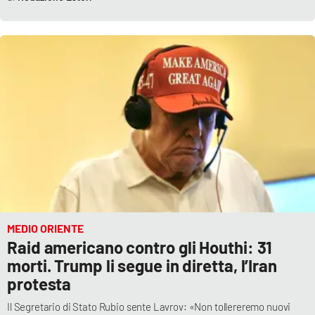
Parchi Marini Calabria
Leggendo Alvaro insieme
Imprese Di Calabria
Le perfidie di Antonella Grippo
Venti di comunicazione
STREAMING
MEDIO ORIENTE
LaC TV
Raid americano contro gli Houthi: 31
morti. Trump li segue in diretta, l’Iran
LaC Network
protesta
Il Segretario di Stato Rubio sente Lavrov: «Non tollereremo nuovi
LaC OnAir