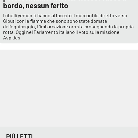
PROGETTI
SPECIALI
bordo, nessun ferito
I ribelli yemeniti hanno attaccato il mercantile diretto verso
Buona Sanità Calabria
Gibuti con le fiamme che sono sono state domate
dall'equipaggio. L'imbarcazione ora sta proseguendo la propria
rotta. Oggi nel Parlamento italiano il voto sulla missione
Aspides
LA
CALABRIAVISIONE
Destinazioni
Eventi
Food
Storie
LAC
NETWORK
PIÙ LETTI