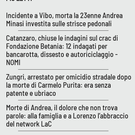
Lacplay.it
Incidente a Vibo, morta la 23enne Andrea
Lactv.it
Minasi investita sulle strisce pedonali
Laconair.it
Catanzaro, chiuse le indagini sul crac di
Fondazione Betania: 12 indagati per
Lacitymag.it
bancarotta, dissesto e autoriciclaggio -
NOMI
Lacapitalenews.it
Zungri, arrestato per omicidio stradale dopo
Ilreggino.it
la morte di Carmelo Purita: era senza
patente e ubriaco
Cosenzachannel.it
Morte di Andrea, il dolore che non trova
Ilvibonese.it
parole: alla famiglia e a Lorenzo l’abbraccio
del network LaC
Catanzarochannel.it