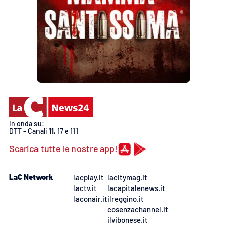
In onda su:
DTT - Canali
11
, 17 e 111
Scarica tutte le nostre app!
LaC Network
lacplay.it
lacitymag.it
lactv.it
lacapitalenews.it
laconair.it
ilreggino.it
cosenzachannel.it
ilvibonese.it