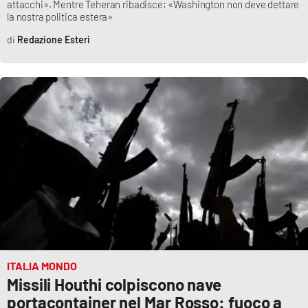
attacchi». Mentre Teheran ribadisce: «Washington non deve dettare
la nostra politica estera»
Redazione Esteri
EDIZIONI
LOCALI
Catanzaro
Crotone
Vibo Valentia
Reggio Calabria
Cosenza
Lamezia Terme
ITALIA MONDO
Missili Houthi colpiscono nave
portacontainer nel Mar Rosso: fuoco a