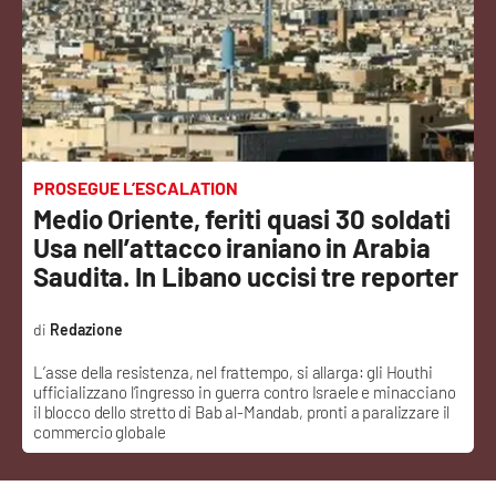
Sanità
Sport
Cultura
Podcast
PROSEGUE L’ESCALATION
Medio Oriente, feriti quasi 30 soldati
Meteo
Usa nell’attacco iraniano in Arabia
Saudita. In Libano uccisi tre reporter
Editoriali
Redazione
L’asse della resistenza, nel frattempo, si allarga: gli Houthi
VIDEO
ufficializzano l’ingresso in guerra contro Israele e minacciano
il blocco dello stretto di Bab al-Mandab, pronti a paralizzare il
Ambiente
commercio globale
Cronaca