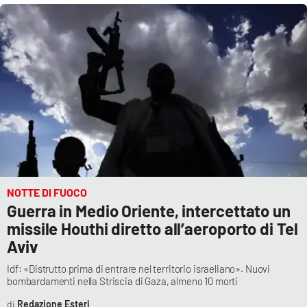
Cultura
Economia e Lavoro
Politica
Sanità
Società
NOTTE DI FUOCO
Sport
Guerra in Medio Oriente, intercettato un
missile Houthi diretto all’aeroporto di Tel
Aviv
RUBRICHE
Idf: «Distrutto prima di entrare nel territorio israeliano». Nuovi
bombardamenti nella Striscia di Gaza, almeno 10 morti
Good Morning Vietnam
Redazione Esteri