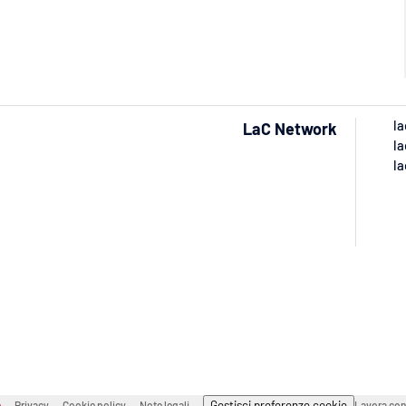
la
LaC Network
la
la
Gestisci preferenze cookie
e
Privacy
Cookie policy
Note legali
Lavora con