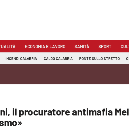
TUALITÀ
ECONOMIA E LAVORO
SANITÀ
SPORT
CUL
INCENDI CALABRIA
CALDO CALABRIA
PONTE SULLO STRETTO
C
, il procuratore antimafia Meli
rismo»