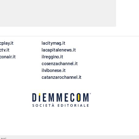
cplay.it
lacitymag.it
ctv.it
lacapitalenews.it
conair.it
ilreggino.it
cosenzachannel.it
ilvibonese.it
catanzarochannel.it
 noi