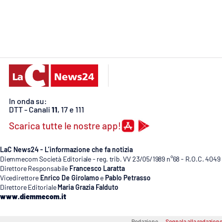
Food
Storie
LaC
Network
Lacplay.it
In onda su:
DTT - Canali
11
, 17 e 111
Lactv.it
Scarica tutte le nostre app!
Laconair.it
LaC News24 - L’informazione che fa notizia
Diemmecom Società Editoriale - reg. trib. VV 23/05/1989 n°68 - R.O.C. 4049
Lacitymag.it
Direttore Responsabile
Francesco Laratta
Vicedirettore
Enrico De Girolamo
e
Pablo Petrasso
Lacapitalenews.it
Direttore Editoriale
Maria Grazia Falduto
www.diemmecom.it
Ilreggino.it
Redazione
Segnala alla redazion