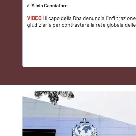
Silvio Cacciatore
Cultura
VIDEO
| Il capo della Dna denuncia l’infiltrazion
Podcast
giudiziaria per contrastare la rete globale dell
Meteo
Editoriali
Video
Ambiente
Cronaca
Cultura
Economia e Lavoro