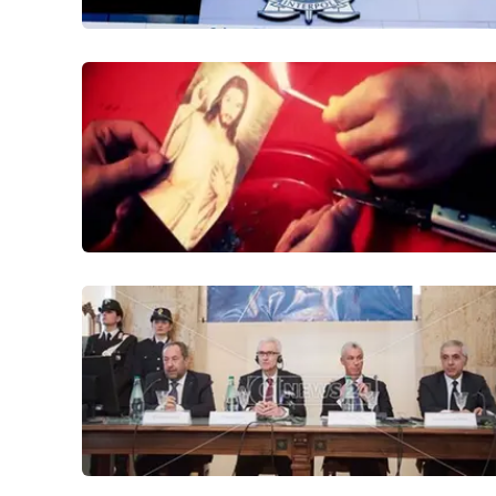
Politica
Sanità
Società
Sport
Rubriche
Good Morning Vietnam
Parchi Marini Calabria
Leggendo Alvaro insieme
Imprese Di Calabria
Le perfidie di Antonella Grippo