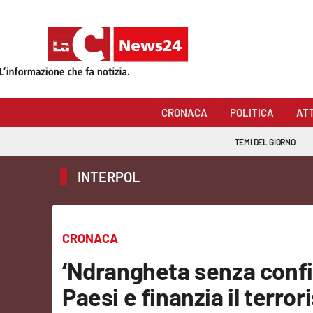
Sezioni
Cronaca
CRONACA
POLITICA
AT
Politica
TEMI DEL GIORNO
Attualità
INTERPOL
Economia e lavoro
Italia Mondo
CRONACA
Sanità
‘Ndrangheta senza confini
Paesi e finanzia il terro
Sport