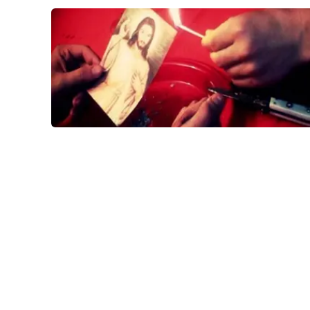
Venti di comunicazione
Streaming
LaC TV
LaC Network
LaC OnAir
Edizioni
locali
Catanzaro
Crotone
Vibo Valentia