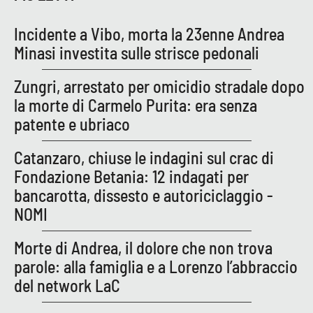
Cultura
Incidente a Vibo, morta la 23enne Andrea
Minasi investita sulle strisce pedonali
Economia e Lavoro
Zungri, arrestato per omicidio stradale dopo
Politica
la morte di Carmelo Purita: era senza
patente e ubriaco
Sanità
Catanzaro, chiuse le indagini sul crac di
Società
Fondazione Betania: 12 indagati per
bancarotta, dissesto e autoriciclaggio -
Sport
NOMI
Morte di Andrea, il dolore che non trova
RUBRICHE
parole: alla famiglia e a Lorenzo l’abbraccio
del network LaC
Good Morning Vietnam