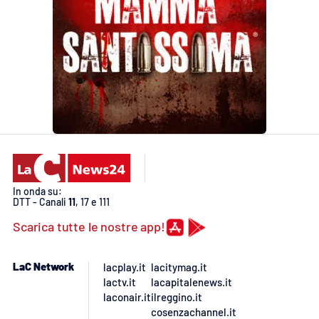
EDIZIONI
LOCALI
Catanzaro
Crotone
Vibo Valentia
In onda su:
Reggio Calabria
DTT - Canali
11
, 17 e 111
Scarica tutte le nostre app!
Cosenza
Lamezia Terme
LaC Network
lacplay.it
lacitymag.it
lactv.it
lacapitalenews.it
laconair.it
ilreggino.it
cosenzachannel.it