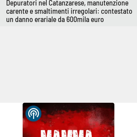
Depuratori nel Catanzarese, manutenzione
Parchi Marini Calabria
carente e smaltimenti irregolari: contestato
un danno erariale da 600mila euro
Leggendo Alvaro insieme
Imprese Di Calabria
Le perfidie di Antonella Grippo
Venti di comunicazione
STREAMING
LaC TV
LaC Network
LaC OnAir