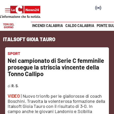
TEMI DEL
INCENDI CALABRIA
CALDO CALABRIA
PONTE SU
GIORNO
Vai
ITALSOFT GIOIA TAURO
SEZIONI
Cronaca
SPORT
Nel campionato di Serie C femminile
Politica
prosegue la striscia vincente della
Tonno Callipo
Attualità
R. S.
Economia e lavoro
VIDEO
| Nuovo trionfo per le giallorosse di coach
Boschini. Travolta la volenterosa formazione della
Italia Mondo
Italsoft Gioia Tauro con il risultato di 3-0. In
campo anche le giovani Landonio e Scibilia