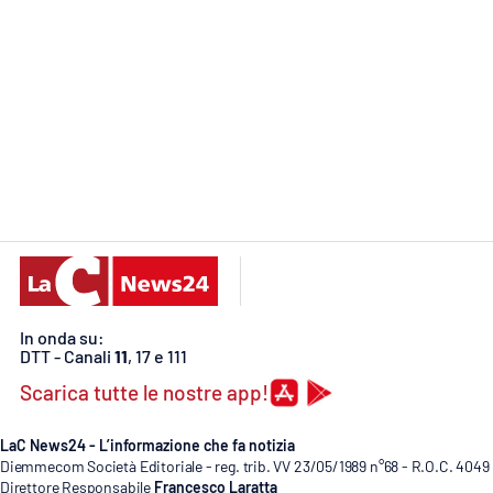
Food
Storie
LaC
Network
Lacplay.it
Lactv.it
Laconair.it
In onda su:
Lacitymag.it
DTT - Canali
11
, 17 e 111
Scarica tutte le nostre app!
Lacapitalenews.it
LaC News24 - L’informazione che fa notizia
Ilreggino.it
Diemmecom Società Editoriale - reg. trib. VV 23/05/1989 n°68 - R.O.C. 4049
Direttore Responsabile
Francesco Laratta