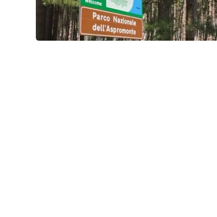
Venti di comunicazione
Streaming
LaC TV
LaC Network
LaC OnAir
Edizioni
locali
Catanzaro
Crotone
Vibo Valentia