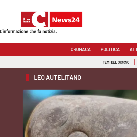
Sezioni
Cronaca
CRONACA
POLITICA
AT
Politica
TEMI DEL GIORNO
Attualità
LEO AUTELITANO
Economia e lavoro
Italia Mondo
Sanità
Sport