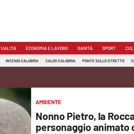
TUALITÀ
ECONOMIA E LAVORO
SANITÀ
SPORT
CUL
INCENDI CALABRIA
CALDO CALABRIA
PONTE SULLO STRETTO
C
AMBIENTE
Nonno Pietro, la Rocca
personaggio animato 