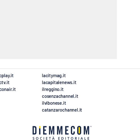
cplay.it
lacitymag.it
ctv.it
lacapitalenews.it
conair.it
ilreggino.it
cosenzachannel.it
ilvibonese.it
catanzarochannel.it