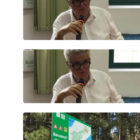
Politica
Sanità
Società
Sport
Rubriche
Good Morning Vietnam
Parchi Marini Calabria
Leggendo Alvaro insieme
Imprese Di Calabria
Le perfidie di Antonella Grippo