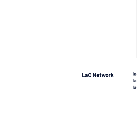
la
LaC Network
la
la