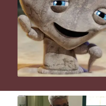
Cultura
Podcast
Meteo
Editoriali
Video
Ambiente
Cronaca
Cultura
Economia e Lavoro