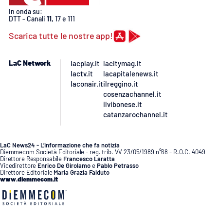
PROGETTI
SPECIALI
In onda su:
DTT - Canali
11
, 17 e 111
Buona Sanità Calabria
Scarica tutte le nostre app!
LA
LaC Network
lacplay.it
lacitymag.it
CALABRIAVISIONE
lactv.it
lacapitalenews.it
laconair.it
ilreggino.it
Destinazioni
cosenzachannel.it
ilvibonese.it
Eventi
catanzarochannel.it
Food
LaC News24 - L’informazione che fa notizia
Diemmecom Società Editoriale - reg. trib. VV 23/05/1989 n°68 - R.O.C. 4049
Storie
Direttore Responsabile
Francesco Laratta
Vicedirettore
Enrico De Girolamo
e
Pablo Petrasso
Direttore Editoriale
Maria Grazia Falduto
www.diemmecom.it
LAC
NETWORK