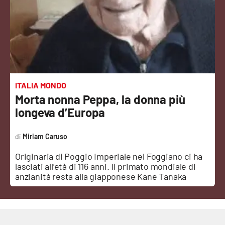
Sanità
Sport
Cultura
Podcast
ITALIA MONDO
Morta nonna Peppa, la donna più
Meteo
longeva d’Europa
Editoriali
Miriam Caruso
Originaria di Poggio Imperiale nel Foggiano ci ha
lasciati all’età di 116 anni. Il primato mondiale di
VIDEO
anzianità resta alla giapponese Kane Tanaka
Ambiente
Cronaca