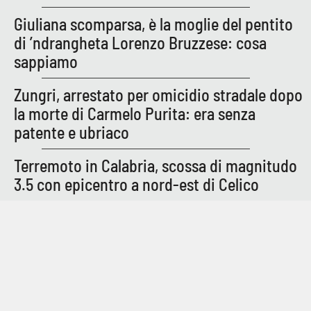
Parchi Marini Calabria
Giuliana scomparsa, è la moglie del pentito
di ’ndrangheta Lorenzo Bruzzese: cosa
Leggendo Alvaro insieme
sappiamo
Imprese Di Calabria
Zungri, arrestato per omicidio stradale dopo
la morte di Carmelo Purita: era senza
Le perfidie di Antonella Grippo
patente e ubriaco
Venti di comunicazione
Terremoto in Calabria, scossa di magnitudo
3.5 con epicentro a nord-est di Celico
STREAMING
LaC TV
LaC Network
LaC OnAir