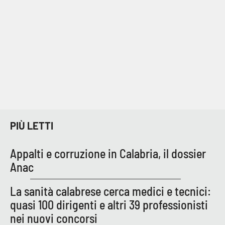
Cultura
Economia e Lavoro
Politica
Sanità
Società
PIÙ LETTI
Sport
Appalti e corruzione in Calabria, il dossier
Anac
RUBRICHE
La sanità calabrese cerca medici e tecnici:
quasi 100 dirigenti e altri 39 professionisti
Good Morning Vietnam
nei nuovi concorsi