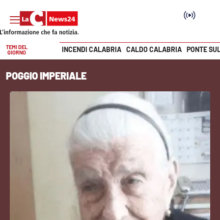
TEMI DEL
INCENDI CALABRIA
CALDO CALABRIA
PONTE SU
GIORNO
Vai
POGGIO IMPERIALE
SEZIONI
Cronaca
Politica
Attualità
Economia e lavoro
Italia Mondo