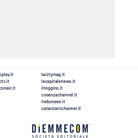
cplay.it
lacitymag.it
ctv.it
lacapitalenews.it
conair.it
ilreggino.it
cosenzachannel.it
ilvibonese.it
catanzarochannel.it