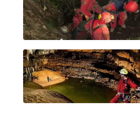
Politica
Sanità
Società
Sport
Rubriche
Good Morning Vietnam
Parchi Marini Calabria
Leggendo Alvaro insieme
Imprese Di Calabria
Le perfidie di Antonella Grippo