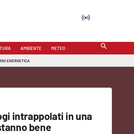
TURA
AMBIENTE
METEO
RISI ENERGETICA
ogi intrappolati in una
 stanno bene