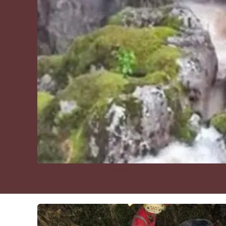
Cultura
Podcast
Meteo
Editoriali
Video
Ambiente
Cronaca
Cultura
Economia e Lavoro