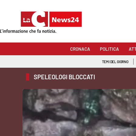
Sezioni
Cronaca
CRONACA
POLITICA
AT
Politica
TEMI DEL GIORNO
Attualità
SPELEOLOGI BLOCCATI
Economia e lavoro
Italia Mondo
Sanità
Sport