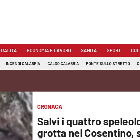
TUALITÀ
ECONOMIA E LAVORO
SANITÀ
SPORT
CUL
INCENDI CALABRIA
CALDO CALABRIA
PONTE SULLO STRETTO
C
CRONACA
Salvi i quattro speleol
grotta nel Cosentino,