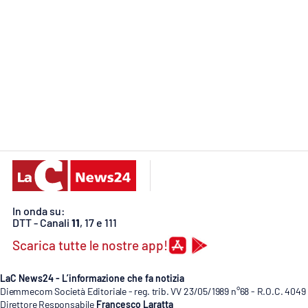
Food
Storie
LaC
Network
Lacplay.it
Lactv.it
Laconair.it
In onda su:
Lacitymag.it
DTT - Canali
11
, 17 e 111
Scarica tutte le nostre app!
Lacapitalenews.it
LaC News24 - L’informazione che fa notizia
Ilreggino.it
Diemmecom Società Editoriale - reg. trib. VV 23/05/1989 n°68 - R.O.C. 4049
Direttore Responsabile
Francesco Laratta