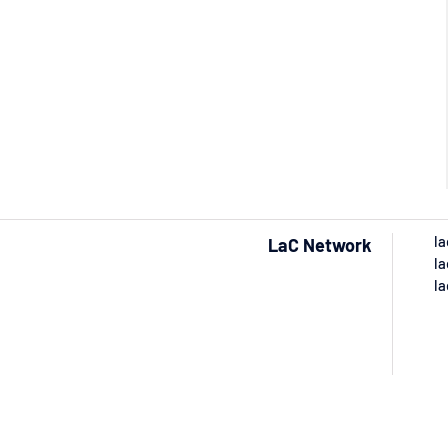
la
LaC Network
la
la