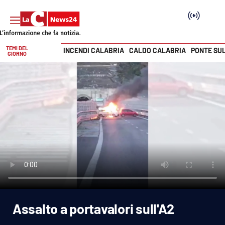
TEMI DEL
INCENDI CALABRIA
CALDO CALABRIA
PONTE SU
GIORNO
Vai
SEZIONI
Cronaca
Politica
Attualità
Economia e lavoro
Assalto a portavalori sull'A2
Italia Mondo