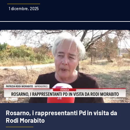
Sanità
1 dicembre, 2025
Sport
Cultura
Podcast
Meteo
Editoriali
VIDEO
Rosarno, i rappresentanti Pd in visita da
Ambiente
Rodi Morabito
Cronaca