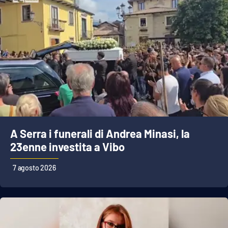
EDIZIONI
LOCALI
Catanzaro
Crotone
Vibo Valentia
A Serra i funerali di Andrea Minasi, la
Reggio Calabria
23enne investita a Vibo
Cosenza
7 agosto 2026
Lamezia Terme