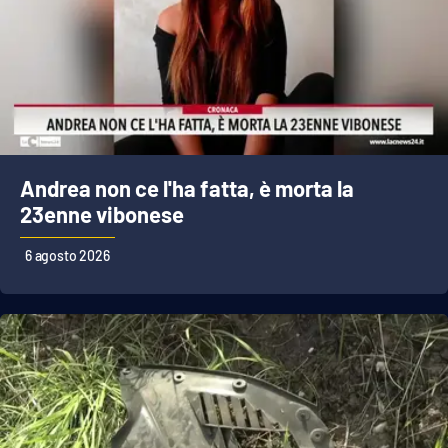
Lacplay.it
Lactv.it
Laconair.it
Lacitymag.it
Andrea non ce l'ha fatta, è morta la
Lacapitalenews.it
23enne vibonese
6 agosto 2026
Ilreggino.it
Cosenzachannel.it
Ilvibonese.it
Catanzarochannel.it