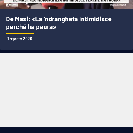
De Masi: «La 'ndrangheta intimidisce
perché ha paura»
1 agosto 2026