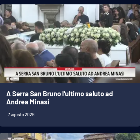
Parchi Marini Calabria
Leggendo Alvaro insieme
Imprese Di Calabria
Le perfidie di Antonella Grippo
Venti di comunicazione
A Serra San Bruno l'ultimo saluto ad
STREAMING
Andrea Minasi
LaC TV
7 agosto 2026
LaC Network
LaC OnAir