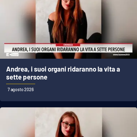
PROGETTI
SPECIALI
Buona Sanità Calabria
LA
CALABRIAVISIONE
Destinazioni
Andrea, i suoi organi ridaranno la vita a
Eventi
sette persone
Food
7 agosto 2026
Storie
LAC
NETWORK