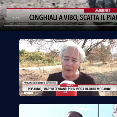
Politica
Sanità
Società
Sport
Rubriche
Good Morning Vietnam
Parchi Marini Calabria
Leggendo Alvaro insieme
Imprese Di Calabria
Le perfidie di Antonella Grippo