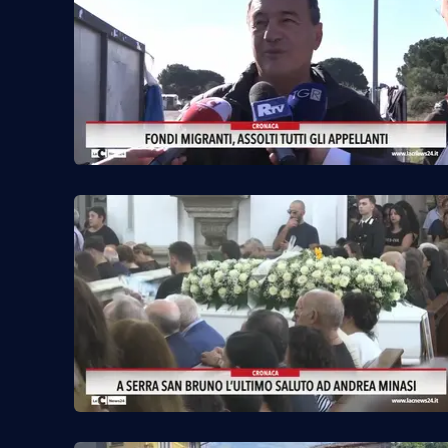
Venti di comunicazione
Streaming
LaC TV
LaC Network
LaC OnAir
Edizioni
locali
Catanzaro
Crotone
Vibo Valentia