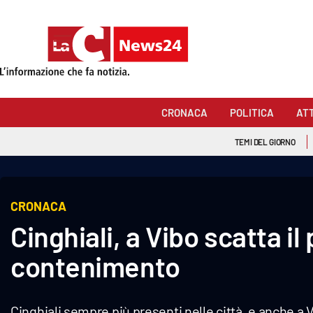
Sezioni
Cronaca
CRONACA
POLITICA
AT
Politica
TEMI DEL GIORNO
Attualità
Economia e lavoro
CRONACA
Cinghiali, a Vibo scatta il 
Italia Mondo
contenimento
Sanità
Sport
Cinghiali sempre più presenti nelle città, e anche a V