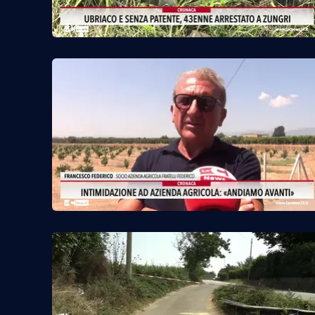
Cosenzachannel.it
Ilvibonese.it
Catanzarochannel.it
App
Android
Apple
Vai