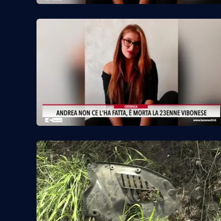
Food
Storie
LaC
Network
Lacplay.it
Lactv.it
Laconair.it
Lacitymag.it
Lacapitalenews.it
Ilreggino.it