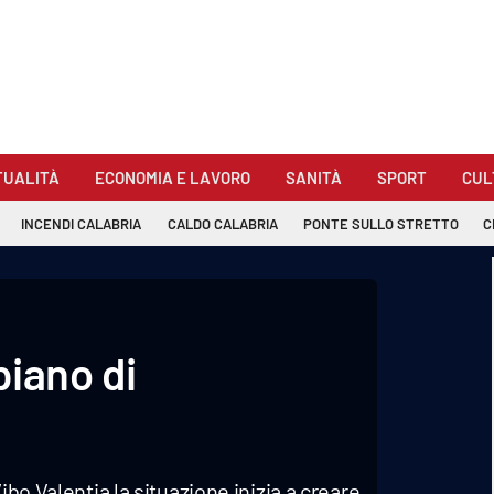
TUALITÀ
ECONOMIA E LAVORO
SANITÀ
SPORT
CUL
INCENDI CALABRIA
CALDO CALABRIA
PONTE SULLO STRETTO
C
piano di
ibo Valentia la situazione inizia a creare