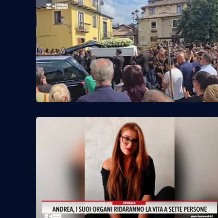
Reggio Calabria
Cosenza
Lamezia Terme
Progetti
speciali
Buona Sanità Calabria
La
Calabriavisione
Destinazioni
Eventi