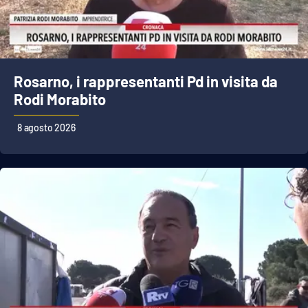
Cultura
Economia e Lavoro
Rosarno, i rappresentanti Pd in visita da
Rodi Morabito
Politica
8 agosto 2026
Sanità
Società
Sport
RUBRICHE
Good Morning Vietnam