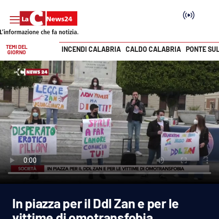
TEMI DEL
INCENDI CALABRIA
CALDO CALABRIA
PONTE SU
GIORNO
Vai
SEZIONI
Cronaca
Politica
Attualità
Economia e lavoro
In piazza per il Ddl Zan e per le
Italia Mondo
vittime di omotransfobia