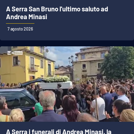
A Serra San Bruno l'ultimo saluto ad
Andrea Minasi
EDIZIONI
LOCALI
7 agosto 2026
Catanzaro
Crotone
Vibo Valentia
Reggio Calabria
Cosenza
Lamezia Terme
A Serra i funerali di Andrea Minasi, la