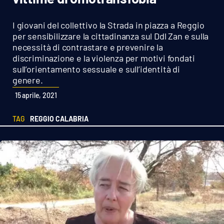
Sanità
I giovani del collettivo la Strada in piazza a Reggio
Sport
per sensibilizzare la cittadinanza sul Ddl Zan e sulla
necessità di contrastare e prevenire la
discriminazione e la violenza per motivi fondati
Cultura
sull’orientamento sessuale e sull’identità di
genere.
Podcast
15 aprile, 2021
Meteo
TAG
REGGIO CALABRIA
Editoriali
VIDEO
Ambiente
Cronaca