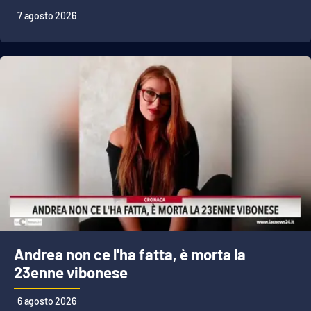
Lacplay.it
7 agosto 2026
Lactv.it
Laconair.it
Lacitymag.it
Lacapitalenews.it
Ilreggino.it
Cosenzachannel.it
Ilvibonese.it
Andrea non ce l'ha fatta, è morta la
23enne vibonese
Catanzarochannel.it
6 agosto 2026