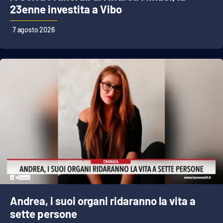
PROGETTI
SPECIALI
23enne investita a Vibo
Buona Sanità Calabria
7 agosto 2026
LA
CALABRIAVISIONE
Destinazioni
Eventi
Food
Storie
Andrea, i suoi organi ridaranno la vita a
LAC
NETWORK
sette persone