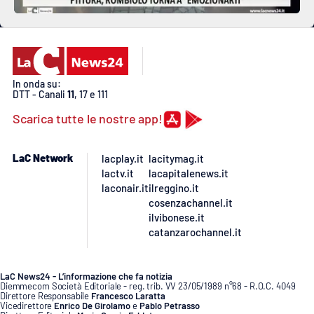
In onda su:
DTT - Canali
11
, 17 e 111
Scarica tutte le nostre app!
LaC Network
lacplay.it
lacitymag.it
lactv.it
lacapitalenews.it
laconair.it
ilreggino.it
cosenzachannel.it
ilvibonese.it
catanzarochannel.it
LaC News24 - L’informazione che fa notizia
Diemmecom Società Editoriale - reg. trib. VV 23/05/1989 n°68 - R.O.C. 4049
Direttore Responsabile
Francesco Laratta
Vicedirettore
Enrico De Girolamo
e
Pablo Petrasso