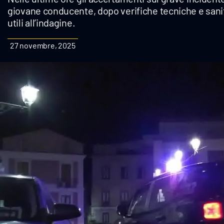
giovane conducente, dopo verifiche tecniche e sanit
Cultura
utili all’indagine.
Podcast
27 novembre, 2025
Meteo
Editoriali
Video
Ambiente
Cronaca
Cultura
Economia e Lavoro