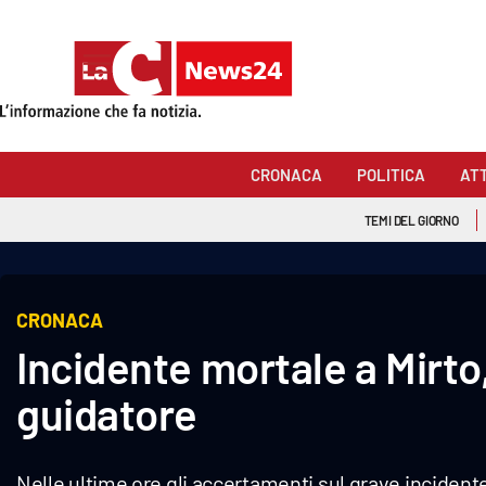
Sezioni
Cronaca
CRONACA
POLITICA
AT
Politica
TEMI DEL GIORNO
Attualità
Economia e lavoro
CRONACA
Incidente mortale a Mirto,
Italia Mondo
guidatore
Sanità
Sport
Nelle ultime ore gli accertamenti sul grave incidente