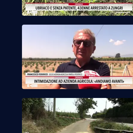
Cosenzachannel.it
Ilvibonese.it
Catanzarochannel.it
App
Android
Apple
Vai