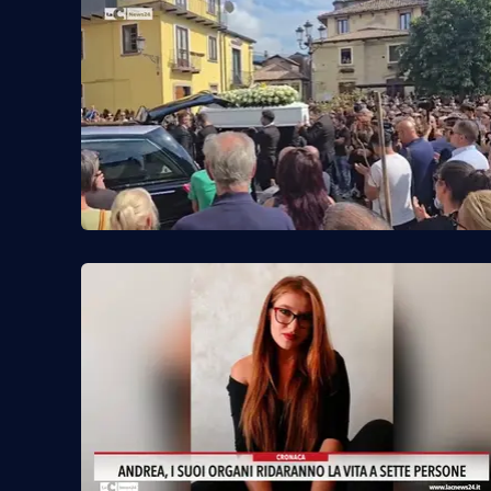
Reggio Calabria
Cosenza
Lamezia Terme
Progetti
speciali
Buona Sanità Calabria
La
Calabriavisione
Destinazioni
Eventi