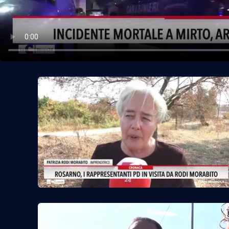
Politica
Sanità
Società
Sport
Rubriche
Good Morning Vietnam
Parchi Marini Calabria
Leggendo Alvaro insieme
Imprese Di Calabria
Le perfidie di Antonella Grippo