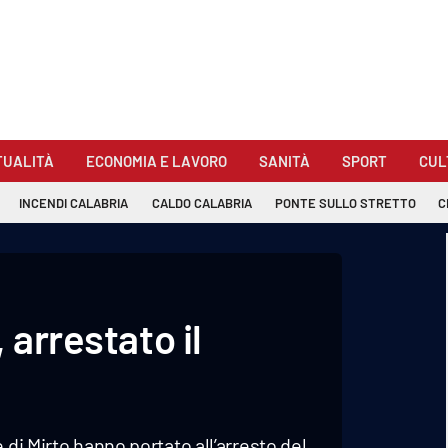
TUALITÀ
ECONOMIA E LAVORO
SANITÀ
SPORT
CUL
INCENDI CALABRIA
CALDO CALABRIA
PONTE SULLO STRETTO
C
 arrestato il
 di Mirto hanno portato all’arresto del