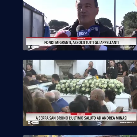
Venti di comunicazione
Streaming
LaC TV
LaC Network
LaC OnAir
Edizioni
locali
Catanzaro
Crotone
Vibo Valentia