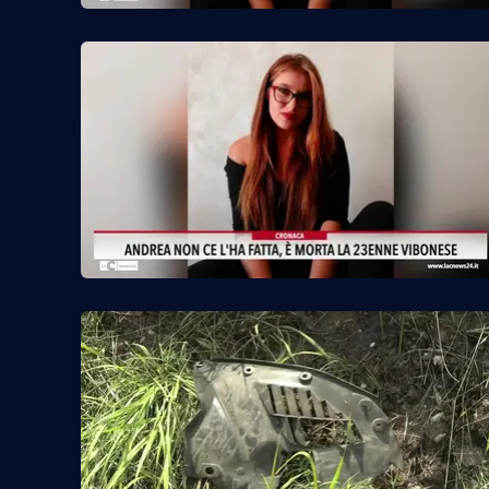
Food
Storie
LaC
Network
Lacplay.it
Lactv.it
Laconair.it
Lacitymag.it
Lacapitalenews.it
Ilreggino.it