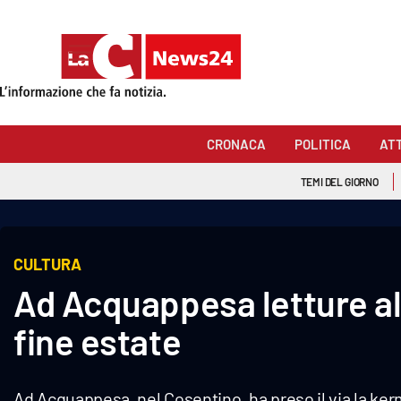
Sezioni
Cronaca
CRONACA
POLITICA
AT
Politica
TEMI DEL GIORNO
Attualità
Economia e lavoro
CULTURA
Ad Acquappesa letture al 
Italia Mondo
fine estate
Sanità
Sport
Ad Acquappesa, nel Cosentino, ha preso il via la ker