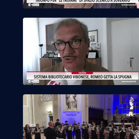
Cosenzachannel.it
Ilvibonese.it
Catanzarochannel.it
App
Android
Apple
Vai