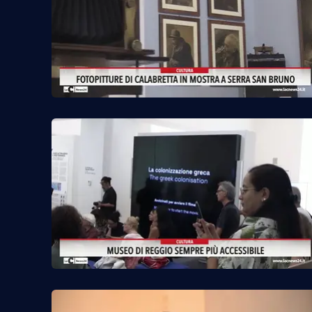
Venti di comunicazione
Streaming
LaC TV
LaC Network
LaC OnAir
Edizioni
locali
Catanzaro
Crotone
Vibo Valentia