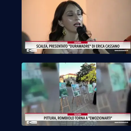
Reggio Calabria
Cosenza
Lamezia Terme
Progetti
speciali
Buona Sanità Calabria
La
Calabriavisione
Destinazioni
Eventi