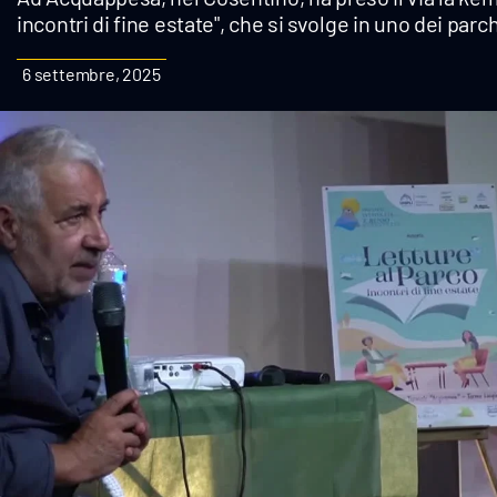
incontri di fine estate", che si svolge in uno dei par
Cultura
6 settembre, 2025
Podcast
Meteo
Editoriali
Video
Ambiente
Cronaca
Cultura
Economia e Lavoro