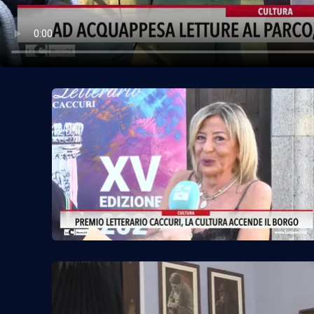
Politica
Sanità
Società
Sport
Rubriche
Good Morning Vietnam
Parchi Marini Calabria
Leggendo Alvaro insieme
Imprese Di Calabria
Le perfidie di Antonella Grippo