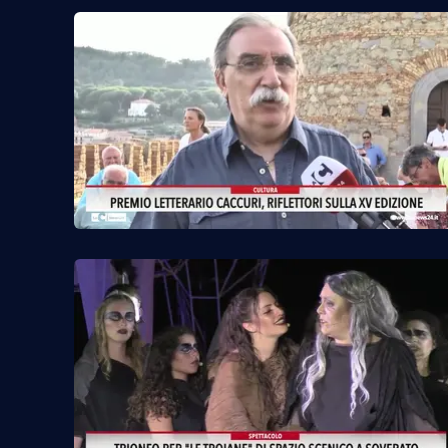
Food
Storie
LaC
Network
Lacplay.it
Lactv.it
Laconair.it
Lacitymag.it
Lacapitalenews.it
Ilreggino.it