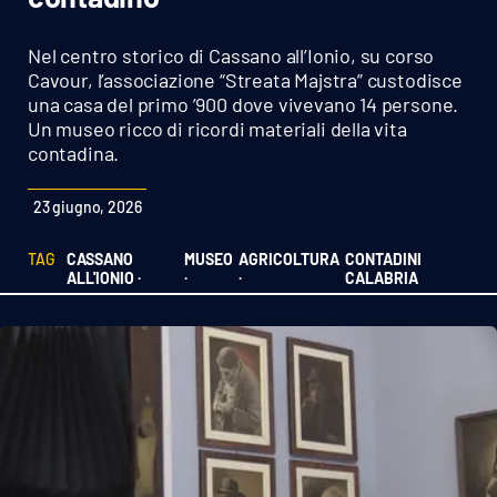
Sanità
Nel centro storico di Cassano all’Ionio, su corso
Sport
Cavour, l’associazione “Streata Majstra” custodisce
una casa del primo ’900 dove vivevano 14 persone.
Un museo ricco di ricordi materiali della vita
Cultura
contadina.
Podcast
23 giugno, 2026
Meteo
TAG
CASSANO
MUSEO
AGRICOLTURA
CONTADINI
ALL'IONIO ·
·
·
CALABRIA
Editoriali
VIDEO
Ambiente
Cronaca