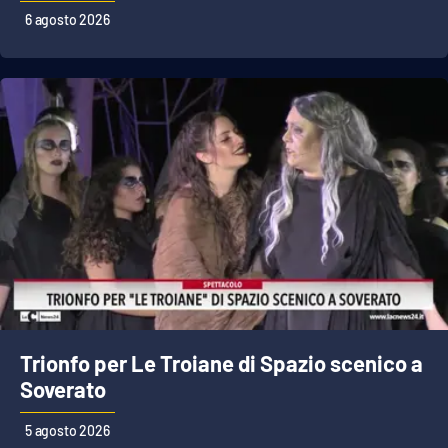
Lacplay.it
6 agosto 2026
Lactv.it
Laconair.it
Lacitymag.it
Lacapitalenews.it
Ilreggino.it
Cosenzachannel.it
Trionfo per Le Troiane di Spazio scenico a
Ilvibonese.it
Soverato
Catanzarochannel.it
5 agosto 2026