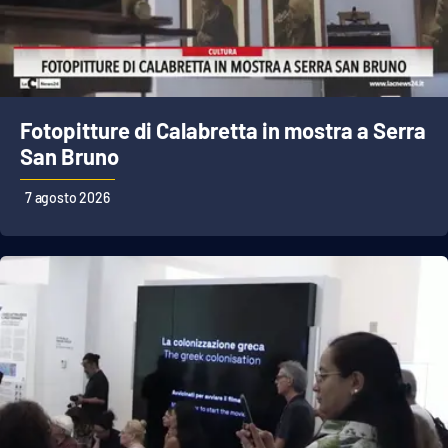
Cultura
Economia e Lavoro
Fotopitture di Calabretta in mostra a Serra
Politica
San Bruno
Sanità
7 agosto 2026
Società
Sport
RUBRICHE
Good Morning Vietnam