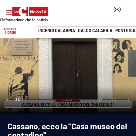
TEMI DEL
INCENDI CALABRIA
CALDO CALABRIA
PONTE SU
GIORNO
Vai
SEZIONI
Cronaca
Politica
Attualità
Economia e lavoro
Cassano, ecco la "Casa museo del
Italia Mondo
contadino"