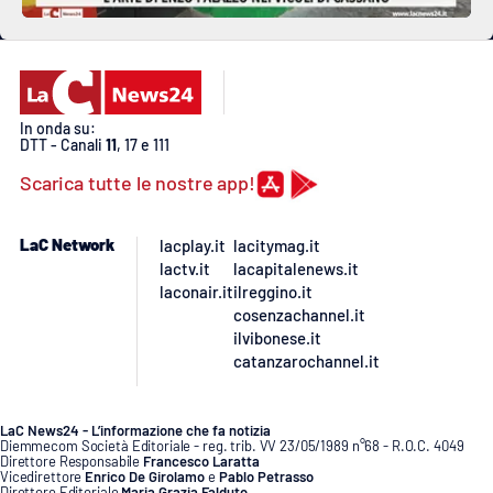
In onda su:
DTT - Canali
11
, 17 e 111
Scarica tutte le nostre app!
LaC Network
lacplay.it
lacitymag.it
lactv.it
lacapitalenews.it
laconair.it
ilreggino.it
cosenzachannel.it
ilvibonese.it
catanzarochannel.it
LaC News24 - L’informazione che fa notizia
Diemmecom Società Editoriale - reg. trib. VV 23/05/1989 n°68 - R.O.C. 4049
Direttore Responsabile
Francesco Laratta
Vicedirettore
Enrico De Girolamo
e
Pablo Petrasso
Direttore Editoriale
Maria Grazia Falduto