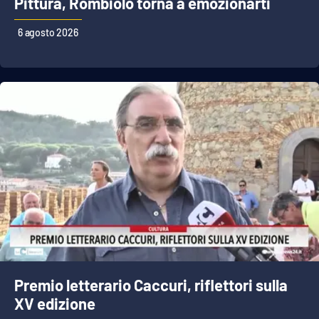
Pittura, Rombiolo torna a emozionarti
PROGETTI
SPECIALI
6 agosto 2026
Buona Sanità Calabria
LA
CALABRIAVISIONE
Destinazioni
Eventi
Food
Storie
Premio letterario Caccuri, riflettori sulla
LAC
NETWORK
XV edizione