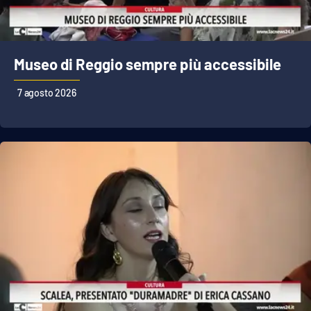
Parchi Marini Calabria
Leggendo Alvaro insieme
Museo di Reggio sempre più accessibile
Imprese Di Calabria
7 agosto 2026
Le perfidie di Antonella Grippo
Venti di comunicazione
STREAMING
LaC TV
LaC Network
LaC OnAir