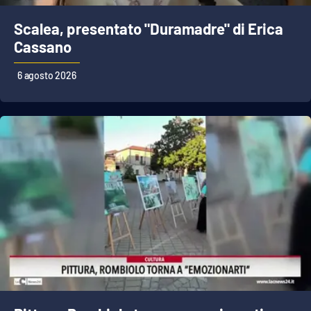
Scalea, presentato "Duramadre" di Erica
Cassano
EDIZIONI
LOCALI
6 agosto 2026
Catanzaro
Crotone
Vibo Valentia
Reggio Calabria
Cosenza
Lamezia Terme