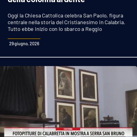
Sanità
Oggi la Chiesa Cattolica celebra San Paolo, figura
Sport
centrale nella storia del Cristianesimo in Calabria.
Tutto ebbe inizio con lo sbarco a Reggio
Cultura
29 giugno, 2026
Podcast
Meteo
Editoriali
VIDEO
Ambiente
Cronaca