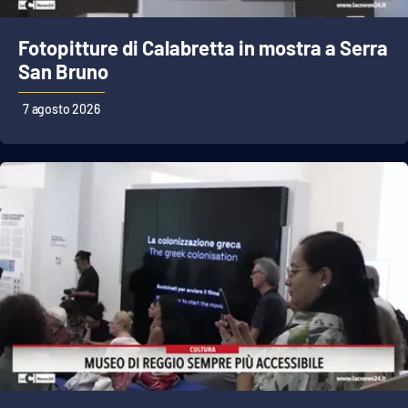
Cultura
Fotopitture di Calabretta in mostra a Serra
San Bruno
Economia e Lavoro
7 agosto 2026
Politica
Sanità
Società
Sport
RUBRICHE
Good Morning Vietnam