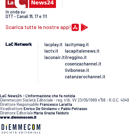
In onda su:
DTT - Canali
11
, 17 e 111
Scarica tutte le nostre app!
LaC Network
lacplay.it
lacitymag.it
lactv.it
lacapitalenews.it
laconair.it
ilreggino.it
cosenzachannel.it
ilvibonese.it
catanzarochannel.it
LaC News24 - L’informazione che fa notizia
Diemmecom Società Editoriale - reg. trib. VV 23/05/1989 n°68 - R.O.C. 4049
Direttore Responsabile
Francesco Laratta
Vicedirettore
Enrico De Girolamo
e
Pablo Petrasso
Direttore Editoriale
Maria Grazia Falduto
www.diemmecom.it