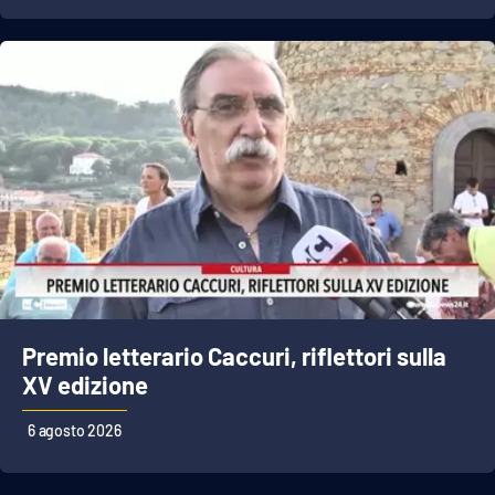
PROGETTI
SPECIALI
Buona Sanità Calabria
LA
CALABRIAVISIONE
Destinazioni
Eventi
Food
Premio letterario Caccuri, riflettori sulla
Storie
XV edizione
6 agosto 2026
LAC
NETWORK