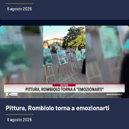
6 agosto 2026
EDIZIONI
LOCALI
Catanzaro
Crotone
Vibo Valentia
Reggio Calabria
Cosenza
Pittura, Rombiolo torna a emozionarti
Lamezia Terme
6 agosto 2026