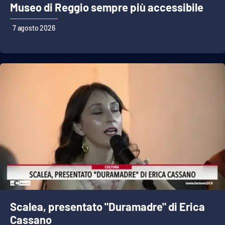
Museo di Reggio sempre più accessibile
Parchi Marini Calabria
7 agosto 2026
Leggendo Alvaro insieme
Imprese Di Calabria
Le perfidie di Antonella Grippo
Venti di comunicazione
STREAMING
LaC TV
LaC Network
Scalea, presentato "Duramadre" di Erica
Cassano
LaC OnAir