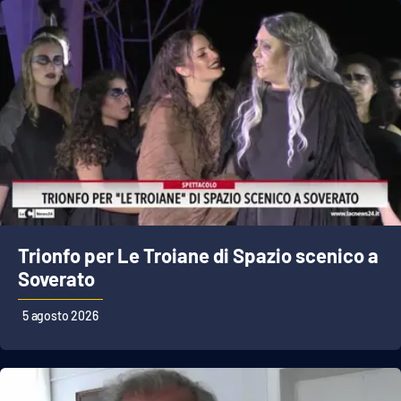
Lacplay.it
Lactv.it
Laconair.it
Lacitymag.it
Lacapitalenews.it
Ilreggino.it
Trionfo per Le Troiane di Spazio scenico a
Soverato
Cosenzachannel.it
5 agosto 2026
Ilvibonese.it
Catanzarochannel.it