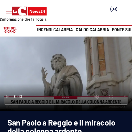
TEMI DEL
INCENDI CALABRIA
CALDO CALABRIA
PONTE SU
GIORNO
Vai
SEZIONI
Cronaca
Politica
Attualità
Economia e lavoro
San Paolo a Reggio e il miracolo
Italia Mondo
della colonna ardente