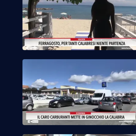
Venti di comunicazione
Streaming
LaC TV
LaC Network
LaC OnAir
Edizioni
locali
Catanzaro
Crotone
Vibo Valentia