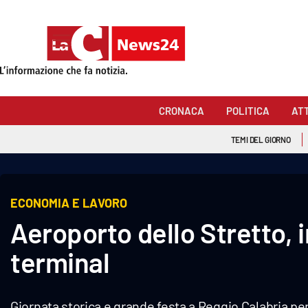
Sezioni
Cronaca
CRONACA
POLITICA
AT
Politica
TEMI DEL GIORNO
Attualità
Economia e lavoro
ECONOMIA E LAVORO
Aeroporto dello Stretto, 
Italia Mondo
terminal
Sanità
Sport
Giornata storica e grande festa a Reggio Calabria pe