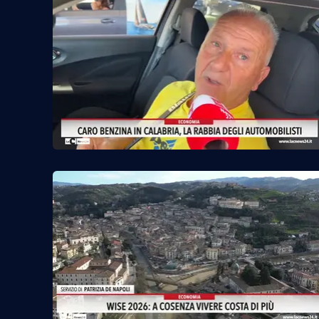
Reggio Calabria
Cosenza
Lamezia Terme
Progetti
speciali
Buona Sanità Calabria
La
Calabriavisione
Destinazioni
Eventi