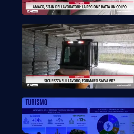
Cosenzachannel.it
Ilvibonese.it
Catanzarochannel.it
App
Android
Apple
Vai