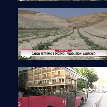
Food
Storie
LaC
Network
Lacplay.it
Lactv.it
Laconair.it
Lacitymag.it
Lacapitalenews.it
Ilreggino.it