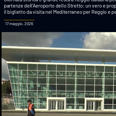
partenze dell'Aeroporto dello Stretto: un vero e propr
Cultura
il biglietto da visita nel Mediterraneo per Reggio e pe
Podcast
17 maggio, 2026
Meteo
Editoriali
Video
Ambiente
Cronaca
Cultura
Economia e Lavoro