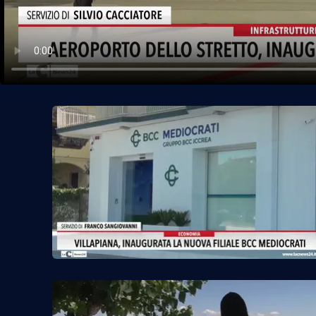
Politica
Sanità
Società
Sport
Rubriche
Good Morning Vietnam
Parchi Marini Calabria
Leggendo Alvaro insieme
Imprese Di Calabria
Le perfidie di Antonella Grippo