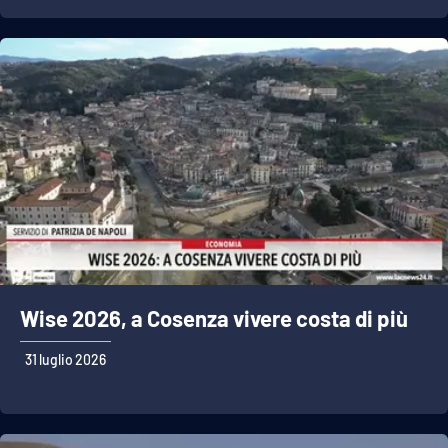
Lacplay.it
Lactv.it
Laconair.it
Lacitymag.it
Lacapitalenews.it
Ilreggino.it
Cosenzachannel.it
Wise 2026, a Cosenza vivere costa di più
Ilvibonese.it
31 luglio 2026
Catanzarochannel.it