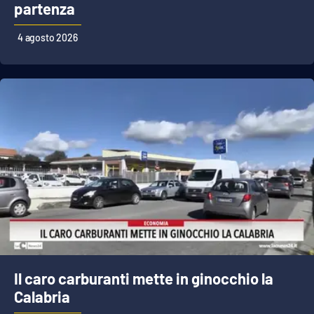
partenza
4 agosto 2026
EDIZIONI
LOCALI
Catanzaro
Crotone
Vibo Valentia
Reggio Calabria
Cosenza
Lamezia Terme
Il caro carburanti mette in ginocchio la
Calabria