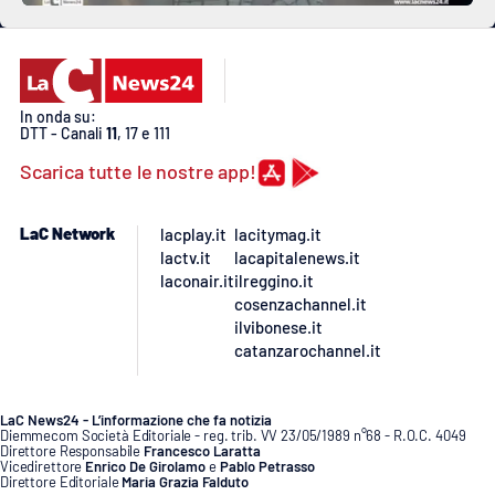
In onda su:
DTT - Canali
11
, 17 e 111
Scarica tutte le nostre app!
LaC Network
lacplay.it
lacitymag.it
lactv.it
lacapitalenews.it
laconair.it
ilreggino.it
cosenzachannel.it
ilvibonese.it
catanzarochannel.it
LaC News24 - L’informazione che fa notizia
Diemmecom Società Editoriale - reg. trib. VV 23/05/1989 n°68 - R.O.C. 4049
Direttore Responsabile
Francesco Laratta
Vicedirettore
Enrico De Girolamo
e
Pablo Petrasso
Direttore Editoriale
Maria Grazia Falduto