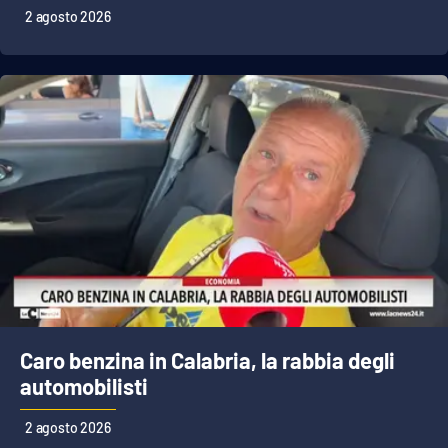
PROGETTI
SPECIALI
2 agosto 2026
Buona Sanità Calabria
LA
CALABRIAVISIONE
Destinazioni
Eventi
Food
Storie
Caro benzina in Calabria, la rabbia degli
automobilisti
LAC
NETWORK
2 agosto 2026