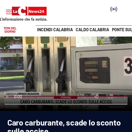
TEMI DEL
INCENDI CALABRIA
CALDO CALABRIA
PONTE SU
GIORNO
Vai
SEZIONI
Cronaca
Politica
Attualità
Economia e lavoro
Caro carburante, scade lo sconto
Italia Mondo
sulle accise