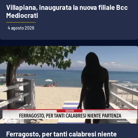
Parchi Marini Calabria
Villapiana, inaugurata la nuova filiale Bcc
Mediocrati
Leggendo Alvaro insieme
4 agosto 2026
Imprese Di Calabria
Le perfidie di Antonella Grippo
Venti di comunicazione
STREAMING
LaC TV
LaC Network
Ferragosto, per tanti calabresi niente
LaC OnAir