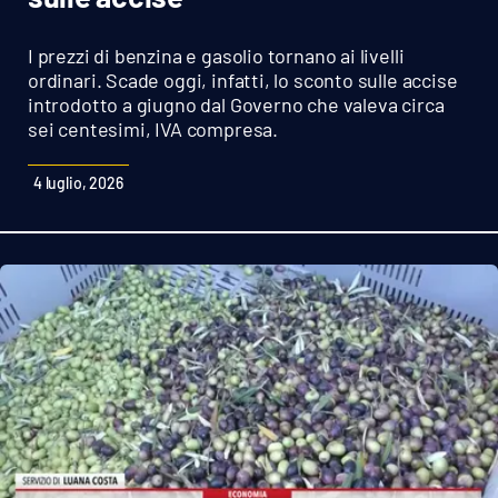
Sanità
I prezzi di benzina e gasolio tornano ai livelli
Sport
ordinari. Scade oggi, infatti, lo sconto sulle accise
introdotto a giugno dal Governo che valeva circa
sei centesimi, IVA compresa.
Cultura
4 luglio, 2026
Podcast
Meteo
Editoriali
VIDEO
Ambiente
Cronaca