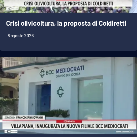
Cultura
Crisi olivicoltura, la proposta di Coldiretti
Economia e Lavoro
8 agosto 2026
Politica
Sanità
Società
Sport
RUBRICHE
Good Morning Vietnam