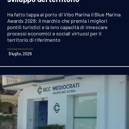
Sanità
Ha fatto tappa al porto di Vibo Marina il Blue Marina
Sport
Awards 2026: il marchio che premia i migliori
pontili turistici e la loro capacità di innescare
processi economici e sociali virtuosi per il
Cultura
territorio di riferimento
Podcast
9 luglio, 2026
Meteo
Editoriali
VIDEO
Ambiente
Cronaca