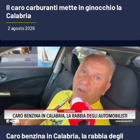
Il caro carburanti mette in ginocchio la
Calabria
EDIZIONI
LOCALI
2 agosto 2026
Catanzaro
Crotone
Vibo Valentia
Reggio Calabria
Cosenza
Lamezia Terme
Caro benzina in Calabria, la rabbia degli