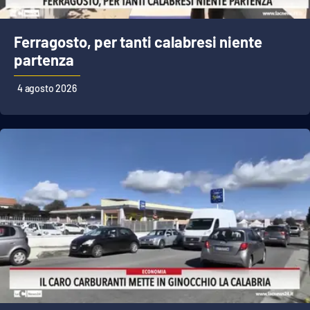
Parchi Marini Calabria
Ferragosto, per tanti calabresi niente
Leggendo Alvaro insieme
partenza
Imprese Di Calabria
4 agosto 2026
Le perfidie di Antonella Grippo
Venti di comunicazione
STREAMING
LaC TV
LaC Network
LaC OnAir