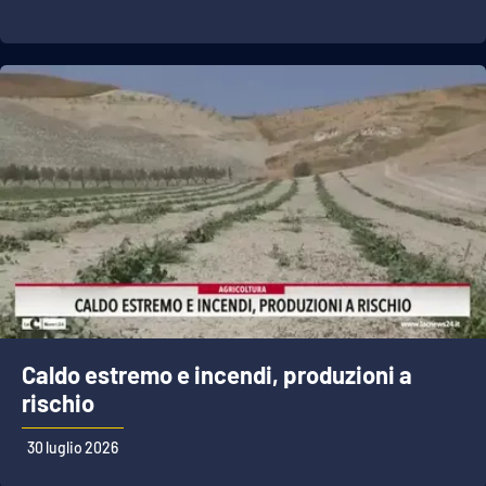
Lacplay.it
Lactv.it
Laconair.it
Lacitymag.it
Lacapitalenews.it
Ilreggino.it
Cosenzachannel.it
Caldo estremo e incendi, produzioni a
Ilvibonese.it
rischio
Catanzarochannel.it
30 luglio 2026