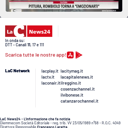
In onda su:
DTT - Canali
11
, 17 e 111
Scarica tutte le nostre app!
LaC Network
lacplay.it
lacitymag.it
lactv.it
lacapitalenews.it
laconair.it
ilreggino.it
cosenzachannel.it
ilvibonese.it
catanzarochannel.it
LaC News24 - L’informazione che fa notizia
Diemmecom Società Editoriale - reg. trib. VV 23/05/1989 n°68 - R.O.C. 4049
Direttore Responsabile
Francesco Laratta