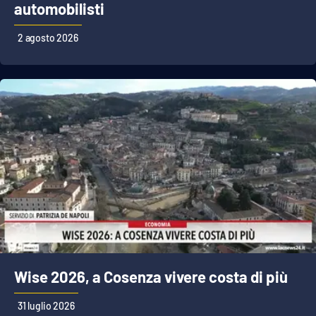
PROGETTI
SPECIALI
automobilisti
Buona Sanità Calabria
2 agosto 2026
LA
CALABRIAVISIONE
Destinazioni
Eventi
Food
Storie
Wise 2026, a Cosenza vivere costa di più
LAC
NETWORK
31 luglio 2026