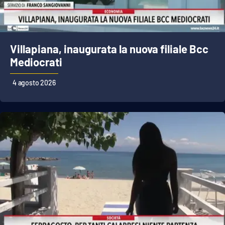
Cultura
Economia e Lavoro
Villapiana, inaugurata la nuova filiale Bcc
Mediocrati
Politica
4 agosto 2026
Sanità
Società
Sport
RUBRICHE
Good Morning Vietnam