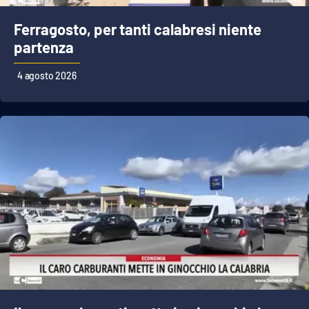
Ferragosto, per tanti calabresi niente
partenza
EDIZIONI
LOCALI
4 agosto 2026
Catanzaro
Crotone
Vibo Valentia
Reggio Calabria
Cosenza
Lamezia Terme