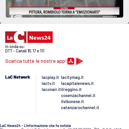
In onda su:
DTT - Canali
11
, 17 e 111
Scarica tutte le nostre app!
LaC Network
lacplay.it
lacitymag.it
lactv.it
lacapitalenews.it
laconair.it
ilreggino.it
cosenzachannel.it
ilvibonese.it
catanzarochannel.it
LaC News24 - L’informazione che fa notizia