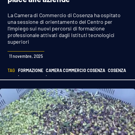
Sanità
La Camera di Commercio di Cosenza ha ospitato
Sport
una sessione di orientamento del Centro per
l'impiego sui nuovi percorsi di formazione
professionale attivati dagli Istituti tecnologici
Cultura
superiori
Podcast
11 novembre, 2025
Meteo
TAG
FORMAZIONE
CAMERA COMMERCIO COSENZA
COSENZA
·
·
Editoriali
VIDEO
Ambiente
Cronaca