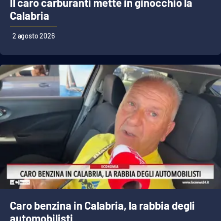
Il caro carburanti mette in ginocchio la
PROGETTI
SPECIALI
Calabria
Buona Sanità Calabria
2 agosto 2026
LA
CALABRIAVISIONE
Destinazioni
Eventi
Food
Storie
LAC
NETWORK
Caro benzina in Calabria, la rabbia degli
automobilisti