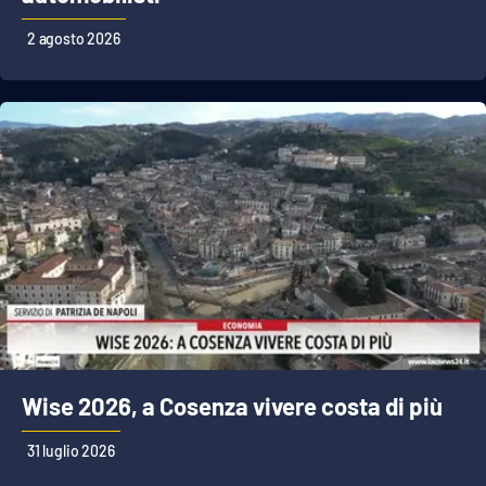
Lacplay.it
2 agosto 2026
Lactv.it
Laconair.it
Lacitymag.it
Lacapitalenews.it
Ilreggino.it
Cosenzachannel.it
Ilvibonese.it
Wise 2026, a Cosenza vivere costa di più
Catanzarochannel.it
31 luglio 2026