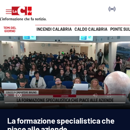
TEMI DEL
INCENDI CALABRIA
CALDO CALABRIA
PONTE SU
GIORNO
Vai
SEZIONI
Cronaca
Politica
Attualità
Economia e lavoro
La formazione specialistica che
Italia Mondo
piace alle aziende