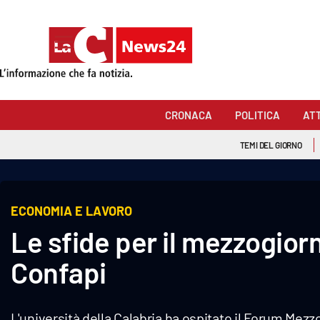
Sezioni
Cronaca
CRONACA
POLITICA
AT
Politica
TEMI DEL GIORNO
Attualità
Economia e lavoro
ECONOMIA E LAVORO
Le sfide per il mezzogior
Italia Mondo
Confapi
Sanità
Sport
L'università della Calabria ha ospitato il Forum M