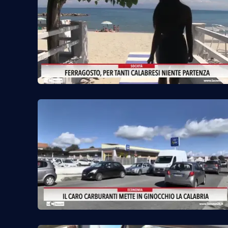
Venti di comunicazione
Streaming
LaC TV
LaC Network
LaC OnAir
Edizioni
locali
Catanzaro
Crotone
Vibo Valentia