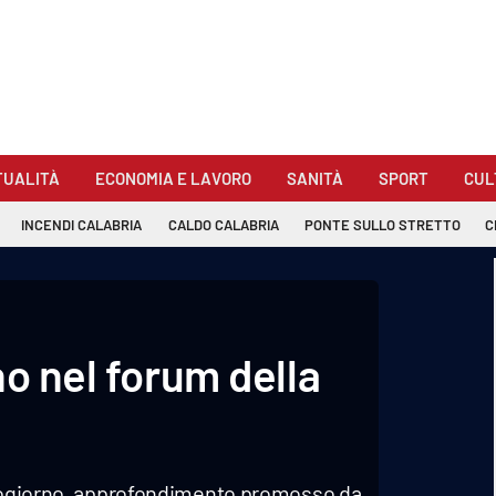
TUALITÀ
ECONOMIA E LAVORO
SANITÀ
SPORT
CUL
INCENDI CALABRIA
CALDO CALABRIA
PONTE SULLO STRETTO
C
no nel forum della
ezzogiorno, approfondimento promosso da