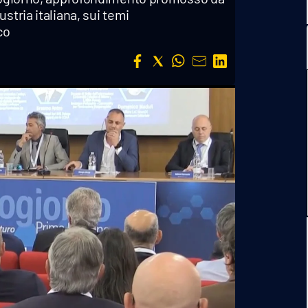
stria italiana, sui temi
co