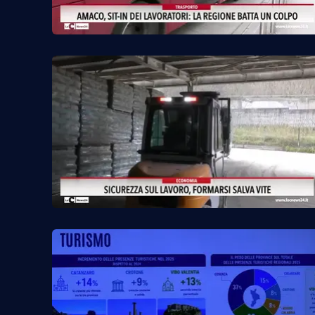
Cosenzachannel.it
Ilvibonese.it
Catanzarochannel.it
App
Android
Apple
Vai