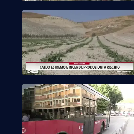
Food
Storie
LaC
Network
Lacplay.it
Lactv.it
Laconair.it
Lacitymag.it
Lacapitalenews.it
Ilreggino.it