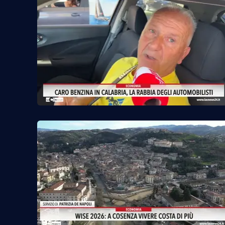
Reggio Calabria
Cosenza
Lamezia Terme
Progetti
speciali
Buona Sanità Calabria
La
Calabriavisione
Destinazioni
Eventi