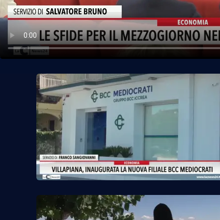
Politica
Sanità
Società
Sport
Rubriche
Good Morning Vietnam
Parchi Marini Calabria
Leggendo Alvaro insieme
Imprese Di Calabria
Le perfidie di Antonella Grippo