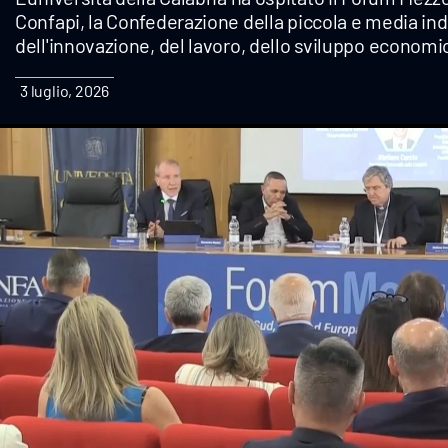
Confapi, la Confederazione della piccola e media indu
Cultura
dell'innovazione, del lavoro, dello sviluppo economi
Podcast
3 luglio, 2026
Meteo
Editoriali
Video
Ambiente
Cronaca
Cultura
Economia e Lavoro