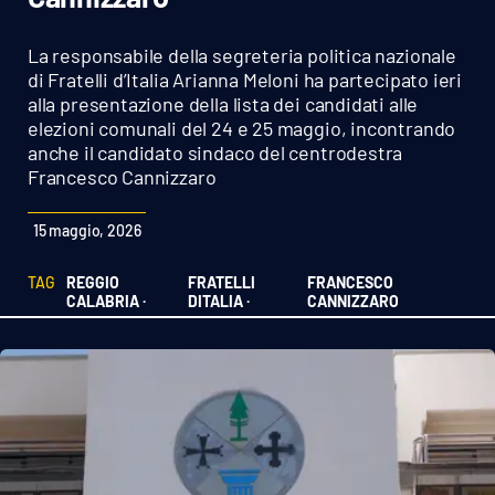
Sanità
La responsabile della segreteria politica nazionale
Sport
di Fratelli d’Italia Arianna Meloni ha partecipato ieri
alla presentazione della lista dei candidati alle
elezioni comunali del 24 e 25 maggio, incontrando
Cultura
anche il candidato sindaco del centrodestra
Francesco Cannizzaro
Podcast
15 maggio, 2026
Meteo
TAG
REGGIO
FRATELLI
FRANCESCO
Editoriali
CALABRIA ·
DITALIA ·
CANNIZZARO
VIDEO
Ambiente
Cronaca