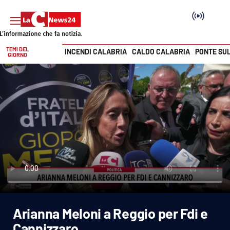
TEMI DEL
INCENDI CALABRIA
CALDO CALABRIA
PONTE SU
GIORNO
Vai
SEZIONI
Cronaca
Politica
Attualità
Economia e lavoro
Arianna Meloni a Reggio per Fdi e
Italia Mondo
Cannizzaro