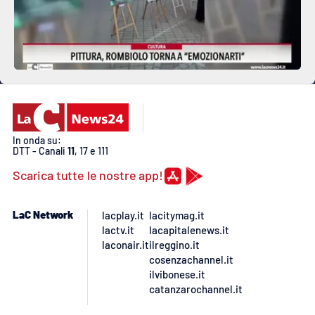
In onda su:
DTT - Canali
11
, 17 e 111
Scarica tutte le nostre app!
LaC Network
lacplay.it
lacitymag.it
lactv.it
lacapitalenews.it
laconair.it
ilreggino.it
cosenzachannel.it
ilvibonese.it
catanzarochannel.it