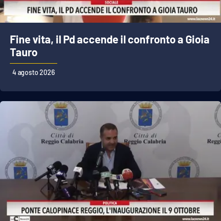
EDIZIONI
Fine vita, il Pd accende il confronto a Gioia
LOCALI
Tauro
Catanzaro
4 agosto 2026
Crotone
Vibo Valentia
Reggio Calabria
Cosenza
Lamezia Terme