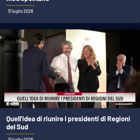
31 luglio 2026
APP
Android
Apple
Quell'idea di riunire i presidenti di Regioni
del Sud
31 luglio 2026