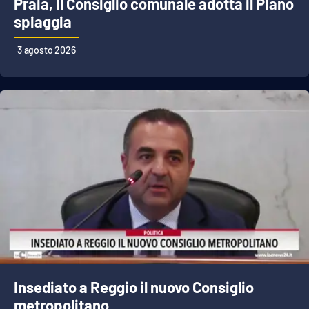
Praia, il Consiglio comunale adotta il Piano
Lacplay.it
spiaggia
Lactv.it
3 agosto 2026
Laconair.it
Lacitymag.it
Lacapitalenews.it
Ilreggino.it
Cosenzachannel.it
Ilvibonese.it
Catanzarochannel.it
Insediato a Reggio il nuovo Consiglio
metropolitano