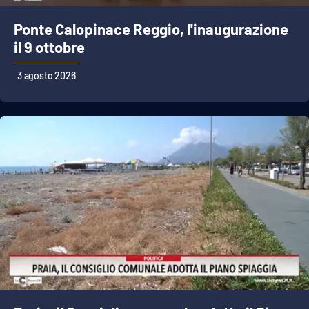
PROGETTI
SPECIALI
Ponte Calopinace Reggio, l'inaugurazione
Buona Sanità Calabria
il 9 ottobre
3 agosto 2026
LA
CALABRIAVISIONE
Destinazioni
Eventi
Food
Storie
LAC
NETWORK