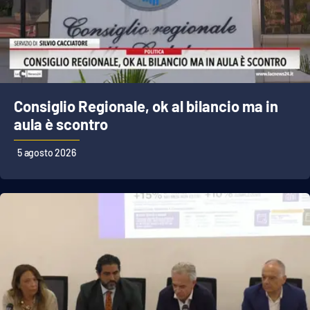
Cultura
Economia e Lavoro
Politica
Consiglio Regionale, ok al bilancio ma in
aula è scontro
Sanità
5 agosto 2026
Società
Sport
RUBRICHE
Good Morning Vietnam