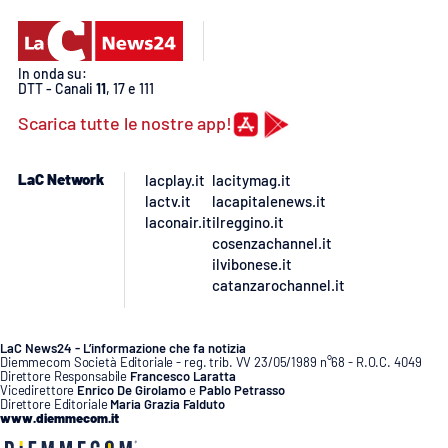
In onda su:
DTT - Canali
11
, 17 e 111
Scarica tutte le nostre app!
LaC Network
lacplay.it
lacitymag.it
lactv.it
lacapitalenews.it
laconair.it
ilreggino.it
cosenzachannel.it
ilvibonese.it
catanzarochannel.it
LaC News24 - L’informazione che fa notizia
Diemmecom Società Editoriale - reg. trib. VV 23/05/1989 n°68 - R.O.C. 4049
Direttore Responsabile
Francesco Laratta
Vicedirettore
Enrico De Girolamo
e
Pablo Petrasso
Direttore Editoriale
Maria Grazia Falduto
www.diemmecom.it