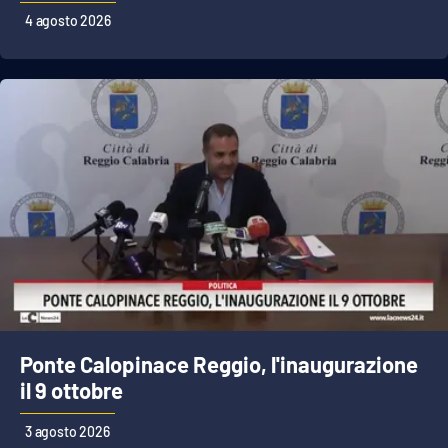
4 agosto 2026
EDIZIONI
LOCALI
Catanzaro
Crotone
Vibo Valentia
Reggio Calabria
Cosenza
Ponte Calopinace Reggio, l'inaugurazione
Lamezia Terme
il 9 ottobre
3 agosto 2026