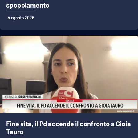
spopolamento
Parchi Marini Calabria
4 agosto 2026
Leggendo Alvaro insieme
Imprese Di Calabria
Le perfidie di Antonella Grippo
Venti di comunicazione
STREAMING
LaC TV
LaC Network
Fine vita, il Pd accende il confronto a Gioia
Tauro
LaC OnAir