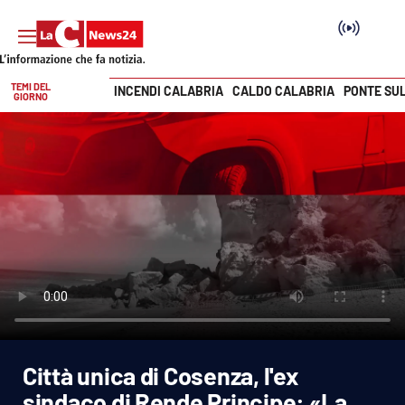
TEMI DEL
INCENDI CALABRIA
CALDO CALABRIA
PONTE SU
GIORNO
Vai
SEZIONI
Cronaca
Politica
Attualità
Economia e lavoro
Città unica di Cosenza, l'ex
Italia Mondo
sindaco di Rende Principe: «La