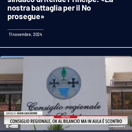
Sanità
nostra battaglia per il No
prosegue»
Sport
Cultura
11 novembre, 2024
Podcast
Meteo
Editoriali
VIDEO
Ambiente
Cronaca