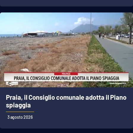
PROGETTI
SPECIALI
Buona Sanità Calabria
LA
CALABRIAVISIONE
Destinazioni
Eventi
Food
Praia, il Consiglio comunale adotta il Piano
Storie
spiaggia
3 agosto 2026
LAC
NETWORK