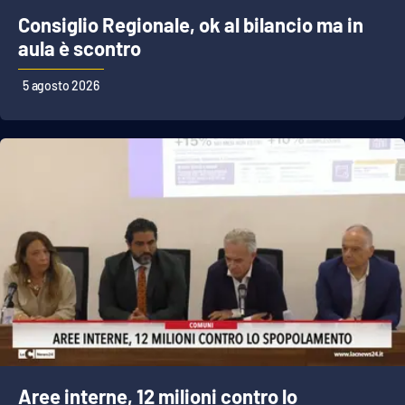
Consiglio Regionale, ok al bilancio ma in
Cultura
aula è scontro
Economia e Lavoro
5 agosto 2026
Politica
Sanità
Società
Sport
RUBRICHE
Good Morning Vietnam
Aree interne, 12 milioni contro lo