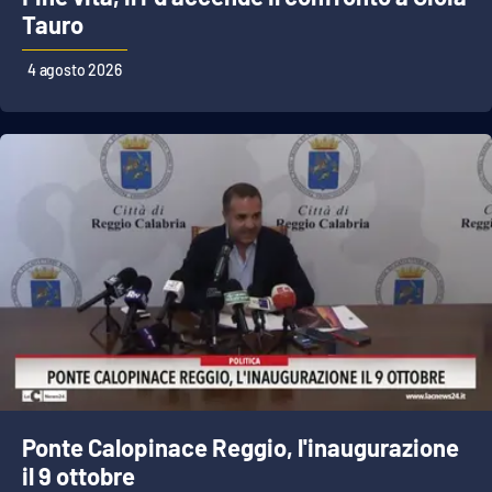
Tauro
4 agosto 2026
EDIZIONI
LOCALI
Catanzaro
Crotone
Vibo Valentia
Reggio Calabria
Cosenza
Lamezia Terme
Ponte Calopinace Reggio, l'inaugurazione
il 9 ottobre