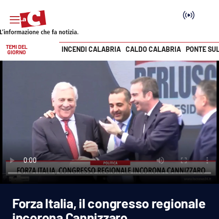
TEMI DEL
INCENDI CALABRIA
CALDO CALABRIA
PONTE SU
GIORNO
Vai
SEZIONI
Cronaca
Politica
Attualità
Economia e lavoro
Forza Italia, il congresso regionale
Italia Mondo
incorona Cannizzaro