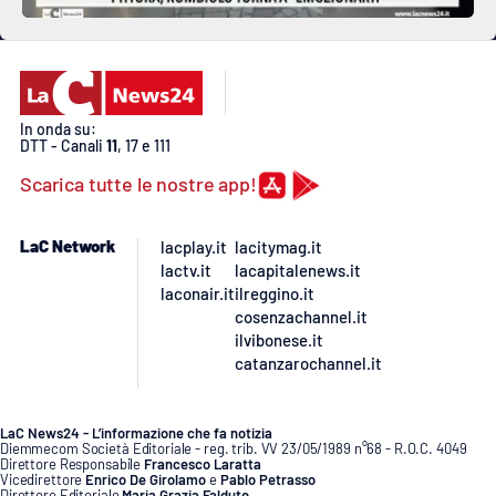
In onda su:
DTT - Canali
11
, 17 e 111
Scarica tutte le nostre app!
LaC Network
lacplay.it
lacitymag.it
lactv.it
lacapitalenews.it
laconair.it
ilreggino.it
cosenzachannel.it
ilvibonese.it
catanzarochannel.it
LaC News24 - L’informazione che fa notizia
Diemmecom Società Editoriale - reg. trib. VV 23/05/1989 n°68 - R.O.C. 4049
Direttore Responsabile
Francesco Laratta
Vicedirettore
Enrico De Girolamo
e
Pablo Petrasso
Direttore Editoriale
Maria Grazia Falduto