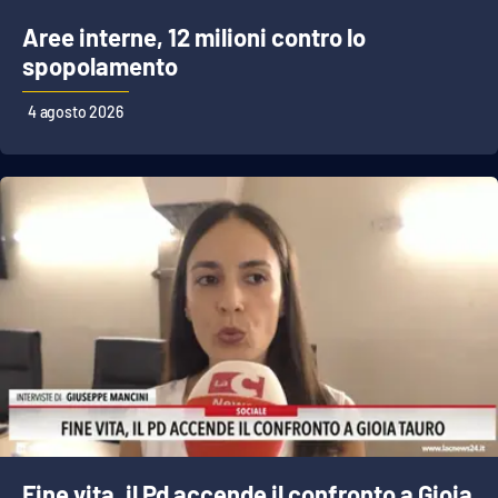
Parchi Marini Calabria
Aree interne, 12 milioni contro lo
spopolamento
Leggendo Alvaro insieme
4 agosto 2026
Imprese Di Calabria
Le perfidie di Antonella Grippo
Venti di comunicazione
STREAMING
LaC TV
LaC Network
Fine vita, il Pd accende il confronto a Gioia
LaC OnAir