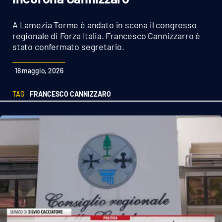
Sanità
A Lamezia Terme è andato in scena il congresso
Sport
regionale di Forza Italia. Francesco Cannizzarro è
stato confermato segretario.
Cultura
18 maggio, 2026
Podcast
TAG
FRANCESCO CANNIZZARO
Meteo
Editoriali
VIDEO
Ambiente
Cronaca