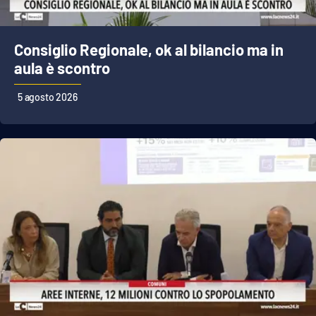
Cultura
Consiglio Regionale, ok al bilancio ma in
Economia e Lavoro
aula è scontro
5 agosto 2026
Politica
Sanità
Società
Sport
RUBRICHE
Good Morning Vietnam