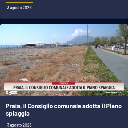
PROGETTI
SPECIALI
3 agosto 2026
Buona Sanità Calabria
LA
CALABRIAVISIONE
Destinazioni
Eventi
Food
Storie
Praia, il Consiglio comunale adotta il Piano
spiaggia
LAC
NETWORK
3 agosto 2026