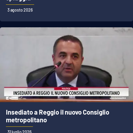
Lacplay.it
3 agosto 2026
Lactv.it
Laconair.it
Lacitymag.it
Lacapitalenews.it
Ilreggino.it
Cosenzachannel.it
Ilvibonese.it
Insediato a Reggio il nuovo Consiglio
metropolitano
Catanzarochannel.it
31 luglio 2026