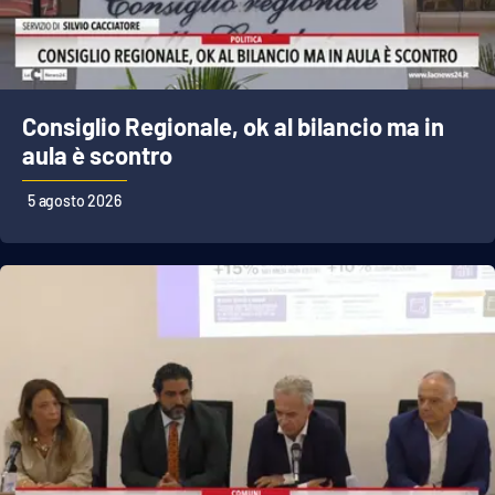
Cultura
Economia e Lavoro
Consiglio Regionale, ok al bilancio ma in
aula è scontro
Politica
5 agosto 2026
Sanità
Società
Sport
RUBRICHE
Good Morning Vietnam