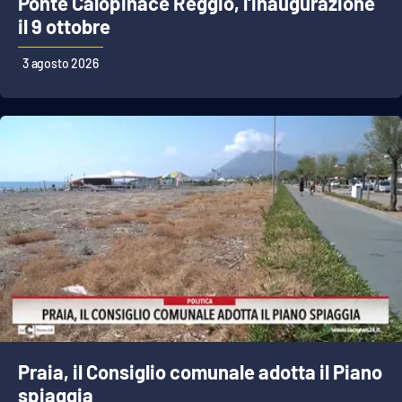
Ponte Calopinace Reggio, l'inaugurazione
PROGETTI
SPECIALI
il 9 ottobre
Buona Sanità Calabria
3 agosto 2026
LA
CALABRIAVISIONE
Destinazioni
Eventi
Food
Storie
LAC
NETWORK
Praia, il Consiglio comunale adotta il Piano
spiaggia