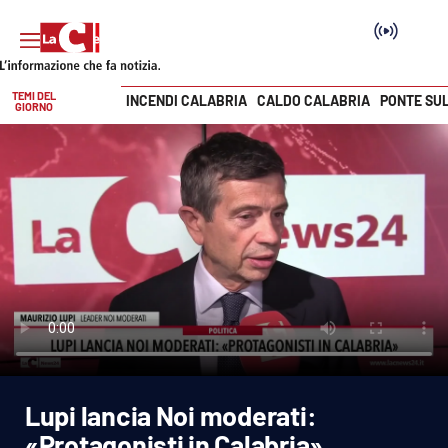
TEMI DEL
INCENDI CALABRIA
CALDO CALABRIA
PONTE SU
GIORNO
Vai
SEZIONI
Cronaca
Politica
Attualità
Economia e lavoro
Lupi lancia Noi moderati:
Italia Mondo
«Protagonisti in Calabria»