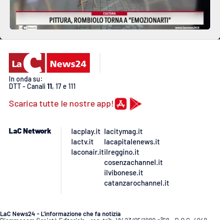
In onda su:
DTT - Canali
11
, 17 e 111
Scarica tutte le nostre app!
LaC Network
lacplay.it
lacitymag.it
lactv.it
lacapitalenews.it
laconair.it
ilreggino.it
cosenzachannel.it
ilvibonese.it
catanzarochannel.it
LaC News24 - L’informazione che fa notizia