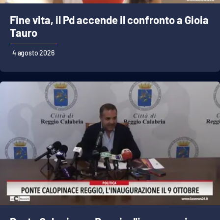
Fine vita, il Pd accende il confronto a Gioia
Tauro
EDIZIONI
LOCALI
4 agosto 2026
Catanzaro
Crotone
Vibo Valentia
Reggio Calabria
Cosenza
Lamezia Terme