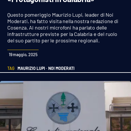
Sanità
Questo pomeriggio Maurizio Lupi, leader di Noi
Sport
Moderati, ha fatto visita nella nostra redazione di
Cosenza. Ai nostri microfoni ha parlato delle
infrastrutture previste per la Calabria e del ruolo
Cultura
del suo partito per le prossime regionali.
Podcast
19 maggio, 2025
Meteo
TAG
MAURIZIO LUPI ·
NOI MODERATI
Editoriali
VIDEO
Ambiente
Cronaca