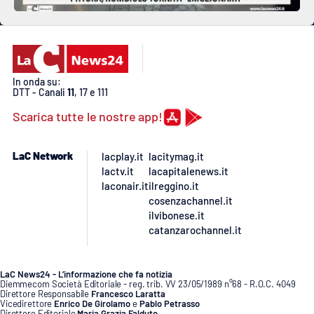
In onda su:
DTT - Canali
11
, 17 e 111
Scarica tutte le nostre app!
LaC Network
lacplay.it
lacitymag.it
lactv.it
lacapitalenews.it
laconair.it
ilreggino.it
cosenzachannel.it
ilvibonese.it
catanzarochannel.it
LaC News24 - L’informazione che fa notizia
Diemmecom Società Editoriale - reg. trib. VV 23/05/1989 n°68 - R.O.C. 4049
Direttore Responsabile
Francesco Laratta
Vicedirettore
Enrico De Girolamo
e
Pablo Petrasso
Direttore Editoriale
Maria Grazia Falduto