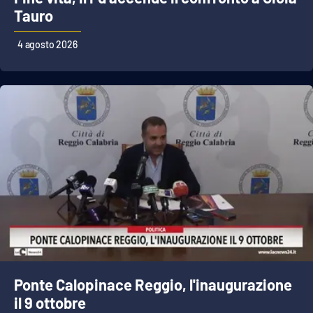
Tauro
4 agosto 2026
EDIZIONI
LOCALI
Catanzaro
Crotone
Vibo Valentia
Reggio Calabria
Cosenza
Lamezia Terme
Ponte Calopinace Reggio, l'inaugurazione
il 9 ottobre