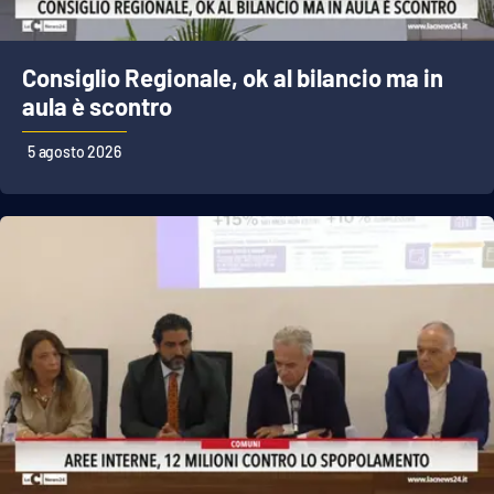
Cultura
Consiglio Regionale, ok al bilancio ma in
Economia e Lavoro
aula è scontro
5 agosto 2026
Politica
Sanità
Società
Sport
RUBRICHE
Good Morning Vietnam