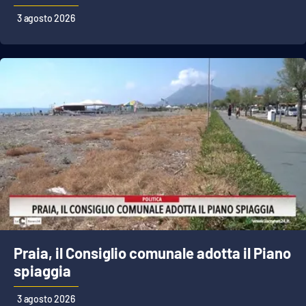
PROGETTI
SPECIALI
3 agosto 2026
Buona Sanità Calabria
LA
CALABRIAVISIONE
Destinazioni
Eventi
Food
Storie
Praia, il Consiglio comunale adotta il Piano
spiaggia
LAC
NETWORK
3 agosto 2026