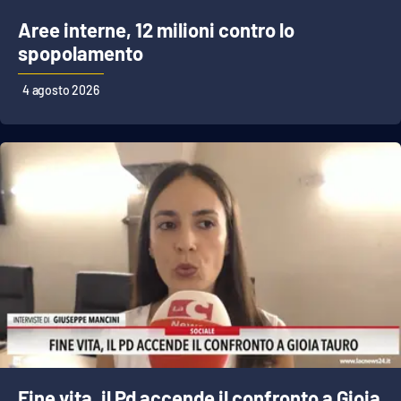
Parchi Marini Calabria
Aree interne, 12 milioni contro lo
spopolamento
Leggendo Alvaro insieme
4 agosto 2026
Imprese Di Calabria
Le perfidie di Antonella Grippo
Venti di comunicazione
STREAMING
LaC TV
LaC Network
Fine vita, il Pd accende il confronto a Gioia
LaC OnAir