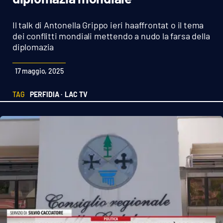
Sanità
Il talk di Antonella Grippo ieri haaffrontat o il tema
Sport
dei conflitti mondiali mettendo a nudo la farsa della
diplomazia
Cultura
17 maggio, 2025
Podcast
TAG
PERFIDIA ·
LAC TV
Meteo
Editoriali
VIDEO
Ambiente
Cronaca