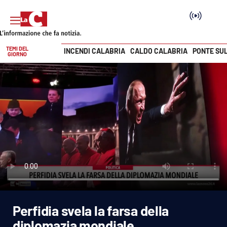
TEMI DEL
INCENDI CALABRIA
CALDO CALABRIA
PONTE SU
GIORNO
Vai
SEZIONI
Cronaca
Politica
Attualità
Economia e lavoro
Perfidia svela la farsa della
Italia Mondo
diplomazia mondiale