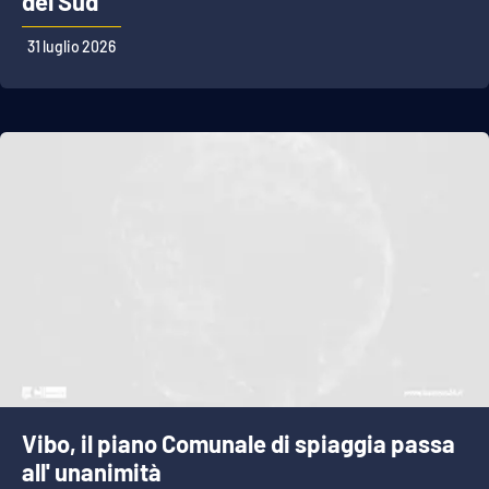
del Sud
31 luglio 2026
Vibo, il piano Comunale di spiaggia passa
all' unanimità