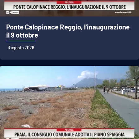
PROGETTI
SPECIALI
Buona Sanità Calabria
Ponte Calopinace Reggio, l'inaugurazione
il 9 ottobre
LA
CALABRIAVISIONE
3 agosto 2026
Destinazioni
Eventi
Food
Storie
LAC
NETWORK