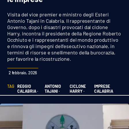
Sanità
Visita del vice premier e ministro degli Esteri
Sport
Antonio Tajani in Calabria. Il rappresentante di
Governo, dopo i disastri provocati dal ciclone
Harry, incontra il presidente della Regione Roberto
Cultura
Occhiuto e i rappresentanti del mondo produttivo
e rinnova gli impegni dell’esecutivo nazionale, in
Podcast
termini di risorse e snellimento della burocrazia,
per favorire la ricostruzione.
Meteo
2 febbraio, 2026
Editoriali
TAG
REGGIO
ANTONIO
CICLONE
IMPRESE
CALABRIA ·
TAJANI ·
HARRY ·
CALABRIA
VIDEO
Ambiente
Cronaca