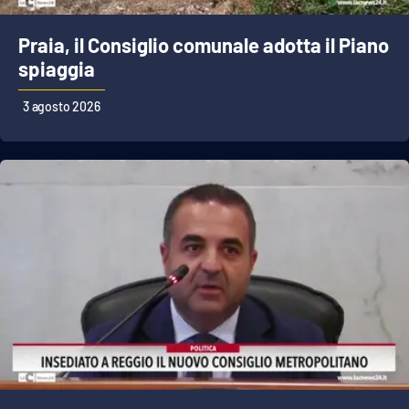
Lacplay.it
Praia, il Consiglio comunale adotta il Piano
Lactv.it
spiaggia
Laconair.it
3 agosto 2026
Lacitymag.it
Lacapitalenews.it
Ilreggino.it
Cosenzachannel.it
Ilvibonese.it
Catanzarochannel.it