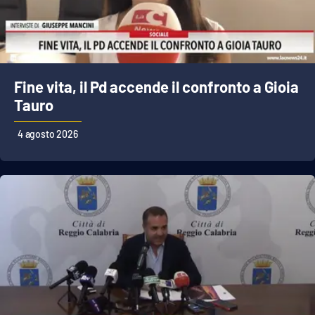
EDIZIONI
LOCALI
Catanzaro
Fine vita, il Pd accende il confronto a Gioia
Tauro
Crotone
4 agosto 2026
Vibo Valentia
Reggio Calabria
Cosenza
Lamezia Terme