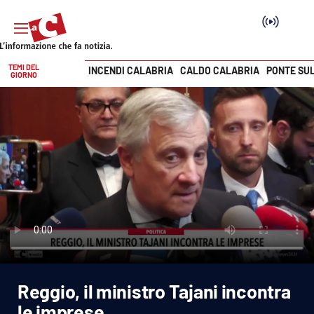
TEMI DEL
INCENDI CALABRIA
CALDO CALABRIA
PONTE SU
GIORNO
Vai
SEZIONI
Cronaca
Politica
Attualità
Economia e lavoro
Reggio, il ministro Tajani incontra
Italia Mondo
le imprese