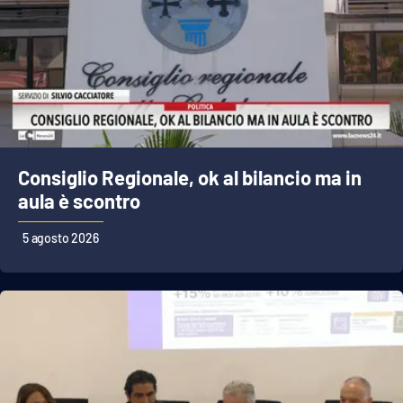
Cultura
Economia e Lavoro
Politica
Consiglio Regionale, ok al bilancio ma in
Sanità
aula è scontro
Società
5 agosto 2026
Sport
RUBRICHE
Good Morning Vietnam