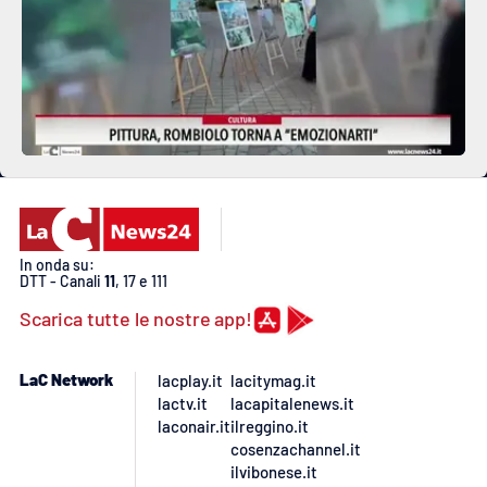
In onda su:
DTT - Canali
11
, 17 e 111
Scarica tutte le nostre app!
LaC Network
lacplay.it
lacitymag.it
lactv.it
lacapitalenews.it
laconair.it
ilreggino.it
cosenzachannel.it
ilvibonese.it