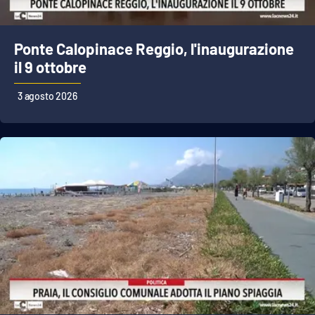
PROGETTI
SPECIALI
Buona Sanità Calabria
Ponte Calopinace Reggio, l'inaugurazione
il 9 ottobre
LA
CALABRIAVISIONE
3 agosto 2026
Destinazioni
Eventi
Food
Storie
LAC
NETWORK