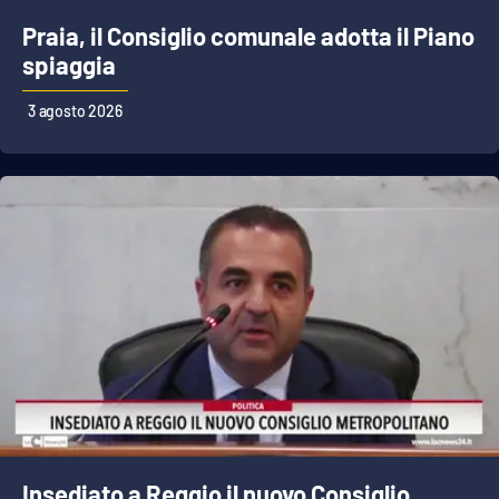
Lacplay.it
Praia, il Consiglio comunale adotta il Piano
Lactv.it
spiaggia
3 agosto 2026
Laconair.it
Lacitymag.it
Lacapitalenews.it
Ilreggino.it
Cosenzachannel.it
Ilvibonese.it
Catanzarochannel.it
Insediato a Reggio il nuovo Consiglio