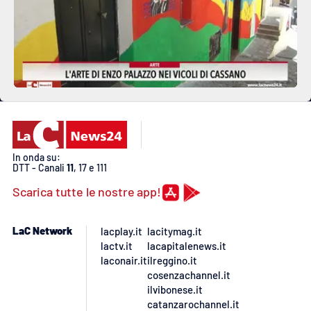
In onda su:
DTT - Canali
11
, 17 e 111
Scarica tutte le nostre app!
LaC Network
lacplay.it
lacitymag.it
lactv.it
lacapitalenews.it
laconair.it
ilreggino.it
cosenzachannel.it
ilvibonese.it
catanzarochannel.it