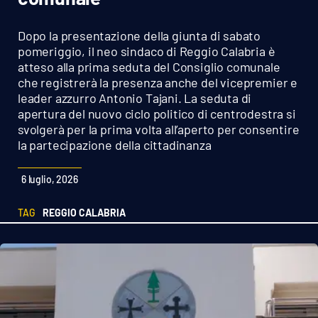
Sanità
Dopo la presentazione della giunta di sabato
Sport
pomeriggio, il neo sindaco di Reggio Calabria è
atteso alla prima seduta del Consiglio comunale
che registrerà la presenza anche del vicepremier e
Cultura
leader azzurro Antonio Tajani. La seduta di
apertura del nuovo ciclo politico di centrodestra si
Podcast
svolgerà per la prima volta all’aperto per consentire
la partecipazione della cittadinanza
Meteo
6 luglio, 2026
Editoriali
TAG
REGGIO CALABRIA
VIDEO
Ambiente
Cronaca