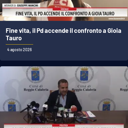
EDIZIONI
LOCALI
Fine vita, il Pd accende il confronto a Gioia
Catanzaro
Tauro
Crotone
4 agosto 2026
Vibo Valentia
Reggio Calabria
Cosenza
Lamezia Terme