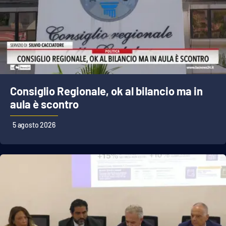
Cultura
Economia e Lavoro
Politica
Consiglio Regionale, ok al bilancio ma in
Sanità
aula è scontro
Società
5 agosto 2026
Sport
RUBRICHE
Good Morning Vietnam