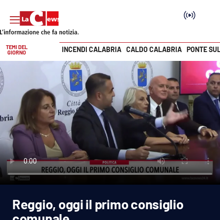
TEMI DEL
INCENDI CALABRIA
CALDO CALABRIA
PONTE SU
GIORNO
Vai
SEZIONI
Cronaca
Politica
Attualità
Economia e lavoro
Reggio, oggi il primo consiglio
Italia Mondo
comunale