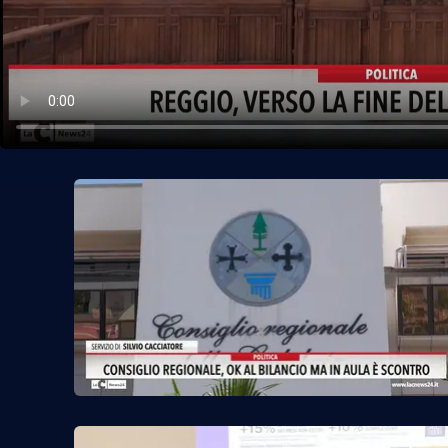
Politica
Sanità
Società
Sport
Rubriche
Good Morning Vietnam
Parchi Marini Calabria
Leggendo Alvaro insieme
Imprese Di Calabria
Le perfidie di Antonella Grippo