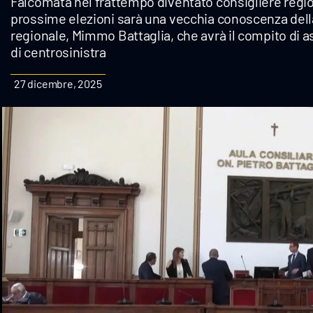
Falcomatà nel frattempo diventato consigliere regio
Cultura
prossime elezioni sarà una vecchia conoscenza della 
regionale, Mimmo Battaglia, che avrà il compito di a
Podcast
di centrosinistra
Meteo
27 dicembre, 2025
Editoriali
Video
Ambiente
Cronaca
Cultura
Economia e Lavoro