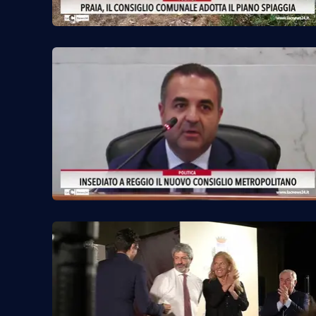
Food
Storie
LaC
Network
Lacplay.it
Lactv.it
Laconair.it
Lacitymag.it
Lacapitalenews.it
Ilreggino.it