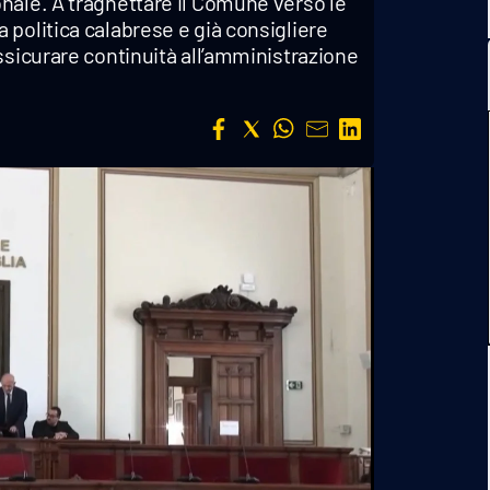
nale. A traghettare il Comune verso le
politica calabrese e già consigliere
ssicurare continuità all’amministrazione