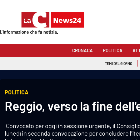
Sezioni
Cronaca
CRONACA
POLITICA
AT
Politica
TEMI DEL GIORNO
Attualità
Economia e lavoro
POLITICA
Reggio, verso la fine dell
Italia Mondo
Sanità
Convocato per oggi in sessione urgente, il Consiglio
Sport
lunedì in seconda convocazione per concludere l’it