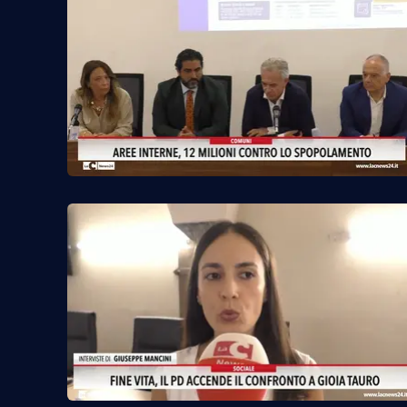
Venti di comunicazione
Streaming
LaC TV
LaC Network
LaC OnAir
Edizioni
locali
Catanzaro
Crotone
Vibo Valentia