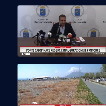
Reggio Calabria
Cosenza
Lamezia Terme
Progetti
speciali
Buona Sanità Calabria
La
Calabriavisione
Destinazioni
Eventi