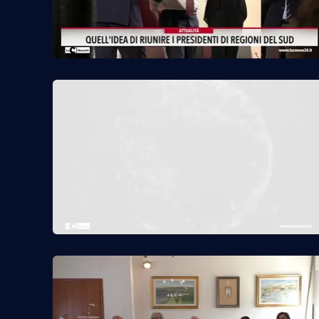
Cosenzachannel.it
Ilvibonese.it
Catanzarochannel.it
App
Android
Apple
Vai