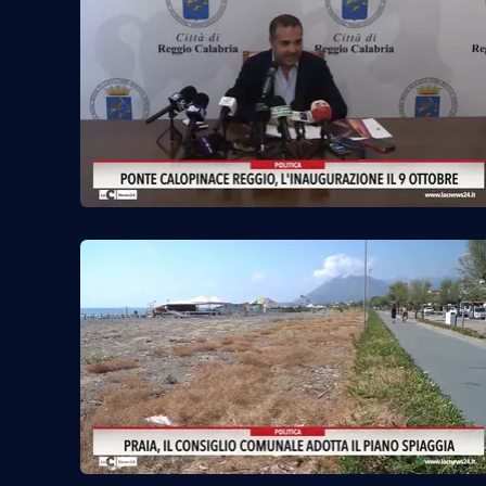
Reggio Calabria
Cosenza
Lamezia Terme
Progetti
speciali
Buona Sanità Calabria
La
Calabriavisione
Destinazioni
Eventi