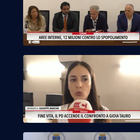
Venti di comunicazione
Streaming
LaC TV
LaC Network
LaC OnAir
Edizioni
locali
Catanzaro
Crotone
Vibo Valentia