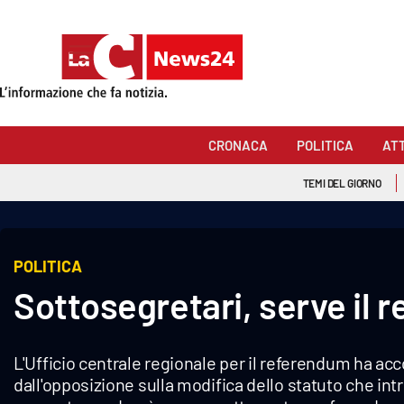
Sezioni
Cronaca
CRONACA
POLITICA
AT
Politica
TEMI DEL GIORNO
Attualità
Economia e lavoro
POLITICA
Sottosegretari, serve il
Italia Mondo
Sanità
L'Ufficio centrale regionale per il referendum ha acc
Sport
dall'opposizione sulla modifica dello statuto che int