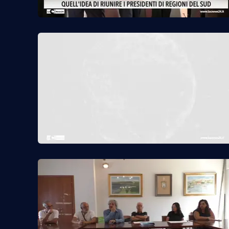
Cosenzachannel.it
Ilvibonese.it
Catanzarochannel.it
App
Android
Apple
Vai