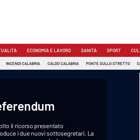
TUALITÀ
ECONOMIA E LAVORO
SANITÀ
SPORT
CUL
INCENDI CALABRIA
CALDO CALABRIA
PONTE SULLO STRETTO
C
 referendum
olto il ricorso presentato
roduce i due nuovi sottosegretari. La