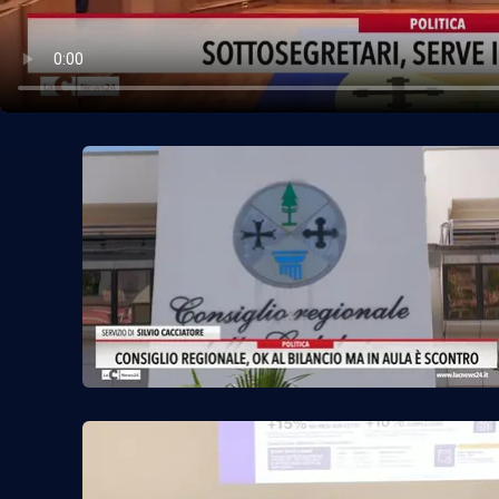
Politica
Sanità
Società
Sport
Rubriche
Good Morning Vietnam
Parchi Marini Calabria
Leggendo Alvaro insieme
Imprese Di Calabria
Le perfidie di Antonella Grippo