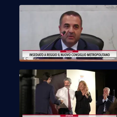
Food
Storie
LaC
Network
Lacplay.it
Lactv.it
Laconair.it
Lacitymag.it
Lacapitalenews.it
Ilreggino.it