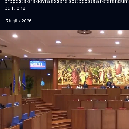
proposta ora dovrà essere sottoposta a referendu
Cultura
politiche.
Podcast
3 luglio, 2026
Meteo
Editoriali
Video
Ambiente
Cronaca
Cultura
Economia e Lavoro