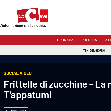
Sezioni
Cronaca
CRONACA
POLITICA
AT
Politica
TEMI DEL GIORNO
Attualità
Economia e lavoro
SOCIAL VIDEO
Frittelle di zucchine - La 
Italia Mondo
T'appatumi
Sanità
Sport
9 luglio, 2026