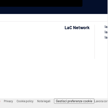
la
LaC Network
la
la
Gestisci preferenze cookie
e
Privacy
Cookie policy
Note legali
Lavora con