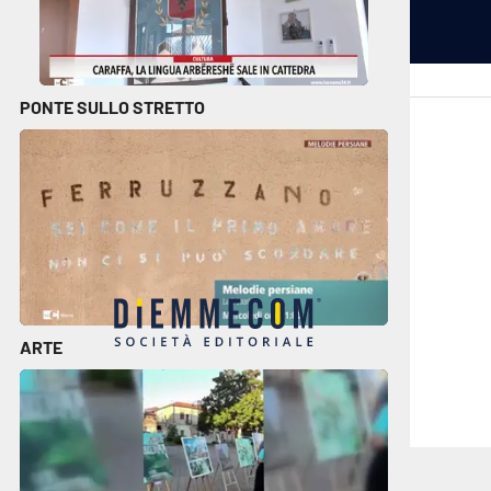
PONTE SULLO STRETTO
cplay.it
lacitymag.it
ctv.it
lacapitalenews.it
conair.it
ilreggino.it
cosenzachannel.it
ilvibonese.it
catanzarochannel.it
ARTE
 noi