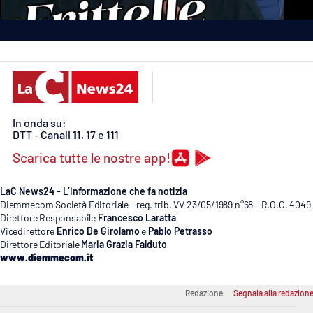
Politica
Sanità
Società
Sport
In onda su:
DTT - Canali
11
, 17 e 111
Rubriche
Scarica tutte le nostre app!
Good Morning Vietnam
LaC News24 - L’informazione che fa notizia
Parchi Marini Calabria
Diemmecom Società Editoriale - reg. trib. VV 23/05/1989 n°68 - R.O.C. 4049
Direttore Responsabile
Francesco Laratta
Vicedirettore
Enrico De Girolamo
e
Pablo Petrasso
Leggendo Alvaro insieme
Direttore Editoriale
Maria Grazia Falduto
www.diemmecom.it
Imprese Di Calabria
Redazione
Segnala alla redazion
Le perfidie di Antonella Grippo