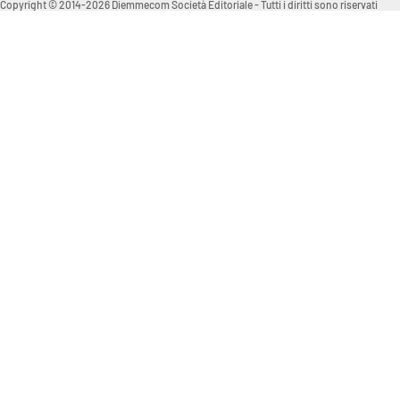
Copyright © 2014-2026 Diemmecom Società Editoriale - Tutti i diritti sono riservati
Venti di comunicazione
Streaming
LaC TV
LaC Network
LaC OnAir
Edizioni
locali
Catanzaro
Crotone
Vibo Valentia