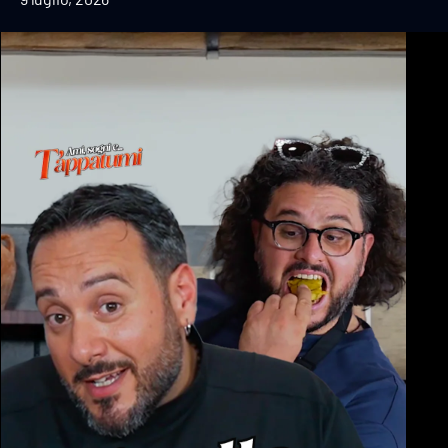
Cultura
Podcast
Meteo
Editoriali
Video
Ambiente
Cronaca
Cultura
Economia e Lavoro