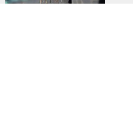
Iscriviti
alla Newsletter
Se vuoi ricevere gratuitamente
tutte le notizie di
LaC News
lascia il tuo indirizzo email e iscriviti
Iscriviti