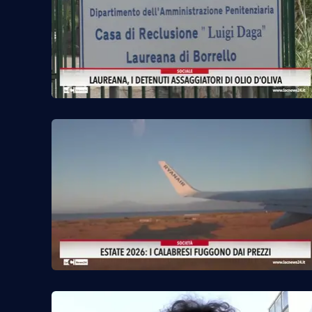
Venti di comunicazione
Streaming
LaC TV
LaC Network
LaC OnAir
Edizioni
locali
Catanzaro
Crotone
Vibo Valentia