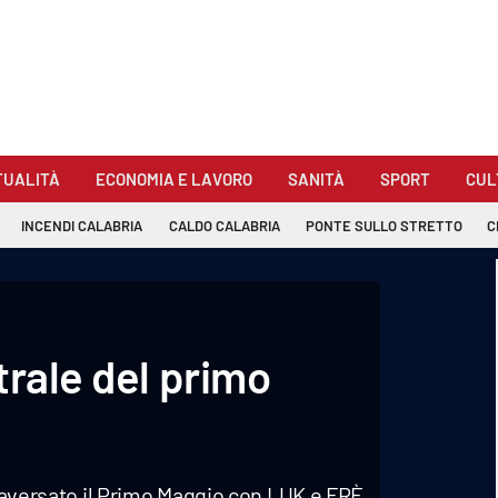
TUALITÀ
ECONOMIA E LAVORO
SANITÀ
SPORT
CUL
INCENDI CALABRIA
CALDO CALABRIA
PONTE SULLO STRETTO
C
trale del primo
ttraversato il Primo Maggio con LUK e FRÈ