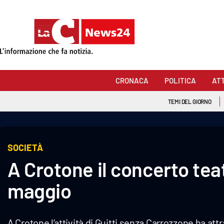
Sezioni
Cronaca
CRONACA
POLITICA
AT
Politica
TEMI DEL GIORNO
Attualità
Economia e lavoro
SOCIETÀ
A Crotone il concerto tea
Italia Mondo
maggio
Sanità
Sport
A Crotone l’attività di Guitti senza Carrozzone ha a