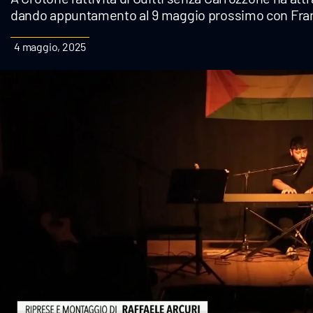
dando appuntamento al 9 maggio prossimo con Fra
Cultura
4 maggio, 2025
Podcast
Meteo
Editoriali
Video
Ambiente
Cronaca
Cultura
Economia e Lavoro