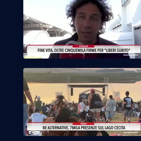
Reggio Calabria
Cosenza
Lamezia Terme
Progetti
speciali
Buona Sanità Calabria
La
Calabriavisione
Destinazioni
Eventi