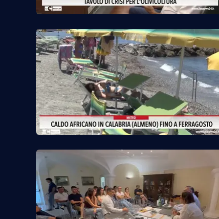
Cosenzachannel.it
Ilvibonese.it
Catanzarochannel.it
App
Android
Apple
Vai