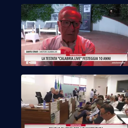
Food
Storie
LaC
Network
Lacplay.it
Lactv.it
Laconair.it
Lacitymag.it
Lacapitalenews.it
Ilreggino.it