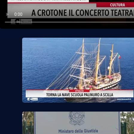
Politica
Sanità
Società
Sport
Rubriche
Good Morning Vietnam
Parchi Marini Calabria
Leggendo Alvaro insieme
Imprese Di Calabria
Le perfidie di Antonella Grippo